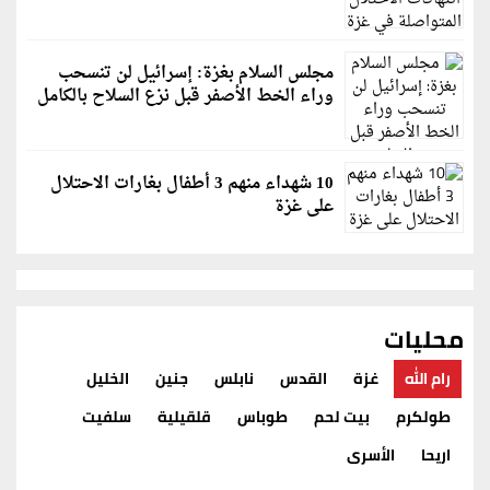
مجلس السلام بغزة: إسرائيل لن تنسحب
وراء الخط الأصفر قبل نزع السلاح بالكامل
10 شهداء منهم 3 أطفال بغارات الاحتلال
على غزة
القدس حالة الطقس
محليات
رام الله
غزة
القدس
نابلس
جنين
الخليل
طولكرم
بيت لحم
طوباس
قلقيلية
سلفيت
اريحا
الأسرى