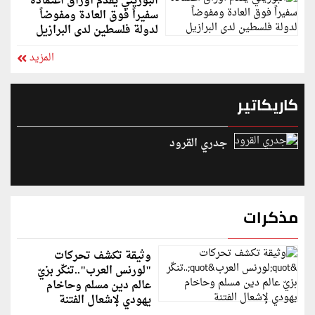
البوريني يقدم أوراق اعتماده
سفيراً فوق العادة ومفوضاً
لدولة فلسطين لدى البرازيل
المزيد
كاريكاتير
جدري القرود
مذكرات
وثيقة تكشف تحركات
"لورنس العرب"..تنكّر بزيّ
عالم دين مسلم وحاخام
يهودي لإشعال الفتنة