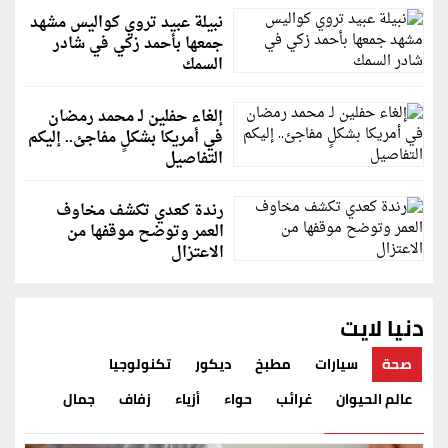
نبيلة عبيد تروي كواليس مشهد
جمعها بأحمد زكي في شادر
السمك
إلغاء حفلين لـ محمد رمضان
في أمريكا بشكلٍ مفاجئ.. إليكم
التفاصيل
رندة كعدي تكشف مخاوف
العمر وتوضح موقفها من
الاعتزال
دنيا لايت
صحة
سيارات
مطبخ
ديكور
تكنولوجيا
عالم الحيوان
غرائب
حواء
أزياء
زفاف
جمال