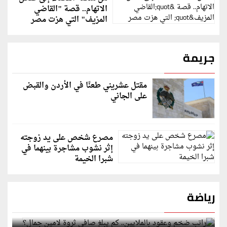
الاتهام.. قصة "القاضي
المزيف" التي هزت مصر
جريمة
مقتل عشريني طعنًا في الأردن والقبض
على الجاني
مصرع شخص على يد زوجته
إثر نشوب مشاجرة بينهما في
شبرا الخيمة
رياضة
راتب ضخم وعقود بالملايين.. كم يبلغ صافي ثروة لامين
جمال؟