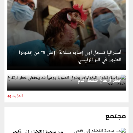
أستراليا تسجل أول إصابة بسلالة "إتش 5" من إنفلونزا
الطيور في البر الرئيسي
دراسة: تناول البقوليات وفول الصويا يومياً قد يخفض
خطر ارتفاع ضغط الدم
المزيد
مجتمع
من منصة القضاء إلى قفص