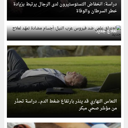
دراسة: انخفاض التستوستيرون لدى الرجال يرتبط بزيادة
خطر السرطان والوفاة
اختراق علمي ضد فيروس غرب النيل: أجسام مضادة تمهّد
لعلاج جديد
النعاس النهاري قد ينذر بارتفاع ضغط الدم.. دراسة تحذّر
من مؤشر صحي مبكر