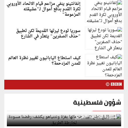
إنفانتينو ينفي مزاعم قيام الاتحاد الأوروبي
لكرة القدم بدفع أموال لـ"عشيقته
المزعومة"
سوريا تودع ليرتها القديمة لكن تطبيق
"حذف الصفرين" يتعثّر في الشارع
كيف استطاع اليابانيون تغيير نظرة العالم
للمدن المزدحمة؟
شؤون فلسطينية
إسرائيل تعلن تقييد هجماتها بغزة ونتنياهو يكشف: رفضنا
مسودة لخارطة الطريق