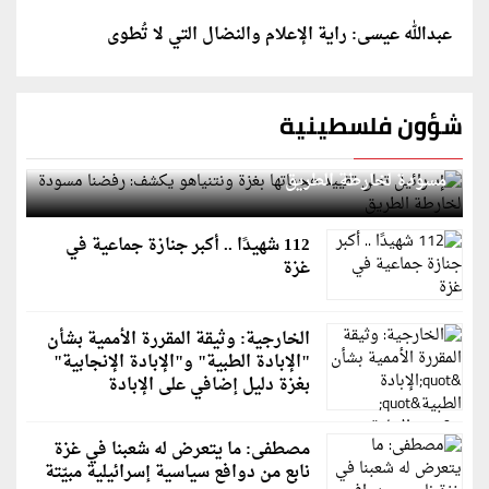
عبدالله عيسى: راية الإعلام والنضال التي لا تُطوى
شؤون فلسطينية
إسرائيل تعلن تقييد هجماتها بغزة ونتنياهو يكشف: رفضنا
مسودة لخارطة الطريق
112 شهيدًا .. أكبر جنازة جماعية في
غزة
الخارجية: وثيقة المقررة الأممية بشأن
"الإبادة الطبية" و"الإبادة الإنجابية"
بغزة دليل إضافي على الإبادة
مصطفى: ما يتعرض له شعبنا في غزة
نابع من دوافع سياسية إسرائيلية مبيّتة