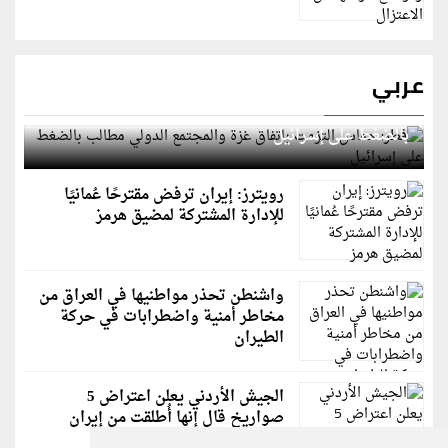
عربي
قطر: حماس التزمت باتفاق غزة والمجتمع الدولي مطالب
بالضغط على إسرائيل
رويترز: إيران ترفض مقترحًا عُمانيًا
للإدارة المشتركة لمضيق هرمز
واشنطن تحذر مواطنيها في العراق من
مخاطر أمنية واضطرابات في حركة
الطيران
الجيش الأردني يعلن اعتراض 5
صواريخ قال إنها أُطلقت من إيران