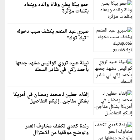
حمو بيكا يعلن وفاة والده وينعاه
بكلمات مؤثرة
صبري عبد المنعم يكشف سبب دخوله
"تيك توك"
نبيلة عبيد تروي كواليس مشهد جمعها
بأحمد زكي في شادر السمك
إلغاء حفلين لـ محمد رمضان في أمريكا
بشكلٍ مفاجئ.. إليكم التفاصيل
رندة كعدي تكشف مخاوف العمر
وتوضح موقفها من الاعتزال