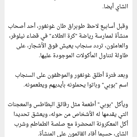
الشاي أيضا.
وقبل أسابيع لاحظ طوبراق طان غونغور، أحد أصحاب
منشأة لممارسة رياضة "كرة الطلاء" في قضاء نيلوفر،
والعاملون، تردد سنجاب يعيش فوق الأشجار، على
طاولة لتناول المأكولات الموجودة عليها.
وبعد فترة أطلق غونغور والموظفون على السنجاب
اسم "بوبي" وباتوا يحملونه بأيديهم ويطعمونه.
ويأكل "بوبي" أطعمة مثل رقائق البطاطس والمعجنات
التي يقدمها له الأشخاص من حوله، ويعشق تحديدا
أكل المعكرونة المحضرة مع صلصة الطماطم وشرب
الشاي، حسبما أفاد القائمون على المنشأة.