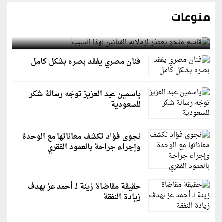
منوعات
قاسم ملحو يعتذر لزملائه الفنانين لهذا السبب
فنان مصري يفقد بصره بشكل كامل
ياسمين عبد العزيز توجّه رسالة شكر
للسعودية
نجوى فؤاد تكشف معاناتها مع الوحدة
وإجراء جراحة بالعمود الفقري
حقيقة مقاضاة زينة لـ أحمد عز بهدف
زيادة النفقة