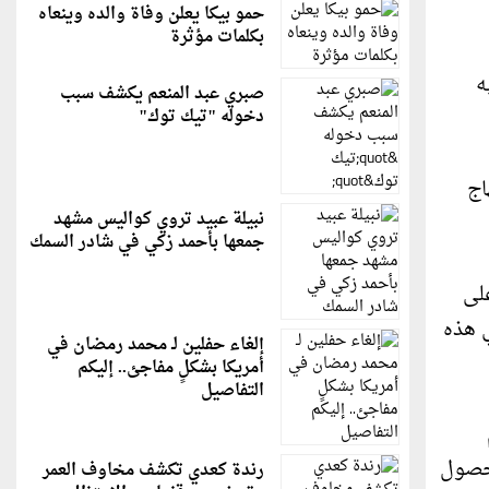
حمو بيكا يعلن وفاة والده وينعاه
بكلمات مؤثرة
ه
صبري عبد المنعم يكشف سبب
دخوله "تيك توك"
اج
نبيلة عبيد تروي كواليس مشهد
جمعها بأحمد زكي في شادر السمك
لى
ي هذه
إلغاء حفلين لـ محمد رمضان في
أمريكا بشكلٍ مفاجئ.. إليكم
التفاصيل
لحصول
رندة كعدي تكشف مخاوف العمر