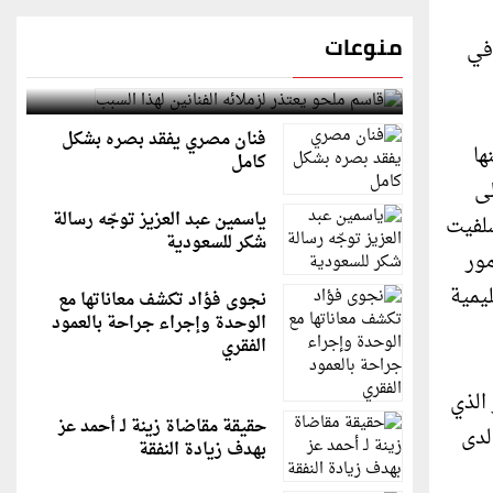
منوعات
في
قاسم ملحو يعتذر لزملائه الفنانين لهذا السبب
فنان مصري يفقد بصره بشكل
ها
كامل
لى
ياسمين عبد العزيز توجّه رسالة
سلفيت
شكر للسعودية
مور
يمية
نجوى فؤاد تكشف معاناتها مع
الوحدة وإجراء جراحة بالعمود
الفقري
الذي
حقيقة مقاضاة زينة لـ أحمد عز
لدى
بهدف زيادة النفقة