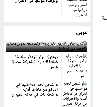
وتوضح موقفها من الاعتزال
عة
عربي
قطر: حماس التزمت باتفاق غزة والمجتمع الدولي
مطالب بالضغط على إسرائيل
رويترز: إيران ترفض مقترحًا
عُمانيًا للإدارة المشتركة لمضيق
هرمز
واشنطن تحذر مواطنيها في
العراق من مخاطر أمنية
واضطرابات في حركة الطيران