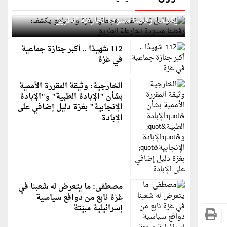
إسرائيل تعلن تقييد هجماتها بغزة ونتنياهو
يكشف: رفضنا مسودة لخارطة الطريق
112 شهيدًا .. أكبر جنازة جماعية
في غزة
الخارجية: وثيقة المقررة الأممية
بشأن "الإبادة الطبية" و"الإبادة
الإنجابية" بغزة دليل إضافي على
الإبادة
مصطفى: ما يتعرض له شعبنا في
غزة نابع من دوافع سياسية
إسرائيلية مبيّتة