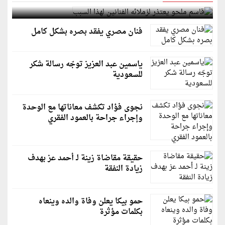
قاسم ملحو يعتذر لزملائه الفنانين لهذا السبب
فنان مصري يفقد بصره بشكل كامل
ياسمين عبد العزيز توجّه رسالة شكر
للسعودية
نجوى فؤاد تكشف معاناتها مع الوحدة
وإجراء جراحة بالعمود الفقري
حقيقة مقاضاة زينة لـ أحمد عز بهدف
زيادة النفقة
حمو بيكا يعلن وفاة والده وينعاه
بكلمات مؤثرة