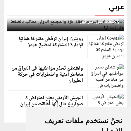
عربي
قطر: حماس التزمت باتفاق غزة والمجتمع الدولي مطالب
بالضغط على إسرائيل
رويترز: إيران ترفض مقترحًا عُمانيًا
للإدارة المشتركة لمضيق هرمز
واشنطن تحذر مواطنيها في العراق من
مخاطر أمنية واضطرابات في حركة
الطيران
الجيش الأردني يعلن اعتراض 5
صواريخ قال إنها أُطلقت من إيران
نحنُ نستخدم ملفات تعريف