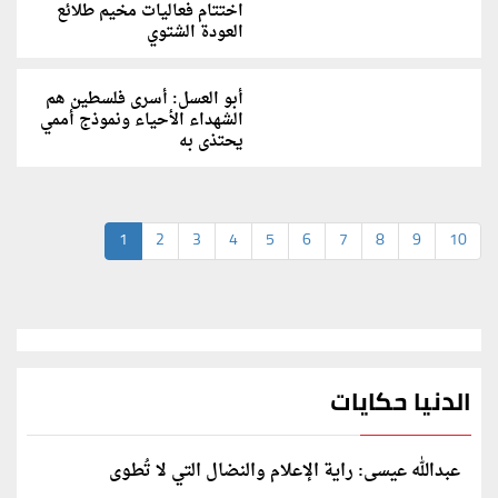
اختتام فعاليات مخيم طلائع
العودة الشتوي
أبو العسل: أسرى فلسطين هم
الشهداء الأحياء ونموذج أممي
يحتذى به
1
2
3
4
5
6
7
8
9
10
الدنيا حكايات
عبدالله عيسى: راية الإعلام والنضال التي لا تُطوى