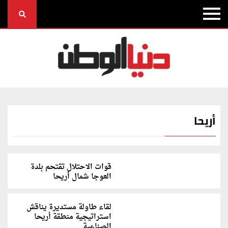
أريحا
قوات الاحتلال تقتحم بلدة
العوجا شمال أريحا
لقاء طاولة مستديرة يناقش
استراتيجية منطقة أريحا
الصناعية