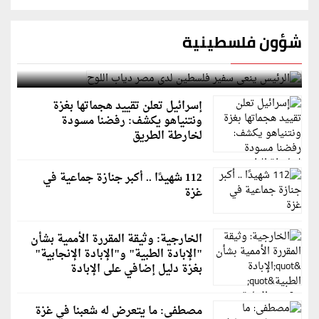
شؤون فلسطينية
الرئيس ينعى سفير فلسطين لدى مصر دياب اللوح
إسرائيل تعلن تقييد هجماتها بغزة
ونتنياهو يكشف: رفضنا مسودة
لخارطة الطريق
112 شهيدًا .. أكبر جنازة جماعية في
غزة
الخارجية: وثيقة المقررة الأممية بشأن
"الإبادة الطبية" و"الإبادة الإنجابية"
بغزة دليل إضافي على الإبادة
مصطفى: ما يتعرض له شعبنا في غزة