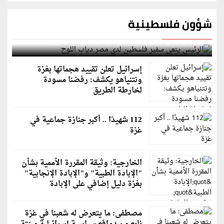
شؤون فلسطينية
الرئيس ينعى سفير فلسطين لدى مصر دياب اللوح
إسرائيل تعلن تقييد هجماتها بغزة
ونتنياهو يكشف: رفضنا مسودة
لخارطة الطريق
112 شهيدًا .. أكبر جنازة جماعية في
غزة
الخارجية: وثيقة المقررة الأممية بشأن
"الإبادة الطبية" و"الإبادة الإنجابية"
بغزة دليل إضافي على الإبادة
مصطفى: ما يتعرض له شعبنا في غزة