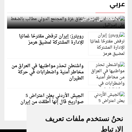
عربي
قطر: حماس التزمت باتفاق غزة والمجتمع الدولي مطالب
بالضغط على إسرائيل
رويترز: إيران ترفض مقترحًا عُمانيًا
للإدارة المشتركة لمضيق هرمز
واشنطن تحذر مواطنيها في العراق من
مخاطر أمنية واضطرابات في حركة
الطيران
الجيش الأردني يعلن اعتراض 5
صواريخ قال إنها أُطلقت من إيران
نحنُ نستخدم ملفات تعريف
الارتباط