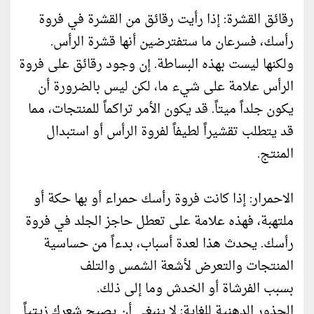
رقائق القشرة: إذا رأيت رقائق من القشرة في فروة
رأسك، فسرعان ما ستفترضين أنها قشرة الرأس.
ولكنها ليست بهذه البساطة. إن وجود رقائق على فروة
الرأس علامة على شيء ما، لكن ليس بالضرورة أن
يكون جلداً ميتاً. قد يكون الأمر تراكماً للمنتجات، مما
قد يتطلب تقشيراً لطيفاً لفروة الرأس أو استبدال
المنتج.
الاحمرار: إذا كانت فروة رأسك حمراء أو بها حكة أو
ملتهبة، فهذه علامة على تعطل حاجز الجلد في فروة
رأسك. يحدث هذا لعدة أسباب، بدءاً من حساسية
المنتجات والتعرض لأشعة الشمس والتلف
بسبب الفرشاة أو الخدش وما إلى ذلك.
الجذور الدهنية للغاية: لا ينبغي أن يصبح شعرك زيتياً