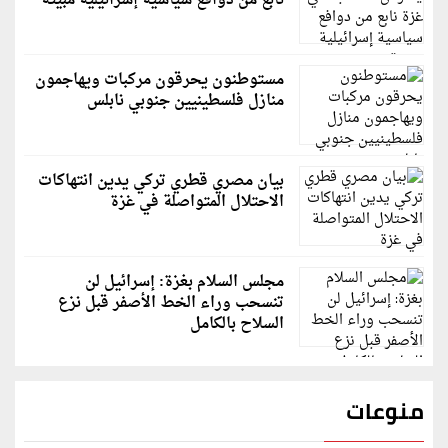
نابع من دوافع سياسية إسرائيلية مبيّتة
مستوطنون يحرقون مركبات ويهاجمون
منازل فلسطينيين جنوبي نابلس
بيان مصري قطري تركي يدين انتهاكات
الاحتلال المتواصلة في غزة
مجلس السلام بغزة: إسرائيل لن
تنسحب وراء الخط الأصفر قبل نزع
السلاح بالكامل
منوعات
قاسم ملحو يعتذر لزملائه الفنانين لهذا السبب