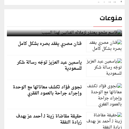
منوعات
قاسم ملحو يعتذر لزملائه الفنانين لهذا السبب
فنان مصري يفقد بصره بشكل كامل
ياسمين عبد العزيز توجّه رسالة شكر
للسعودية
نجوى فؤاد تكشف معاناتها مع الوحدة
وإجراء جراحة بالعمود الفقري
حقيقة مقاضاة زينة لـ أحمد عز بهدف
زيادة النفقة