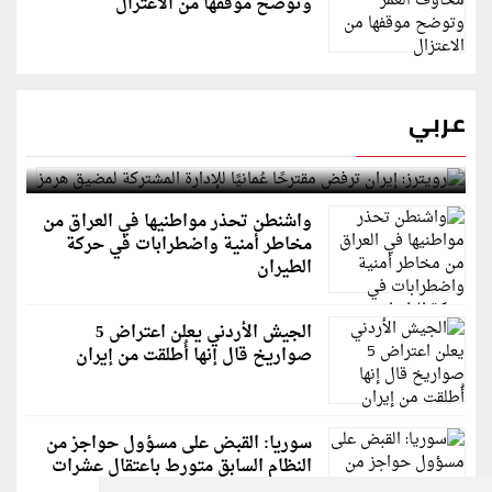
وتوضح موقفها من الاعتزال
عربي
رويترز: إيران ترفض مقترحًا عُمانيًا للإدارة المشتركة
لمضيق هرمز
واشنطن تحذر مواطنيها في العراق من
مخاطر أمنية واضطرابات في حركة
الطيران
الجيش الأردني يعلن اعتراض 5
صواريخ قال إنها أُطلقت من إيران
سوريا: القبض على مسؤول حواجز من
النظام السابق متورط باعتقال عشرات
الشبان