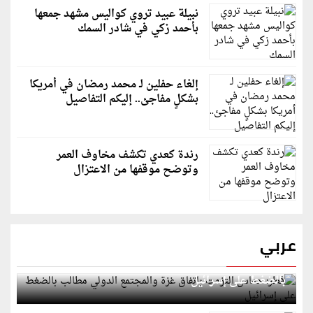
نبيلة عبيد تروي كواليس مشهد جمعها
بأحمد زكي في شادر السمك
إلغاء حفلين لـ محمد رمضان في أمريكا
بشكلٍ مفاجئ.. إليكم التفاصيل
رندة كعدي تكشف مخاوف العمر
وتوضح موقفها من الاعتزال
عربي
قطر: حماس التزمت باتفاق غزة والمجتمع الدولي مطالب
بالضغط على إسرائيل