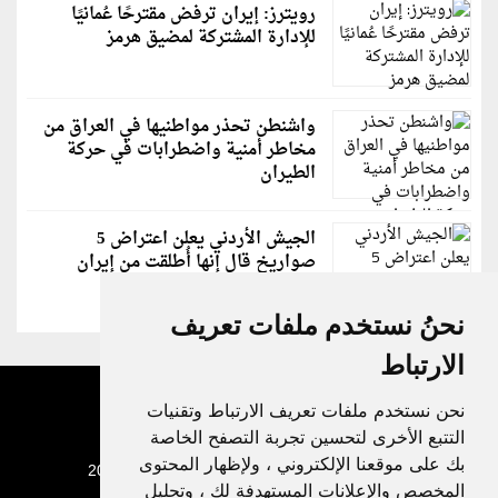
رويترز: إيران ترفض مقترحًا عُمانيًا
للإدارة المشتركة لمضيق هرمز
واشنطن تحذر مواطنيها في العراق من
مخاطر أمنية واضطرابات في حركة
الطيران
الجيش الأردني يعلن اعتراض 5
صواريخ قال إنها أُطلقت من إيران
نحنُ نستخدم ملفات تعريف
الارتباط
نحن نستخدم ملفات تعريف الارتباط وتقنيات
التتبع الأخرى لتحسين تجربة التصفح الخاصة
بك على موقعنا الإلكتروني ، ولإظهار المحتوى
جميع الحقوق محفوظة لدنيا الوطن © 2003 - 2022
المخصص والإعلانات المستهدفة لك ، وتحليل