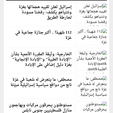
إسرائيل تعلن تقييد هجماتها بغزة
ونتنياهو يكشف: رفضنا مسودة
لخارطة الطريق
112 شهيدًا .. أكبر جنازة جماعية في
غزة
الخارجية: وثيقة المقررة الأممية بشأن
"الإبادة الطبية" و"الإبادة الإنجابية"
بغزة دليل إضافي على الإبادة
مصطفى: ما يتعرض له شعبنا في غزة
نابع من دوافع سياسية إسرائيلية مبيّتة
مستوطنون يحرقون مركبات ويهاجمون
منازل فلسطينيين جنوبي نابلس