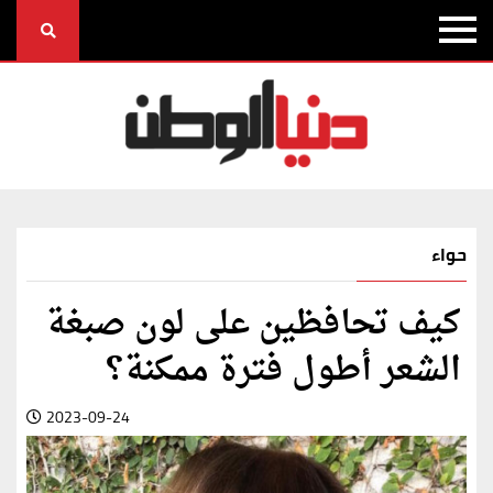
حواء
كيف تحافظين على لون صبغة
الشعر أطول فترة ممكنة؟
2023-09-24