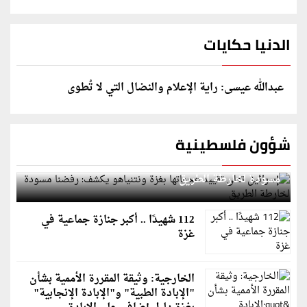
الدنيا حكايات
عبدالله عيسى: راية الإعلام والنضال التي لا تُطوى
شؤون فلسطينية
إسرائيل تعلن تقييد هجماتها بغزة ونتنياهو يكشف: رفضنا
مسودة لخارطة الطريق
112 شهيدًا .. أكبر جنازة جماعية في
غزة
الخارجية: وثيقة المقررة الأممية بشأن
"الإبادة الطبية" و"الإبادة الإنجابية"