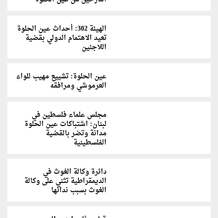
الهيئة 302: أحداث عين الحلوة
تعيد الاهتمام الدولي بقضية
اللاجئين
عين الحلوة: تشييع مهيب للواء
العرموشي ومرافقه
مجلس علماء فلسطين في
لبنان: اشتباكات عين الحلوة
مدانة وتضر بالقضية
الفلسطينية
دائرة وكالة الغوث في
الديمقراطية تثني على وكالة
الغوث بسبب ندائها