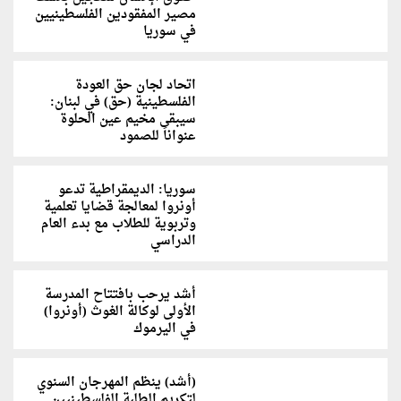
مصير المفقودين الفلسطينيين
في سوريا
اتحاد لجان حق العودة
الفلسطينية (حق) في لبنان:
سيبقى مخيم عين الحلوة
عنواناً للصمود
سوريا: الديمقراطية تدعو
أونروا لمعالجة قضايا تعلمية
وتربوية للطلاب مع بدء العام
الدراسي
أشد يرحب بافتتاح المدرسة
الأولى لوكالة الغوث (أونروا)
في اليرموك
(أشد) ينظم المهرجان السنوي
لتكريم الطلبة الفلسطينيين