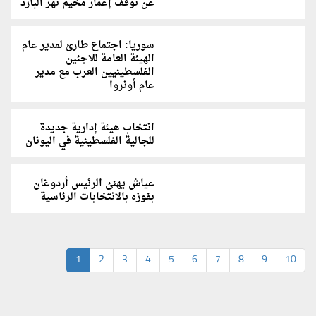
عن توقف إعمار مخيم نهر البارد
سوريا: اجتماع طارئ لمدير عام
الهيئة العامة للاجئين
الفلسطينيين العرب مع مدير
عام أونروا
انتخاب هيئة إدارية جديدة
للجالية الفلسطينية في اليونان
عياش يهنئ الرئيس أردوغان
بفوزه بالانتخابات الرئاسية
1
2
3
4
5
6
7
8
9
10