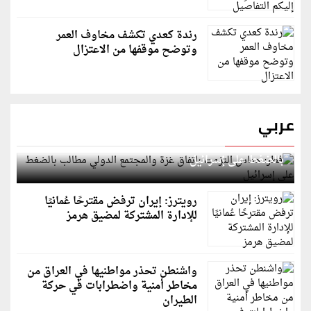
رندة كعدي تكشف مخاوف العمر
وتوضح موقفها من الاعتزال
عربي
قطر: حماس التزمت باتفاق غزة والمجتمع الدولي مطالب
بالضغط على إسرائيل
رويترز: إيران ترفض مقترحًا عُمانيًا
للإدارة المشتركة لمضيق هرمز
واشنطن تحذر مواطنيها في العراق من
مخاطر أمنية واضطرابات في حركة
الطيران