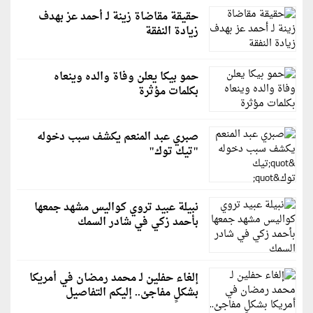
حقيقة مقاضاة زينة لـ أحمد عز بهدف
زيادة النفقة
حمو بيكا يعلن وفاة والده وينعاه
بكلمات مؤثرة
صبري عبد المنعم يكشف سبب دخوله
"تيك توك"
نبيلة عبيد تروي كواليس مشهد جمعها
بأحمد زكي في شادر السمك
إلغاء حفلين لـ محمد رمضان في أمريكا
بشكلٍ مفاجئ.. إليكم التفاصيل