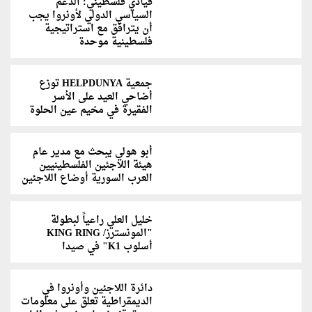
قيادي فلسطيني: الدعم
السياسي الدولي لأونروا يجب
أن يترافق مع استراتيجية
فلسطينية موحدة
جمعية HELPDUNYA توزع
أضاحي العيد على الأسر
الفقيرة في مخيم عين الحلوة
أبو هولي يبحث مع مدير عام
هيئة اللاجئين الفلسطينيين
العرب السورية أوضاع اللاجئين
خليل العلي راعياً لبطولة
"المونسترز/ KING RING
أسلوب K1" في صيدا
دائرة اللاجئين وأونروا في
الديمقراطية تعلق على معلومات