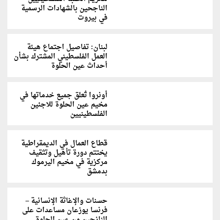
الناجحين بالشهادات الرسمية
في بيروت
لبنان: تفاصيل اجتماع هيئة
العمل الفلسطيني المشترك بشأن
أحداث عين الحلوة
أونروا تُعلق جميع خدماتها في
مخيم عين الحلوة للاجئين
الفلسطينيين
قطاع العمال في الديمقراطية
يختتم دورة تأهيل وتثقيف
مركزية في مخيم اليرموك
بدمشق
حسنات والإغاثة الإنسانية –
فرنسا يوزعان مساعدات على
النازحين من عين الحلوة