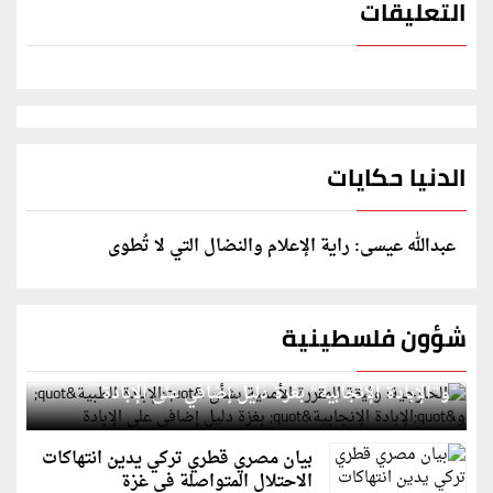
التعليقات
الدنيا حكايات
عبدالله عيسى: راية الإعلام والنضال التي لا تُطوى
شؤون فلسطينية
الخارجية: وثيقة المقررة الأممية بشأن "الإبادة الطبية"
و"الإبادة الإنجابية" بغزة دليل إضافي على الإبادة
بيان مصري قطري تركي يدين انتهاكات
الاحتلال المتواصلة في غزة