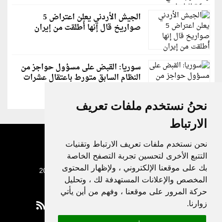
الجيش الأردني يعلن اعتراض 5
صواريخ قال إنها أُطلقت من إيران
سوريا: القبض على مسؤول حواجز من
النظام السابق متورط باعتقال عشرات
الشبان
نحنُ نستخدم ملفات تعريف
الارتباط
نحن نستخدم ملفات تعريف الارتباط وتقنيات
التتبع الأخرى لتحسين تجربة التصفح الخاصة
بك على موقعنا الإلكتروني ، ولإظهار المحتوى
جميع الحقوق محفوظة لدنيا الوطن © 2003 - 2022
المخصص والإعلانات المستهدفة لك ، وتحليل
حركة المرور على موقعنا ، وفهم من أين يأتي
زوارنا.