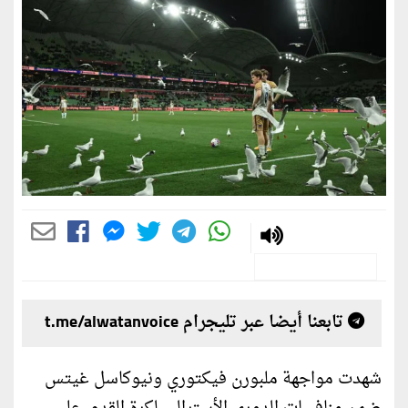
تابعنا أيضا عبر تليجرام t.me/alwatanvoice
شهدت مواجهة ملبورن فيكتوري ونيوكاسل غيتس