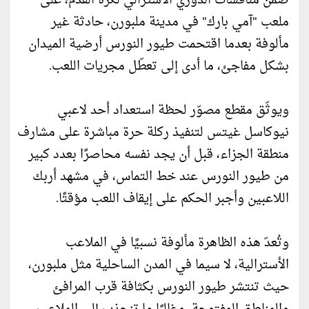
ضمن منافسات الدوري الأسترالي لكرة القدم، على
ملعب "آمي بارك" في مدينة ملبورن، حادثة غير
مألوفة بعدما اقتحمت طيور النورس أرضية الميدان
بشكل مفاجئ، ما أدى إلى تعطّل مجريات اللعب.
ويوثّق مقطع مصوّر لحظة استعداد أحد لاعبي
نيوكاسل غيتس لتنفيذ ركلة حرة مباشرة على مشارف
منطقة الجزاء، قبل أن يجد نفسه محاصرًا بعدد كبير
من طيور النورس عند خط التماس، في مشهد أربك
اللاعبين وأجبر الحكم على إيقاف اللعب مؤقتًا.
وتُعدّ هذه الظاهرة مألوفة نسبيًا في الملاعب
الأسترالية، لا سيما في المدن الساحلية مثل ملبورن،
حيث تنتشر طيور النورس بكثافة قرب المرافئ