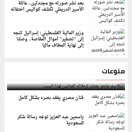
بعد نشر صورته مع مجندتين.. عائلة
الأسير الدريملي تكشف كواليس اختفائه
وزير المالية الفلسطيني: إسرائيل تتجه
إلى "تصفير" أموال المقاصة.. وصلنا
إلى نهاية المطاف ماليًا
منوعات
قاسم ملحو يعتذر لزملائه الفنانين لهذا السبب
فنان مصري يفقد بصره بشكل كامل
ياسمين عبد العزيز توجّه رسالة شكر
للسعودية