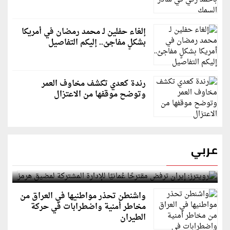
إلغاء حفلين لـ محمد رمضان في أمريكا
بشكلٍ مفاجئ.. إليكم التفاصيل
رندة كعدي تكشف مخاوف العمر
وتوضح موقفها من الاعتزال
عربي
رويترز: إيران ترفض مقترحًا عُمانيًا للإدارة المشتركة
لمضيق هرمز
واشنطن تحذر مواطنيها في العراق من
مخاطر أمنية واضطرابات في حركة
الطيران