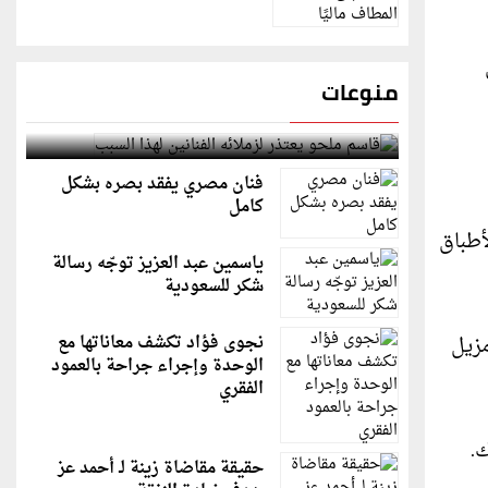
منوعات
قاسم ملحو يعتذر لزملائه الفنانين لهذا السبب
فنان مصري يفقد بصره بشكل
كامل
أطباق
ياسمين عبد العزيز توجّه رسالة
شكر للسعودية
مزيل
نجوى فؤاد تكشف معاناتها مع
الوحدة وإجراء جراحة بالعمود
الفقري
.
حقيقة مقاضاة زينة لـ أحمد عز