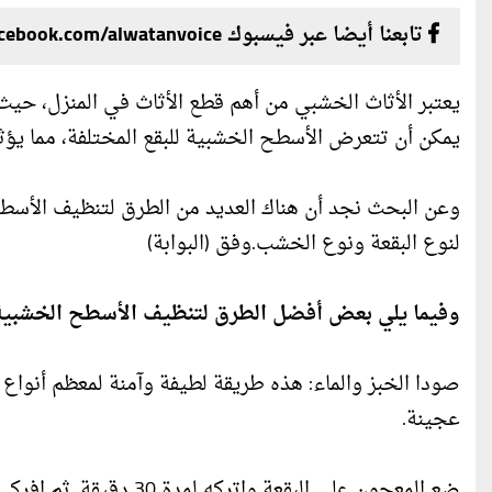
تابعنا أيضا عبر فيسبوك facebook.com/alwatanvoice
يعتبر الأثاث الخشبي من أهم قطع الأثاث في المنزل، حيث 
يمكن أن تتعرض الأسطح الخشبية للبقع المختلفة، مما يؤثر
وعن البحث نجد أن هناك العديد من الطرق لتنظيف الأسطح 
لنوع البقعة ونوع الخشب.وفق (البوابة)
وفيما يلي بعض أفضل الطرق لتنظيف الأسطح الخشبية 
صودا الخبز والماء: هذه طريقة لطيفة وآمنة لمعظم أنواع
عجينة.
ضع المعجون على البقعة واتركه لمدة 30 دقيقة. ثم افركي المعجون بقطعة قماش ناعمة واشطفه بالماء.