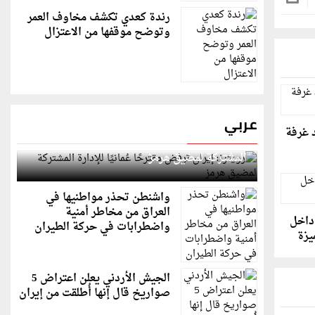
رندة كعدي تكشف مخاوف العمر
وتوضح موقفها من الاعتزال
عربي
د غرفة
رويترز: إيران ترفض مقترحًا عُمانيًا للإدارة
المشتركة لمضيق هرمز
واشنطن تحذر مواطنيها في
العراق من مخاطر أمنية
داخل
واضطرابات في حركة الطيران
يزة
الجيش الأردني يعلن اعتراض 5
صواريخ قال إنها أُطلقت من إيران