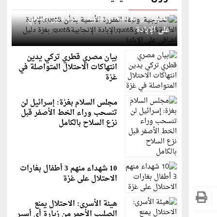
الخارجية: وثيقة المقررة الأممية بشأن "الإبادة
الطبية" و"الإبادة الإنجابية" بغزة دليل إضافي
على الإبادة
بيان مصري قطري تركي يدين
انتهاكات الاحتلال المتواصلة في
غزة
مجلس السلام بغزة: إسرائيل لن
تنسحب وراء الخط الأصفر قبل
نزع السلاح بالكامل
10 شهداء منهم 3 أطفال بغارات
الاحتلال على غزة
هيئة الأسرى: الاحتلال يمنع
الصليب الأحمر من زيارة أي أسير