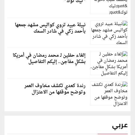
"تيك توك"
نبيلة عبيد تروي كواليس مشهد جمعها
بأحمد زكي في شادر السمك
إلغاء حفلين لـ محمد رمضان في أمريكا
بشكلٍ مفاجئ.. إليكم التفاصيل
رندة كعدي تكشف مخاوف العمر
وتوضح موقفها من الاعتزال
عربي
قطر: حماس التزمت باتفاق غزة والمجتمع الدولي مطالب