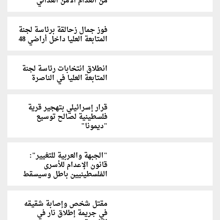
من انعدام الأمن الغذائي
فوز جمال زحالقة برئاسة لجنة
المتابعة العليا داخل أراضي 48
انطلاق انتخابات رئاسة لجنة
المتابعة العليا في الناصرة
قرار إسرائيلي بتهجير قرية
فلسطينية لصالح توسيع
"ديمونا"
"الجبهة والعربية للتغيير":
قانون الإعدام للأسرى
الفلسطينيين باطل وسيسقط
مقتل شخص وإصابة شقيقه
في جريمة إطلاق نار في