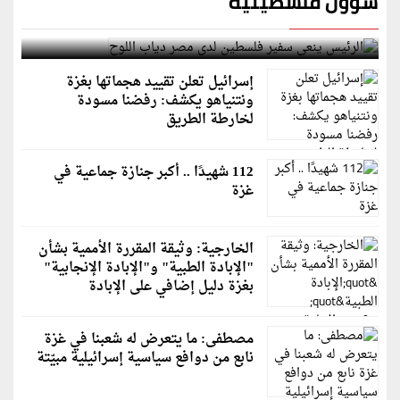
شؤون فلسطينية
الرئيس ينعى سفير فلسطين لدى مصر دياب اللوح
إسرائيل تعلن تقييد هجماتها بغزة
ونتنياهو يكشف: رفضنا مسودة
لخارطة الطريق
112 شهيدًا .. أكبر جنازة جماعية في
غزة
الخارجية: وثيقة المقررة الأممية بشأن
"الإبادة الطبية" و"الإبادة الإنجابية"
بغزة دليل إضافي على الإبادة
مصطفى: ما يتعرض له شعبنا في غزة
نابع من دوافع سياسية إسرائيلية مبيّتة