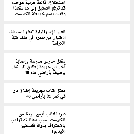
استطلاع: قائمة عربية موحدة
قد ترفع التمثيل إلى 15 مقعدًا
وتعيد رسم خريطة الكنيست
العليا الإسرائيلية تنظر استئناف
3 شبان من طمرة في ملف هبّة
الكرامة
مقتل حارس مدرسة وإصابة
آخر في جريمة إطلاق نار بكفر
ياسيف بأراضي عام 48
مقتل شاب بجريمة إطلاق نار
في كفر كنا بأراضي 48
طرد النائب أيمن عودة من
الكنيست بسبب مطالبته ترامب
بالاعتراف بدولة فلسطين
(فيديو)