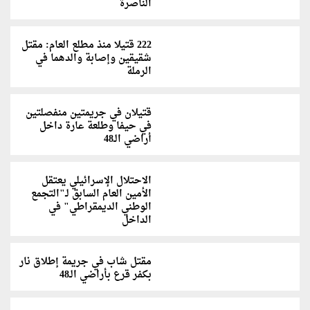
الناصرة
222 قتيلا منذ مطلع العام: مقتل
شقيقين وإصابة والدهما في
الرملة
قتيلان في جريمتين منفصلتين
في حيفا وطلعة عارة داخل
أراضي الـ48
الاحتلال الإسرائيلي يعتقل
الأمين العام السابق لـ"التجمع
الوطني الديمقراطي" في
الداخل
مقتل شاب في جريمة إطلاق نار
بكفر قرع بأراضي الـ48