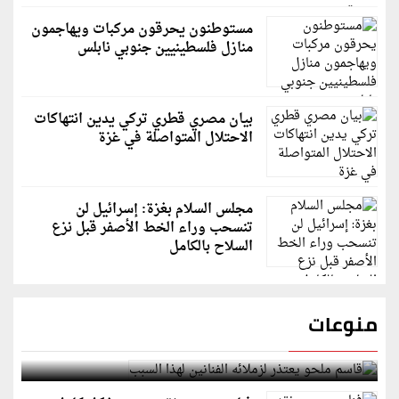
مستوطنون يحرقون مركبات ويهاجمون
منازل فلسطينيين جنوبي نابلس
بيان مصري قطري تركي يدين انتهاكات
الاحتلال المتواصلة في غزة
مجلس السلام بغزة: إسرائيل لن
تنسحب وراء الخط الأصفر قبل نزع
السلاح بالكامل
منوعات
قاسم ملحو يعتذر لزملائه الفنانين لهذا السبب