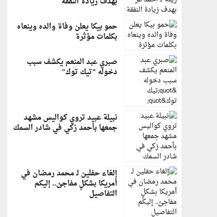
بهدف زيادة النفقة
حمو بيكا يعلن وفاة والده وينعاه
بكلمات مؤثرة
صبري عبد المنعم يكشف سبب
دخوله "تيك توك"
نبيلة عبيد تروي كواليس مشهد
جمعها بأحمد زكي في شادر السمك
إلغاء حفلين لـ محمد رمضان في
أمريكا بشكلٍ مفاجئ.. إليكم
التفاصيل