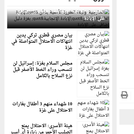
الخارجية: وثيقة المقررة الأممية بشأن "الإبادة
الطبية" و"الإبادة الإنجابية" بغزة دليل إضافي
على الإبادة
بيان مصري قطري تركي يدين
انتهاكات الاحتلال المتواصلة في
غزة
مجلس السلام بغزة: إسرائيل لن
تنسحب وراء الخط الأصفر قبل
نزع السلاح بالكامل
10 شهداء منهم 3 أطفال بغارات
الاحتلال على غزة
هيئة الأسرى: الاحتلال يمنع
الصليب الأحمر من زيارة أي أسير