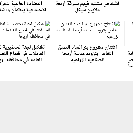
أشخاص مشتبه فيهم بسرقة أربعة
المضادة العالمية للحر
ملايين شيكل
الاجتماعية ينظمان ورشة
افتتاح مشروع بئر المياه العميق
تشكيل لجنة تحضيرية لن
بة
الخاص بتزويد مدينة أريحا
العاملات في قطاع الخد
اص
الصناعية الزراعية
العامة في محافظة اري
حا