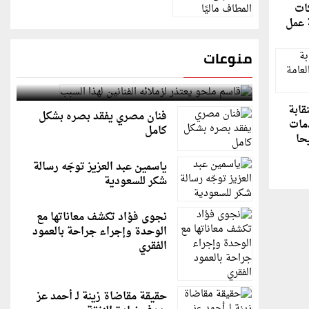
كات
 عمل
منوعات
قاسم ملحو يعتذر لزملائه الفنانين لهذا السبب
قابة
فنان مصري يفقد بصره بشكل
مات
كامل
حا
ياسمين عبد العزيز توجّه رسالة
شكر للسعودية
نجوى فؤاد تكشف معاناتها مع
الوحدة وإجراء جراحة بالعمود
الفقري
حقيقة مقاضاة زينة لـ أحمد عز