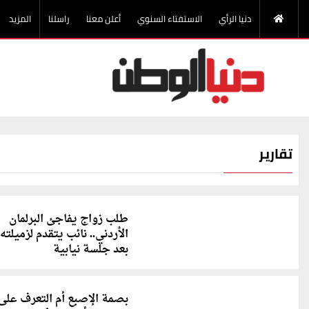
دنيا الرأي
الاستفتاء السنوي
أعلن معنا
راسلنا
المزيد
تقارير
طلب زواج يفاجئ البرلمان
الأردني.. نائب يتقدم لزميلته
بعد جلسة نيابية
بصمة الإصبع أم التعرف على