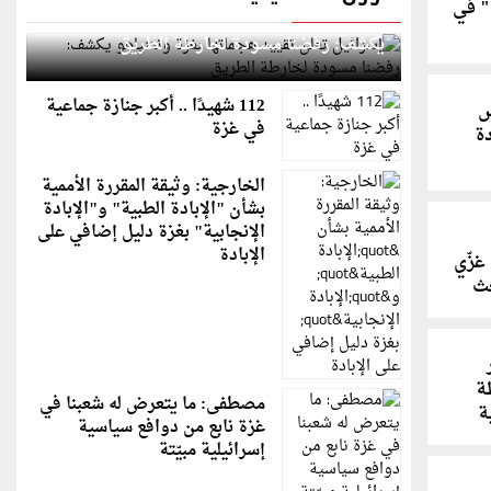
 في
إسرائيل تعلن تقييد هجماتها بغزة ونتنياهو
يكشف: رفضنا مسودة لخارطة الطريق
112 شهيدًا .. أكبر جنازة جماعية
س
في غزة
ة
الخارجية: وثيقة المقررة الأممية
بشأن "الإبادة الطبية" و"الإبادة
الإنجابية" بغزة دليل إضافي على
الإبادة
غزّي
حث
ة
مصطفى: ما يتعرض له شعبنا في
ة
غزة نابع من دوافع سياسية
إسرائيلية مبيّتة