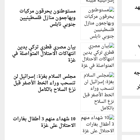
د
مستوطنون يحرقون مركبات
ويهاجمون منازل فلسطينيين
روع
جنوبي نابلس
ني
بيان مصري قطري تركي يدين
انتهاكات الاحتلال المتواصلة في
قط
غزة
جه
مجلس السلام بغزة: إسرائيل لن
تنسحب وراء الخط الأصفر قبل
ر
نزع السلاح بالكامل
10 شهداء منهم 3 أطفال بغارات
الاحتلال على غزة