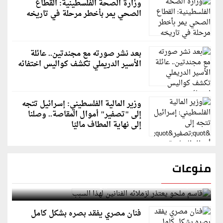
وزارة الصحة الفلسطينية: القطاع
الصحي يمر بأخطر مرحلة في تاريخه
بعد نشر صورته مع مجندتين.. عائلة
الأسير الدريملي تكشف كواليس اختفائه
وزير المالية الفلسطيني: إسرائيل تتجه
إلى "تصفير" أموال المقاصة.. وصلنا
إلى نهاية المطاف ماليًا
منوعات
قاسم ملحو يعتذر لزملائه الفنانين لهذا السبب
فنان مصري يفقد بصره بشكل كامل