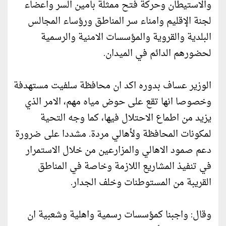
والاستيطان وحركة فتح ممثلة بامين السر واعضاء
لجنة الإقليم وامناء سر المناطق ورؤساء المجالس
البلدية والقروية والمؤسسات الامنية والرسمية
لحضورهم الدائم في الميدان.
الوزير عساف بدوره اكد ان محافظة سلفيت مستهدفة
وخصوصا انها تقع على حوض مياه مهم، الامر الذي
يزيد من اطماع الاحتلال فيها، كما وجه التحية
لمكونات المحافظة ولأهالي مردة. مشددا على ضرورة
دعم صمود الاهالي والمزارعين من خلال الاستمرار
في تنفيذ المشاريع اللازمة وخاصة في المناطق
القريبة من المستوطنات وخلف الجدار.
وقال: واجبنا كمؤسسات رسمية واهلية وشعبية ان