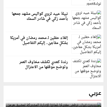
نبيلة عبيد تروي كواليس مشهد جمعها
بأحمد زكي في شادر السمك
إلغاء حفلين لـ محمد رمضان في أمريكا
بشكلٍ مفاجئ.. إليكم التفاصيل
رندة كعدي تكشف مخاوف العمر
وتوضح موقفها من الاعتزال
عربي
رويترز: إيران ترفض مقترحًا عُمانيًا للإدارة المشتركة
لمضيق هرمز