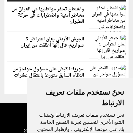
واشنطن تحذر مواطنيها في العراق من
مخاطر أمنية واضطرابات في حركة
الطيران
الجيش الأردني يعلن اعتراض 5
صواريخ قال إنها أُطلقت من إيران
سوريا: القبض على مسؤول حواجز من
النظام السابق متورط باعتقال عشرات
الشبان
نحنُ نستخدم ملفات تعريف
الارتباط
نحن نستخدم ملفات تعريف الارتباط وتقنيات
التتبع الأخرى لتحسين تجربة التصفح الخاصة
بك على موقعنا الإلكتروني ، ولإظهار المحتوى
جميع الحقوق محفوظة لدنيا الوطن © 2003 - 2022