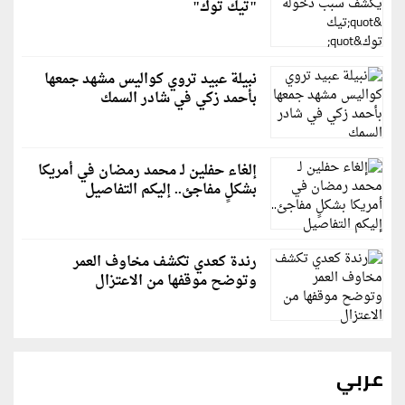
"تيك توك"
نبيلة عبيد تروي كواليس مشهد جمعها
بأحمد زكي في شادر السمك
إلغاء حفلين لـ محمد رمضان في أمريكا
بشكلٍ مفاجئ.. إليكم التفاصيل
رندة كعدي تكشف مخاوف العمر
وتوضح موقفها من الاعتزال
عربي
رويترز: إيران ترفض مقترحًا عُمانيًا للإدارة المشتركة