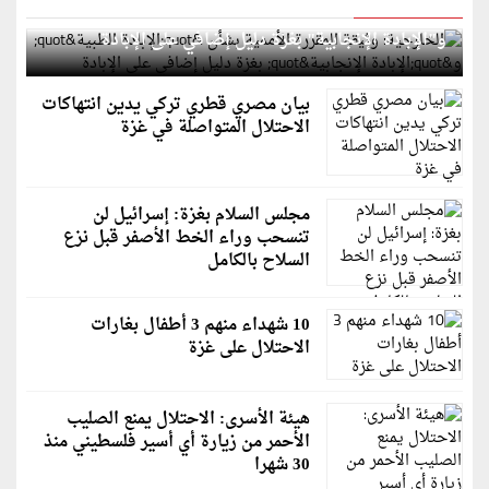
الخارجية: وثيقة المقررة الأممية بشأن "الإبادة الطبية"
و"الإبادة الإنجابية" بغزة دليل إضافي على الإبادة
بيان مصري قطري تركي يدين انتهاكات
الاحتلال المتواصلة في غزة
مجلس السلام بغزة: إسرائيل لن
تنسحب وراء الخط الأصفر قبل نزع
السلاح بالكامل
10 شهداء منهم 3 أطفال بغارات
الاحتلال على غزة
هيئة الأسرى: الاحتلال يمنع الصليب
الأحمر من زيارة أي أسير فلسطيني منذ
30 شهرا