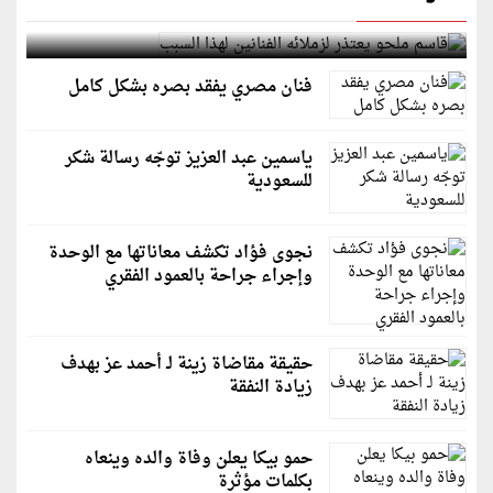
قاسم ملحو يعتذر لزملائه الفنانين لهذا السبب
فنان مصري يفقد بصره بشكل كامل
ياسمين عبد العزيز توجّه رسالة شكر
للسعودية
نجوى فؤاد تكشف معاناتها مع الوحدة
وإجراء جراحة بالعمود الفقري
حقيقة مقاضاة زينة لـ أحمد عز بهدف
زيادة النفقة
حمو بيكا يعلن وفاة والده وينعاه
بكلمات مؤثرة