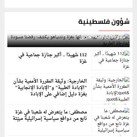
شؤون فلسطينية
إسرائيل تعلن تقييد هجماتها بغزة ونتنياهو يكشف: رفضنا
مسودة لخارطة الطريق
112 شهيدًا .. أكبر جنازة جماعية في
غزة
الخارجية: وثيقة المقررة الأممية بشأن
"الإبادة الطبية" و"الإبادة الإنجابية"
بغزة دليل إضافي على الإبادة
مصطفى: ما يتعرض له شعبنا في غزة
نابع من دوافع سياسية إسرائيلية مبيّتة