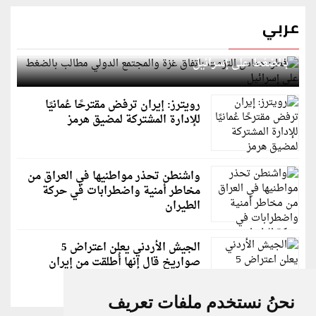
عربي
قطر: حماس التزمت باتفاق غزة والمجتمع الدولي مطالب
بالضغط على إسرائيل
رويترز: إيران ترفض مقترحًا عُمانيًا
للإدارة المشتركة لمضيق هرمز
واشنطن تحذر مواطنيها في العراق من
مخاطر أمنية واضطرابات في حركة
الطيران
الجيش الأردني يعلن اعتراض 5
صواريخ قال إنها أُطلقت من إيران
نحنُ نستخدم ملفات تعريف