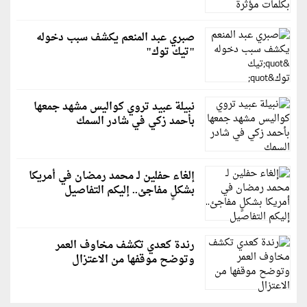
صبري عبد المنعم يكشف سبب دخوله
"تيك توك"
نبيلة عبيد تروي كواليس مشهد جمعها
بأحمد زكي في شادر السمك
إلغاء حفلين لـ محمد رمضان في أمريكا
بشكلٍ مفاجئ.. إليكم التفاصيل
رندة كعدي تكشف مخاوف العمر
وتوضح موقفها من الاعتزال