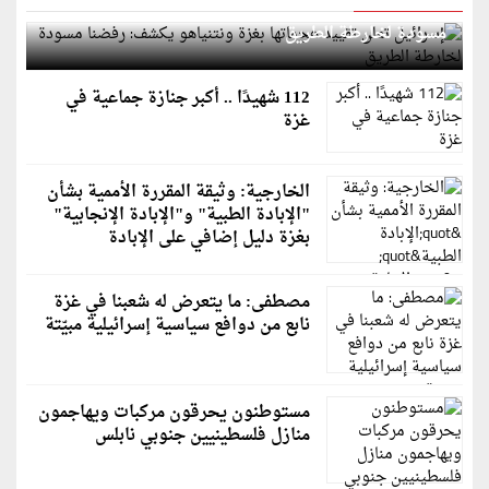
إسرائيل تعلن تقييد هجماتها بغزة ونتنياهو يكشف: رفضنا
مسودة لخارطة الطريق
112 شهيدًا .. أكبر جنازة جماعية في
غزة
الخارجية: وثيقة المقررة الأممية بشأن
"الإبادة الطبية" و"الإبادة الإنجابية"
بغزة دليل إضافي على الإبادة
مصطفى: ما يتعرض له شعبنا في غزة
نابع من دوافع سياسية إسرائيلية مبيّتة
مستوطنون يحرقون مركبات ويهاجمون
منازل فلسطينيين جنوبي نابلس