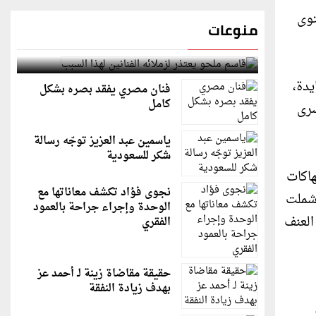
توى
منوعات
قاسم ملحو يعتذر لزملائه الفنانين لهذا السبب
يدة،
فنان مصري يفقد بصره بشكل
كامل
سرى
ياسمين عبد العزيز توجّه رسالة
شكر للسعودية
هاكات
نجوى فؤاد تكشف معاناتها مع
 شملت
الوحدة وإجراء جراحة بالعمود
العنف
الفقري
حقيقة مقاضاة زينة لـ أحمد عز
بهدف زيادة النفقة