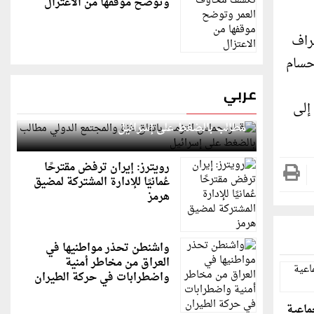
وتوضح موقفها من الاعتزال
طراف
حسام
عربي
إلى
قطر: حماس التزمت باتفاق غزة والمجتمع الدولي
مطالب بالضغط على إسرائيل
رويترز: إيران ترفض مقترحًا
عُمانيًا للإدارة المشتركة لمضيق
هرمز
واشنطن تحذر مواطنيها في
العراق من مخاطر أمنية
واضطرابات في حركة الطيران
جماعية