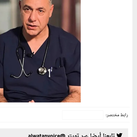
رابط مختصر:
تابعنا أيضا عبر تويتر @alwatanvoice