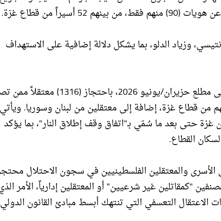
سيراً من قطاع غزة.
نتيسي، وزياد الدلو، بما يشكل دلالة إضافية على الاستهداف
ولفت نادي الأسير إلى أنّ إدارة سجون الاحتلال أقرت، حتى مطلع حزيران/يونيو 2026، باحتجاز 
نهم من قطاع غزة، إضافة إلى معتقلين من لبنان وسوريا. ويأتي
ة حتى بعد ما سُمّي بـ"اتفاق وقف إطلاق النار"، بما يؤكد
سكان القطاع.
ادي الأسير أنّ ما يقارب 49% من إجمالي الأسرى والمعتقلين الفلسطينيين في سجون الاحتلال مح
نفين "كمقاتلين غير شرعيين" أو المعتقلين إدارياً، الأمر الذي
لاعتقال التعسفي التي تنتهك أبسط مبادئ القانون الدولي