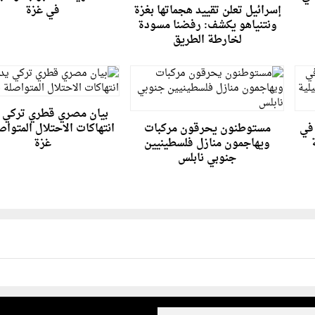
إسرائيل تعلن تقييد هجماتها بغزة
في غزة
ونتنياهو يكشف: رفضنا مسودة
لخارطة الطريق
بيان مصري قطري تركي 
في
مستوطنون يحرقون مركبات
انتهاكات الاحتلال المتوا
ويهاجمون منازل فلسطينيين
غزة
جنوبي نابلس