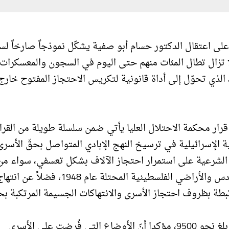
اء على اعتقال الدكتور حسام أبو صفية يشكّل نموذجاً صارخاً ل
ا تزال تطال المئات منهم حتى اليوم في السجون والمعسكرات
، الذي تحوّل إلى أداة قانونية لتكريس الاحتجاز المفتوح خارج
 قرار محكمة الاحتلال العليا يأتي ضمن سلسلة طويلة من القرا
الإسرائيلية في ترسيخ النهج الإبادي المتواصل بحقّ الأسرى
 الشرعية على استمرار احتجاز الآلاف بشكل تعسفي، سواء من
معتقلي غزة أو المعتقلين الإداريين من الضفة الغربية والقدس والأراضي الفلسطينية المحتلة عام 1948، فضلاً عن 
بطة بظروف احتجاز الأسرى والانتهاكات الجسيمة المرتكبة بح
وأوضح أن عدد إجمالي الأسرى حتى شهر حزيران الجاري بلغ نحو 9500، مؤكدا أنّ الأوضاع التي فُرضت على الأسرى