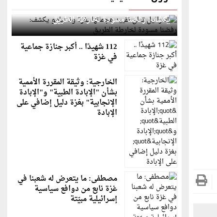
إسرائيل تعلن تقييد هجماتها بغزة ونتنياهو
يكشف: رفضنا مسودة لخارطة الطريق
112 شهيدًا .. أكبر جنازة جماعية
في غزة
الخارجية: وثيقة المقررة الأممية
بشأن "الإبادة الطبية" و"الإبادة
الإنجابية" بغزة دليل إضافي على
الإبادة
مصطفى: ما يتعرض له شعبنا في
غزة نابع من دوافع سياسية
إسرائيلية مبيّتة