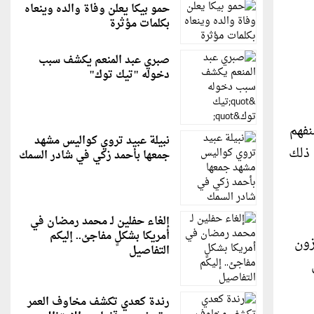
حمو بيكا يعلن وفاة والده وينعاه
بكلمات مؤثرة
صبري عبد المنعم يكشف سبب
دخوله "تيك توك"
(1316) معتقلاً ممن تصنفهم
نبيلة عبيد تروي كواليس مشهد
 ذلك
جمعها بأحمد زكي في شادر السمك
إلغاء حفلين لـ محمد رمضان في
أمريكا بشكلٍ مفاجئ.. إليكم
تجزون
التفاصيل
رندة كعدي تكشف مخاوف العمر