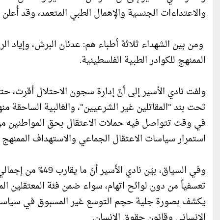
والاعتداءات الجنسية والإهمال الطبي المتعمد، وقد أُعلن عن هويات (90) منهم فقط، من بينهم 52 أ
ومن بين الشهداء ثلاثة أطباء هم: عدنان البرش، وإياد الر
الممنهج للكوادر الطبية الفلسطينية.
تحت بند "المقاتلين غير الشرعيين"، والغالبية الساحقة م
في وقت تتواصل فيه حملات الاعتقال بحق المواطنين من غز
استمرار سياسات الاعتقال الجماعي والاستهداف الممنهج ل
وفي السياق، بيّن ن
تعسفياً من دون لوائح اتهام، سواء ضمن فئة المعتقلين المص
يكشف بصورة جلية حجم التوسع غير المسبوق في سياسات ا
الإنساني وقانون حقوق الإنسان.