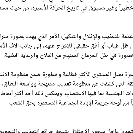
اً خطيراً وغير مسبوق في تاريخ الحركة الأسيرة، من حيث مس
ة للتعذيب والإذلال والتنكيل، الأمر الذي يهدد بصورة متزا
ظل غياب أي أفق حقيقي للإفراج عنهم، إلى جانب آلاف الأ
طورة في ظل الحرمان الممنهج من العلاج والرعاية الطبية.
 غزة تمثل المستوى الأكثر فظاعة وخطورة ضمن منظومة الانت
لموثقة التي كشفت عن منظومة تعذيب ممنهجة وواسعة النطاق،
ءات الجنسية بما فيها الاغتصاب. ويعكس ذلك أحد أكثر أنماط 
ً من أوجه جريمة الإبادة الجماعية المستمرة بحق الشعب
أكثر من 100 أسير ومعتقل استُشهدوا داخل سجون الاحتلال نتيجة جرائم التعذيب والتجويع