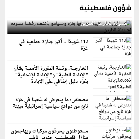
شؤون فلسطينية
إسرائيل تعلن تقييد هجماتها بغزة ونتنياهو يكشف: رفضنا
مسودة لخارطة الطريق
112 شهيدًا .. أكبر جنازة جماعية في
غزة
الخارجية: وثيقة المقررة الأممية بشأن
"الإبادة الطبية" و"الإبادة الإنجابية"
بغزة دليل إضافي على الإبادة
مصطفى: ما يتعرض له شعبنا في غزة
نابع من دوافع سياسية إسرائيلية مبيّتة
مستوطنون يحرقون مركبات ويهاجمون
منازل فلسطينيين جنوبي نابلس