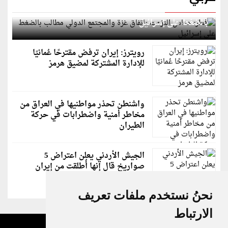
قطر: حماس التزمت باتفاق غزة والمجتمع الدولي مطالب
بالضغط على إسرائيل
رويترز: إيران ترفض مقترحًا عُمانيًا
للإدارة المشتركة لمضيق هرمز
واشنطن تحذر مواطنيها في العراق من
مخاطر أمنية واضطرابات في حركة
الطيران
الجيش الأردني يعلن اعتراض 5
صواريخ قال إنها أُطلقت من إيران
نحنُ نستخدم ملفات تعريف
الارتباط