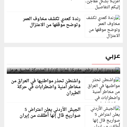
رندة كعدي تكشف مخاوف العمر
وتوضح موقفها من الاعتزال
عربي
رويترز: إيران ترفض مقترحًا عُمانيًا للإدارة المشتركة
لمضيق هرمز
واشنطن تحذر مواطنيها في العراق من
مخاطر أمنية واضطرابات في حركة
الطيران
الجيش الأردني يعلن اعتراض 5
صواريخ قال إنها أُطلقت من إيران