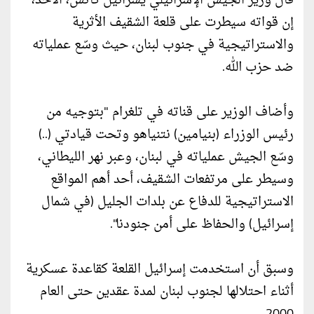
قال وزير الجيش الإسرائيلي يسرائيل كاتس، الأحد،
إن قواته سيطرت على قلعة الشقيف الأثرية
والاستراتيجية في جنوب لبنان، حيث وسّع عملياته
ضد حزب الله.
وأضاف الوزير على قناته في تلغرام "بتوجيه من
رئيس الوزراء (بنيامين) نتنياهو وتحت قيادتي (..)
وسّع الجيش عملياته في لبنان، وعبر نهر الليطاني،
وسيطر على مرتفعات الشقيف، أحد أهم المواقع
الاستراتيجية للدفاع عن بلدات الجليل (في شمال
إسرائيل) والحفاظ على أمن جنودنا".
وسبق أن استخدمت إسرائيل القلعة كقاعدة عسكرية
أثناء احتلالها لجنوب لبنان لمدة عقدين حتى العام