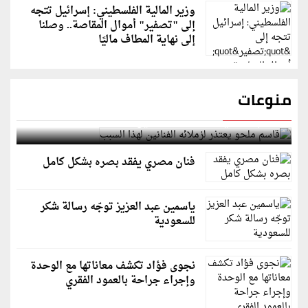
وزير المالية الفلسطيني: إسرائيل تتجه
إلى "تصفير" أموال المقاصة.. وصلنا
إلى نهاية المطاف ماليًا
منوعات
قاسم ملحو يعتذر لزملائه الفنانين لهذا السبب
فنان مصري يفقد بصره بشكل كامل
ياسمين عبد العزيز توجّه رسالة شكر
للسعودية
نجوى فؤاد تكشف معاناتها مع الوحدة
وإجراء جراحة بالعمود الفقري