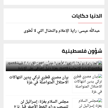
الدنيا حكايات
عبدالله عيسى: راية الإعلام والنضال التي لا تُطوى
شؤون فلسطينية
الخارجية: وثيقة المقررة الأممية بشأن "الإبادة الطبية"
و"الإبادة الإنجابية" بغزة دليل إضافي على الإبادة
بيان مصري قطري تركي يدين انتهاكات
الاحتلال المتواصلة في غزة
مجلس السلام بغزة: إسرائيل لن
تنسحب وراء الخط الأصفر قبل نزع