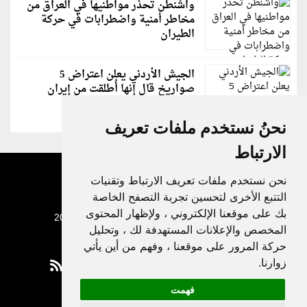
واشنطن تحذر مواطنيها في العراق من
مخاطر أمنية واضطرابات في حركة
الطيران
الجيش الأردني يعلن اعتراض 5
صواريخ قال إنها أُطلقت من إيران
نحنُ نستخدم ملفات تعريف
الارتباط
نحن نستخدم ملفات تعريف الارتباط وتقنيات
التتبع الأخرى لتحسين تجربة التصفح الخاصة
بك على موقعنا الإلكتروني ، ولإظهار المحتوى
جميع الحقوق محفوظة لدنيا الوطن © 2003 - 2022
المخصص والإعلانات المستهدفة لك ، وتحليل
حركة المرور على موقعنا ، وفهم من أين يأتي
زوارنا.
فهمت
Privacy Policy