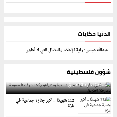
الدنيا حكايات
عبدالله عيسى: راية الإعلام والنضال التي لا تُطوى
شؤون فلسطينية
إسرائيل تعلن تقييد هجماتها بغزة ونتنياهو يكشف: رفضنا
مسودة لخارطة الطريق
112 شهيدًا .. أكبر جنازة جماعية في
غزة