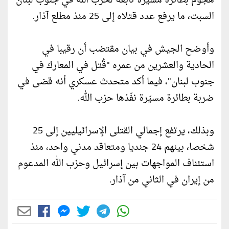
هجوم بطائرة مسيّرة تابعة لحزب الله في جنوب لبنان
السبت، ما يرفع عدد قتلاه إلى 25 منذ مطلع آذار.
وأوضح الجيش في بيان مقتضب أن رقيبا في
الحادية والعشرين من عمره "قُتل في المعارك في
جنوب لبنان"، فيما أكد متحدث عسكري أنه قضى في
ضربة بطائرة مسيّرة نفّذها حزب الله.
وبذلك، يرتفع إجمالي القتلى الإسرائيليين إلى 25
شخصا، بينهم 24 جنديا ومتعاقد مدني واحد، منذ
استئناف المواجهات بين إسرائيل وحزب الله المدعوم
من إيران في الثاني من آذار.