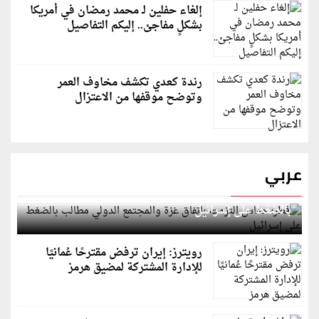
إلغاء حفلين لـ محمد رمضان في أمريكا
بشكلٍ مفاجئ.. إليكم التفاصيل
رندة كعدي تكشف مخاوف العمر
وتوضح موقفها من الاعتزال
عربي
قطر: حماس التزمت باتفاق غزة والمجتمع الدولي مطالب
بالضغط على إسرائيل
رويترز: إيران ترفض مقترحًا عُمانيًا
للإدارة المشتركة لمضيق هرمز