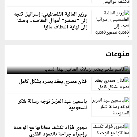
وزير المالية الفلسطيني: إسرائيل تتجه
إلى "تصفير" أموال المقاصة.. وصلنا
إلى نهاية المطاف ماليًا
منوعات
قاسم ملحو يعتذر لزملائه الفنانين لهذا السبب
فنان مصري يفقد بصره بشكل كامل
ياسمين عبد العزيز توجّه رسالة شكر
للسعودية
نجوى فؤاد تكشف معاناتها مع الوحدة
وإجراء جراحة بالعمود الفقري