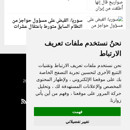
سوريا: القبض على مسؤول حواجز من
النظام السابق متورط باعتقال عشرات
الشبان
نحنُ نستخدم ملفات تعريف
الارتباط
نحن نستخدم ملفات تعريف الارتباط وتقنيات
التتبع الأخرى لتحسين تجربة التصفح الخاصة
بك على موقعنا الإلكتروني ، ولإظهار المحتوى
جميع الحقوق محفوظة لدنيا الوطن © 2003 - 2022
المخصص والإعلانات المستهدفة لك ، وتحليل
حركة المرور على موقعنا ، وفهم من أين يأتي
زوارنا.
فهمت
Privacy Policy
تغيير تفضيلاتي
|
Update cookies preferences