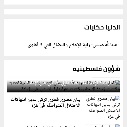
الدنيا حكايات
عبدالله عيسى: راية الإعلام والنضال التي لا تُطوى
شؤون فلسطينية
الخارجية: وثيقة المقررة الأممية بشأن "الإبادة الطبية"
و"الإبادة الإنجابية" بغزة دليل إضافي على الإبادة
بيان مصري قطري تركي يدين انتهاكات
الاحتلال المتواصلة في غزة