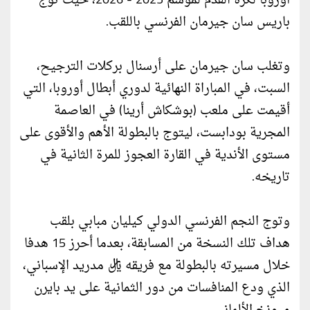
أوروبا لكرة القدم لموسم 2025 - 2026، حيث توج
باريس سان جيرمان الفرنسي باللقب.
وتغلب سان جيرمان على أرسنال بركلات الترجيح،
السبت، في المباراة النهائية لدوري أبطال أوروبا، التي
أقيمت على ملعب (بوشكاش أرينا) في العاصمة
المجرية بودابست، ليتوج بالبطولة الأهم والأقوى على
مستوى الأندية في القارة العجوز للمرة الثانية في
تاريخه.
وتوج النجم الفرنسي الدولي كيليان مبابي بلقب
هداف تلك النسخة من المسابقة، بعدما أحرز 15 هدفا
خلال مسيرته بالبطولة مع فريقه ريال مدريد الإسباني،
الذي ودع المنافسات من دور الثمانية على يد بايرن