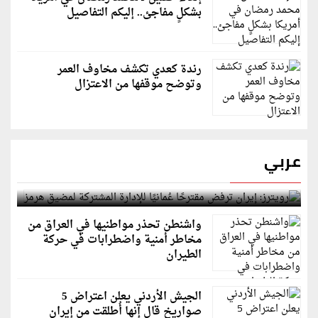
بشكلٍ مفاجئ.. إليكم التفاصيل
رندة كعدي تكشف مخاوف العمر
وتوضح موقفها من الاعتزال
عربي
رويترز: إيران ترفض مقترحًا عُمانيًا للإدارة المشتركة
لمضيق هرمز
واشنطن تحذر مواطنيها في العراق من
مخاطر أمنية واضطرابات في حركة
الطيران
الجيش الأردني يعلن اعتراض 5
صواريخ قال إنها أُطلقت من إيران