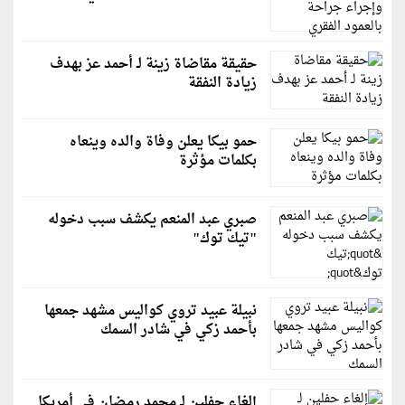
حقيقة مقاضاة زينة لـ أحمد عز بهدف
زيادة النفقة
حمو بيكا يعلن وفاة والده وينعاه
بكلمات مؤثرة
صبري عبد المنعم يكشف سبب دخوله
"تيك توك"
نبيلة عبيد تروي كواليس مشهد جمعها
بأحمد زكي في شادر السمك
إلغاء حفلين لـ محمد رمضان في أمريكا