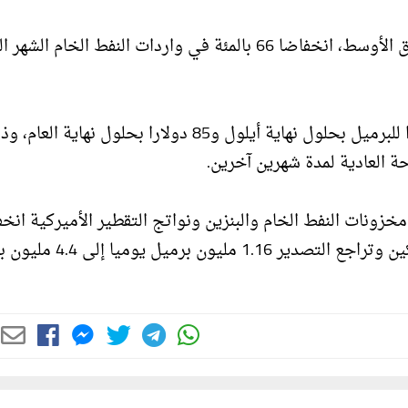
وسجلت اليابان، التي تعتمد بشدة على استيراد نفط الشرق الأوسط، انخفاضا 66 بالمئة في واردات النفط ال
ورفع كومرتس بنك توقعاته لسعر خام برنت إلى 90 دولارا للبرميل بحلول نهاية أيلول و85 دولارا بحلول نهاية ال
ة العادية لمدة شهرين آخرين.
خزونات النفط الخام والبنزين ونواتج التقطير الأميركية ان
الأسبوع الماضي مع ارتفاع الطلب من المصافي والمستهلكين وتراجع التصدير