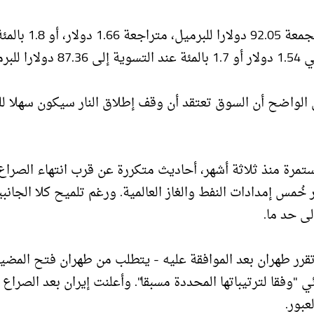
وبلغت العقود الآجلة لخام برنت لشهر تموز عند التسوية الجمعة 92.05 دولارا للبرميل، متراجعة .66
ميل.
لواضح أن السوق تعتقد أن وقف إطلاق النار سيكون سهلا للغ
ستمرة منذ ثلاثة أشهر، أحاديث متكررة عن قرب انتهاء الصراع،
مس إمدادات النفط والغاز العالمية. ورغم تلميح كلا الجانبي
لى حد ما.
لم تقرر طهران بعد الموافقة عليه - يتطلب من طهران فتح المضي
 "وفقا لترتيباتها المحددة مسبقا". وأعلنت إيران بعد الصراع أ
بور.