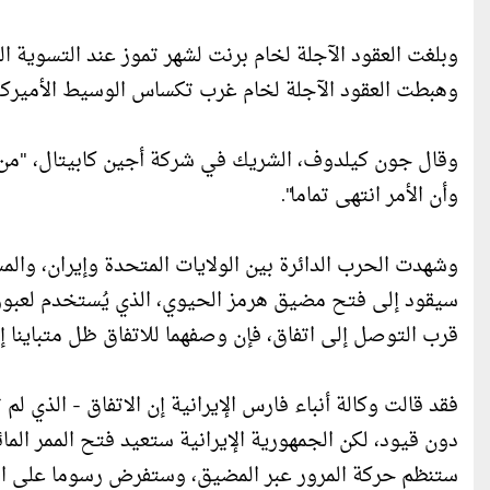
وهبطت العقود الآجلة لخام غرب تكساس الوسيط الأميركي 1.54 دولار أو 1.7 بالمئة عند التسوية إلى 87.36 دولارا للبر
وقال جون كيلدوف، الشريك في شركة أجين كابيتال، "من ا
وأن الأمر انتهى تماما".
وشهدت الحرب الدائرة بين الولايات المتحدة وإيران، والم
سيقود إلى فتح مضيق هرمز الحيوي، الذي يُستخدم لعبور خُ
قرب التوصل إلى اتفاق، فإن وصفهما للاتفاق ظل متباينا إ
فقد قالت وكالة أنباء فارس الإيرانية إن الاتفاق - الذي 
دون قيود، لكن الجمهورية الإيرانية ستعيد فتح الممر المائي
ستنظم حركة المرور عبر المضيق، وستفرض رسوما على الع