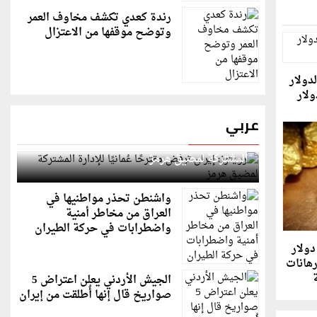
رندة كعدي تكشف مخاوف العمر
وتوضح موقفها من الاعتزال
دولار
ولار
عربي
رويترز: إيران ترفض مقترحًا عُمانيًا للإدارة
المشتركة لمضيق هرمز
واشنطن تحذر مواطنيها في
العراق من مخاطر أمنية
واضطرابات في حركة الطيران
ذهب يتراجع دون 4000 دولار
رهانات
ة
الجيش الأردني يعلن اعتراض 5
صواريخ قال إنها أُطلقت من إيران