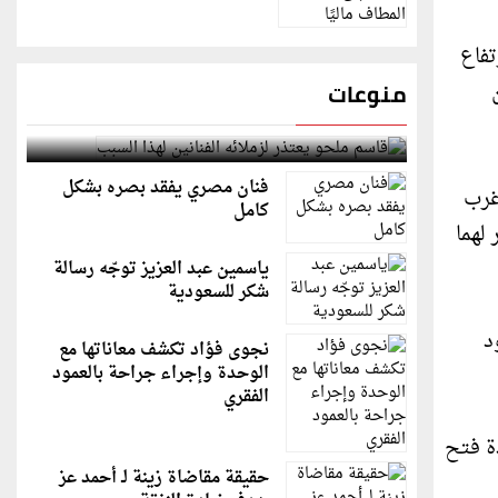
تفاع
منوعات
قاسم ملحو يعتذر لزملائه الفنانين لهذا السبب
فنان مصري يفقد بصره بشكل
 غرب
كامل
لهما
ياسمين عبد العزيز توجّه رسالة
شكر للسعودية
د
نجوى فؤاد تكشف معاناتها مع
الوحدة وإجراء جراحة بالعمود
الفقري
ة فتح
حقيقة مقاضاة زينة لـ أحمد عز