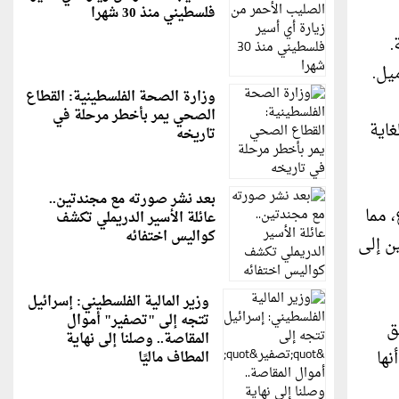
فلسطيني منذ 30 شهرا
1 دولار، أو 1.8 بالمئة.
وزارة الصحة الفلسطينية: القطاع
الصحي يمر بأخطر مرحلة في
اية
تاريخه
بعد نشر صورته مع مجندتين..
 مما
عائلة الأسير الدريملي تكشف
كواليس اختفائه
ن إلى
وزير المالية الفلسطيني: إسرائيل
تتجه إلى "تصفير" أموال
ق
المقاصة.. وصلنا إلى نهاية
نها
المطاف ماليًا