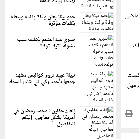
بهدف زيادة النفقة
خام الشهر الماضي
حمو بيكا يعلن وفاة والده وينعاه
بكلمات مؤثرة
صبري عبد المنعم يكشف سبب
عام، وذلك
دخوله "تيك توك"
خفضت
نبيلة عبيد تروي كواليس مشهد
جمعها بأحمد زكي في شادر السمك
 1.16 مليون برميل يوميا إلى 4.4 مليون برميل
إلغاء حفلين لـ محمد رمضان في
أمريكا بشكلٍ مفاجئ.. إليكم
التفاصيل