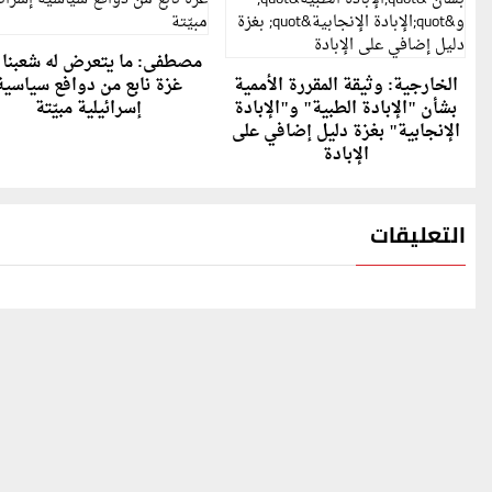
مصطفى: ما يتعرض له شعبنا 
الخارجية: وثيقة المقررة الأممية
غزة نابع من دوافع سياسية
بشأن "الإبادة الطبية" و"الإبادة
إسرائيلية مبيّتة
الإنجابية" بغزة دليل إضافي على
الإبادة
التعليقات