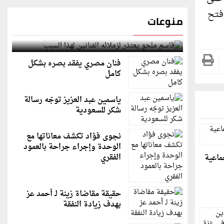
 فتح
منوعات
قاسم ملحو يعتذر لزملائه الفنانين لهذا السبب
فنان مصري يفقد بصره بشكل
كامل
ياسمين عبد العزيز توجّه رسالة
شكر للسعودية
نجوى فؤاد تكشف معاناتها مع
الوحدة وإجراء جراحة بالعمود
الفقري
جماعية
حقيقة مقاضاة زينة لـ أحمد عز
بهدف زيادة النفقة