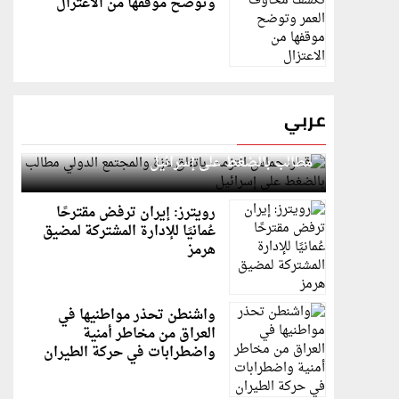
وتوضح موقفها من الاعتزال
عربي
قطر: حماس التزمت باتفاق غزة والمجتمع الدولي
مطالب بالضغط على إسرائيل
رويترز: إيران ترفض مقترحًا
عُمانيًا للإدارة المشتركة لمضيق
هرمز
واشنطن تحذر مواطنيها في
العراق من مخاطر أمنية
واضطرابات في حركة الطيران