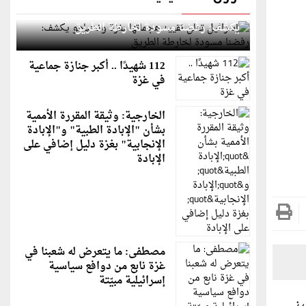
إسرائيل تعلن تقييد هجماتها بغزة ونتنياهو
يكشف: رفضنا مسودة لخارطة الطريق
112 شهيدًا .. أكبر جنازة جماعية
في غزة
الخارجية: وثيقة المقررة الأممية
بشأن "الإبادة الطبية" و"الإبادة
الإنجابية" بغزة دليل إضافي على
الإبادة
مصطفى: ما يتعرض له شعبنا في
غزة نابع من دوافع سياسية
إسرائيلية مبيّتة
يني