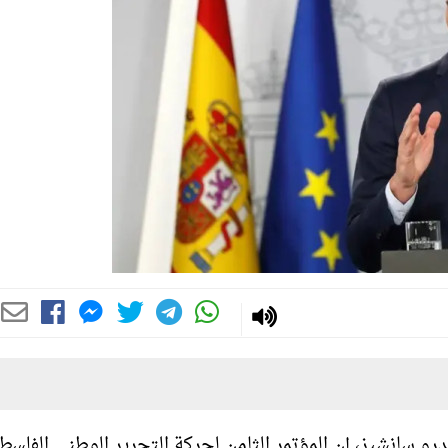
درو سانشيز، إن المؤتمر الثامن لحركة التحرير الوطني الفلسط