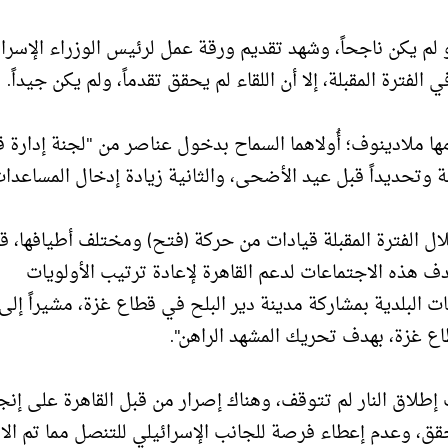
لم يكن ناجحاً، وشهد تقديم ورقة عمل لرئيس الوزراء الإسرا
ترة المقبلة، إلا أن اللقاء لم يحقق تقدماً، ولم يكن جيداً.
 ملادينوف؛ أُولاهما السماح بدخول عناصر من "لجنة إدارة 
ة وتحديداً قبل عيد الأضحى، والثانية زيادة إدخال المساعدات
لال الفترة المقبلة قيادات من حركة (فتح) ومختلف أطيافها، ق
 14 مايو أيار الحالي)، وتهدف هذه الاجتماعات لدعم القاهرة لإعادة ترتيب الأولويات
 البلدية بمشاركة مدينة دير البلح في قطاع غزة، مشيراً إلى
ع غزة، بهدف تحريك المشهد الراهن".
إطلاق النار لم تتوقف، وهناك إصرار من قبل القاهرة على إنج
تحقق، وعدم إعطاء فرصة للجانب الإسرائيلي للتنصل مما تم الا