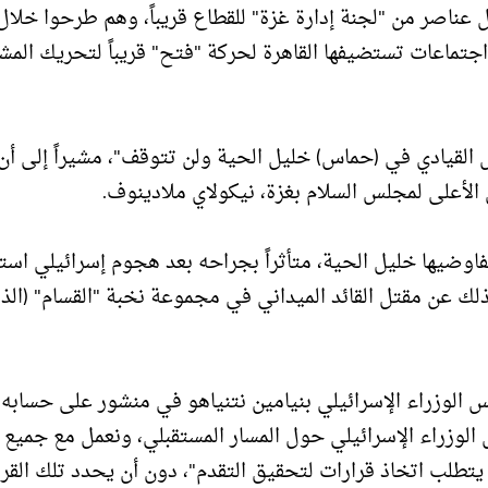
ناصر من "لجنة إدارة غزة" للقطاع قريباً، وهم طرحوا خلال
اجتماعات تستضيفها القاهرة لحركة "فتح" قريباً لتحريك المش
القيادي في (حماس) خليل الحية ولن تتوقف"، مشيراً إلى أن
الأعلى لمجلس السلام بغزة، نيكولاي ملادينوف.
وضيها خليل الحية، متأثراً بجراحه بعد هجوم إسرائيلي است
لك عن مقتل القائد الميداني في مجموعة نخبة "القسام" (الذ
 الوزراء الإسرائيلي بنيامين نتنياهو في منشور على حسابه
س الوزراء الإسرائيلي حول المسار المستقبلي، ونعمل مع جميع
يتطلب اتخاذ قرارات لتحقيق التقدم"، دون أن يحدد تلك القرا