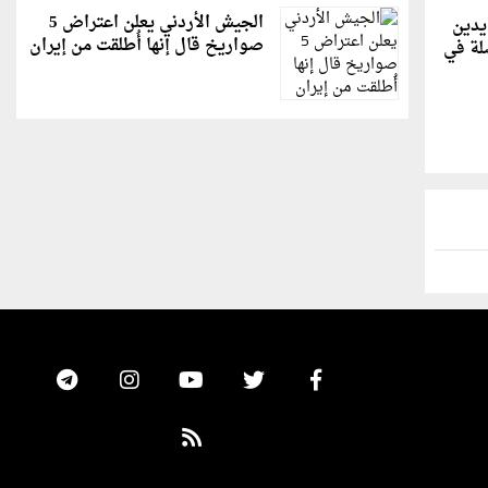
الجيش الأردني يعلن اعتراض 5
يدين
صواريخ قال إنها أُطلقت من إيران
صلة في