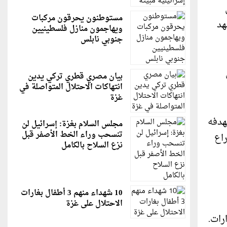
مستوطنون يحرقون مركبات
هد
ويهاجمون منازل فلسطينيين
جنوبي نابلس
بيان مصري قطري تركي يدين
انتهاكات الاحتلال المتواصلة في
غزة
هدفه
مجلس السلام بغزة: إسرائيل لن
تنسحب وراء الخط الأصفر قبل
راع
نزع السلاح بالكامل
10 شهداء منهم 3 أطفال بغارات
الاحتلال على غزة
رات.