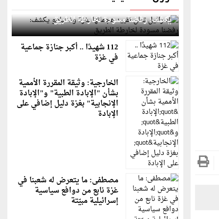
إسرائيل تعلن تقييد هجماتها بغزة ونتنياهو
يكشف: رفضنا مسودة لخارطة الطريق
112 شهيدًا .. أكبر جنازة جماعية
في غزة
الخارجية: وثيقة المقررة الأممية
بشأن "الإبادة الطبية" و"الإبادة
الإنجابية" بغزة دليل إضافي على
الإبادة
مصطفى: ما يتعرض له شعبنا في
غزة نابع من دوافع سياسية
إسرائيلية مبيّتة