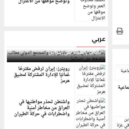
وتوضح موقفها من الاعتزال
عربي
قطر: حماس التزمت باتفاق غزة والمجتمع الدولي
مطالب بالضغط على إسرائيل
رويترز: إيران ترفض مقترحًا
عُمانيًا للإدارة المشتركة لمضيق
هرمز
جماعية
واشنطن تحذر مواطنيها في
العراق من مخاطر أمنية
واضطرابات في حركة الطيران