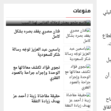
منوعات
ئيلي
قاسم ملحو يعتذر لزملائه الفنانين لهذا السبب
فنان مصري يفقد بصره بشكل
قطاع
كامل
.
ياسمين عبد العزيز توجّه رسالة
شكر للسعودية
بل
نجوى فؤاد تكشف معاناتها مع
الوحدة وإجراء جراحة بالعمود
 أن
الفقري
حقيقة مقاضاة زينة لـ أحمد عز
اح
بهدف زيادة النفقة
تفاق