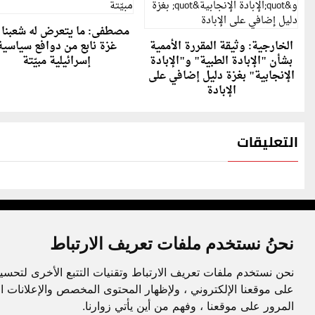
مصطفى: ما يتعرض له شعبنا 
الخارجية: وثيقة المقررة الأممية
غزة نابع من دوافع سياسية
بشأن "الإبادة الطبية" و"الإبادة
إسرائيلية مبيّتة
الإنجابية" بغزة دليل إضافي على
الإبادة
التعليقات
نحنُ نستخدم ملفات تعريف الارتباط
نحن نستخدم ملفات تعريف الارتباط وتقنيات التتبع الأخرى لتحسي
جميع الحقوق محفوظة لدنيا الوطن © 2003 - 2022
على موقعنا الإلكتروني ، ولإظهار المحتوى المخصص والإعلانات ا
المرور على موقعنا ، وفهم من أين يأتي زوارنا.