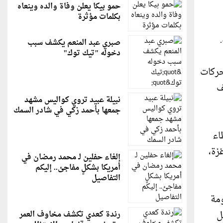
حمو بيكا يعلن وفاة والده وينعاه
بكلمات مؤثرة
صبري عبد المنعم يكشف سبب
دخوله "تيك توك"
حركات
ف
نبيلة عبيد تروي كواليس مشهد
جمعها بأحمد زكي في شادر السمك
اء
زة،
إلغاء حفلين لـ محمد رمضان في
أمريكا بشكلٍ مفاجئ.. إليكم
التفاصيل
ومة
ل
رندة كعدي تكشف مخاوف العمر