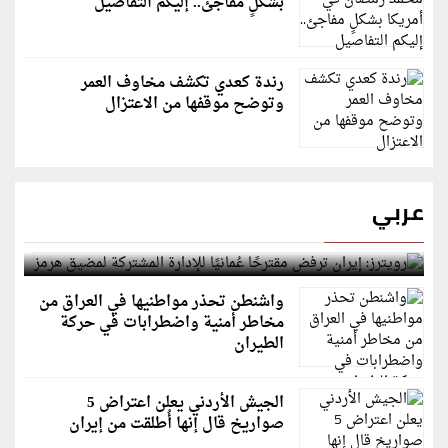
بشكلٍ مفاجئ.. إليكم التفاصيل
رندة كعدي تكشف مخاوف العمر
وتوضح موقفها من الاعتزال
عربي
رويترز: إيران ترفض مقترحًا عُمانيًا للإدارة المشتركة
لمضيق هرمز
واشنطن تحذر مواطنيها في العراق من
مخاطر أمنية واضطرابات في حركة
الطيران
الجيش الأردني يعلن اعتراض 5
صواريخ قال إنها أُطلقت من إيران