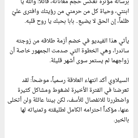
برسالة مؤثرة تعكس حجم معاناته، قائلاً: والله يا
ابنتي، وحياة كل من حرمني من رؤيتك وافترى عليّ
ظلماً، إن الحق لا يضيع.. بابا بحبك يا روح قلبه.
يأتي هذا الفيديو في خضم أزمة طلاقه من زوجته
ساندرا، وهي الخطوة التي صدمت الجمهور خاصة أن
زواجهما لم يستمر سوى أشهر قليلة.
السيلاوي أكد انتهاء العلاقة رسمياً، موضحاً: لقد
تعرضنا في الفترة الأخيرة لضغوط ومشاكل كثيرة
واضطررنا للانفصال للأسف، لكن بيننا عائلة ولن أتخلى
عنها، مؤكداً احترامه الكامل لطليقته وتمنياته لها
بالخير.