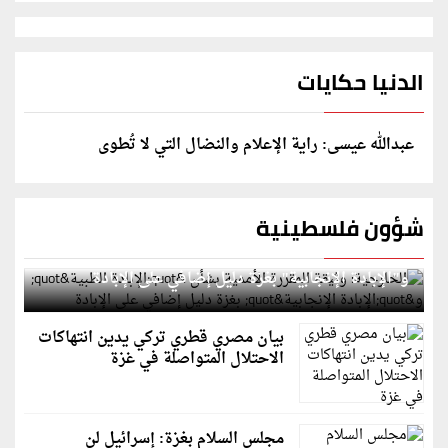
الدنيا حكايات
عبدالله عيسى: راية الإعلام والنضال التي لا تُطوى
شؤون فلسطينية
الخارجية: وثيقة المقررة الأممية بشأن "الإبادة الطبية"
و"الإبادة الإنجابية" بغزة دليل إضافي على الإبادة
بيان مصري قطري تركي يدين انتهاكات
الاحتلال المتواصلة في غزة
مجلس السلام بغزة: إسرائيل لن