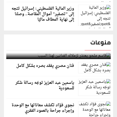
وزير المالية الفلسطيني: إسرائيل تتجه
إلى "تصفير" أموال المقاصة.. وصلنا
إلى نهاية المطاف ماليًا
منوعات
قاسم ملحو يعتذر لزملائه الفنانين لهذا السبب
فنان مصري يفقد بصره بشكل كامل
ياسمين عبد العزيز توجّه رسالة شكر
للسعودية
نجوى فؤاد تكشف معاناتها مع الوحدة
وإجراء جراحة بالعمود الفقري