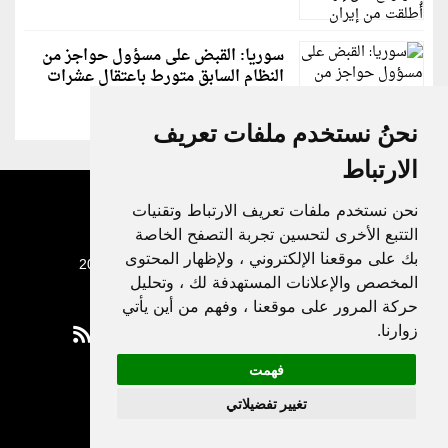
سوريا: القبض على مسؤول حواجز من
النظام السابق متورط باعتقال عشرات
الشبان
نحنُ نستخدم ملفات تعريف
الارتباط
نحن نستخدم ملفات تعريف الارتباط وتقنيات
التتبع الأخرى لتحسين تجربة التصفح الخاصة
بك على موقعنا الإلكتروني ، ولإظهار المحتوى
جميع الحقوق محفوظة لدنيا الوطن © 2003 - 2022
المخصص والإعلانات المستهدفة لك ، وتحليل
حركة المرور على موقعنا ، وفهم من أين يأتي
زوارنا.
فهمت
Privacy Policy
تغيير تفضيلاتي
|
Update cookies preferences