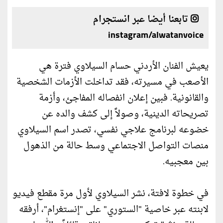
تابعنا أيضا عبر انستجرام
instagram/alwatanvoice
يعيش الفنان الأردني حسام السيلاوي فترة هي
الأصعب في مسيرته، فقد تداخلت الأزمات الشخصية
والقانونية. فبين إعلان انفصاله المفاجئ، وأزمة
تصريحاته الدينية، وصولاً إلى كشف والده عن
خضوعه لبرنامج علاجي نفسي، تصدر اسم السيلاوي
منصات التواصل الاجتماعي وسط حالة من الذهول
بين معجبيه.
في خطوة لافتة، نشر السيلاوي لأول مرة مقطع فيديو
لابنته عبر خاصية "الستوري" على "إنستغرام"، أرفقه