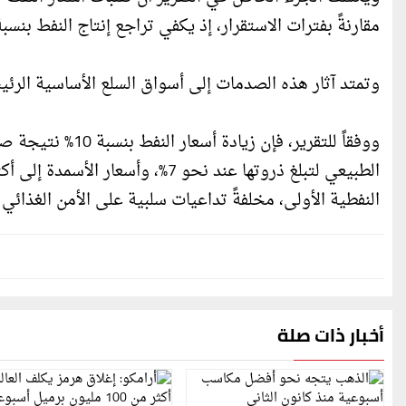
مقارنةً بفترات الاستقرار، إذ يكفي تراجع إنتاج النفط بنسبة 1% بدافع عوامل جيوسياسية لرفع الأسعار بمتوسط يبلغ 1.5
وتمتد آثار هذه الصدمات إلى أسواق السلع الأساسية الرئيسي
ووفقاً للتقرير، ف
النفطية الأولى، مخلفةً تداعيات سلبية على الأمن الغذائي 
أخبار ذات صلة