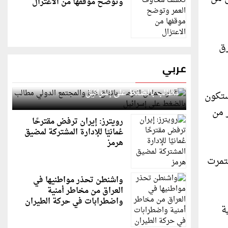
وتوضح موقفها من الاعتزال
رق
عربي
قطر: حماس التزمت باتفاق غزة والمجتمع الدولي
مطالب بالضغط على إسرائيل
نون الثاني. وستكون
 وأكثر من
رويترز: إيران ترفض مقترحًا
عُمانيًا للإدارة المشتركة لمضيق
هرمز
ستمرت
واشنطن تحذر مواطنيها في
العراق من مخاطر أمنية
واضطرابات في حركة الطيران
وية