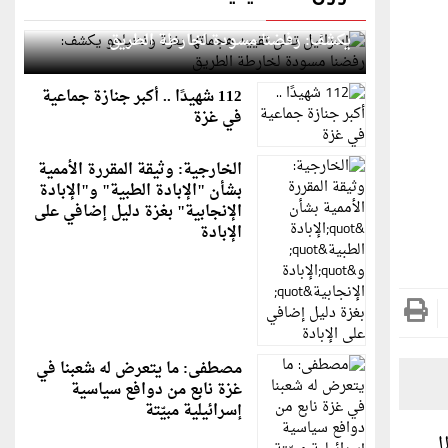
إسرائيل تعلن تقييد هجماتها بغزة ونتنياهو
يكشف: رفضنا مسودة لخارطة الطريق
112 شهيدًا .. أكبر جنازة جماعية
في غزة
الخارجية: وثيقة المقررة الأممية
بشأن "الإبادة الطبية" و"الإبادة
الإنجابية" بغزة دليل إضافي على
الإبادة
مصطفى: ما يتعرض له شعبنا في
غزة نابع من دوافع سياسية
إسرائيلية مبيّتة
الحرب في أوكرانيا 2022، في ظل