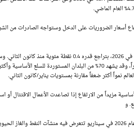
تفاع أسعار الضروريات على الدخل وستواجه الصادرات من الش
ومن المتوقع أيضاً أن تنمو الاقتصادات النامية بنسبة 3.6% في 2026، بتراجع قدره 0.4 نقطة مئوية منذ كا
الاقتصادات المتأثرة بشكل مباشر بالصراع هي الأكثر تضرراً، وقد يشهد 70% من البلدان المستوردة للسلع الأساسية
أساسية مزيداً من الارتفاع إذا تصاعدت الأعمال الاقتتال أو ا
. و
قد يبلغ متسوط أسعار خام برنت 115 دولاراً للبرميل في عام 2026 في سيناريو تتعرض فيه منشآت النفط والغاز الحي