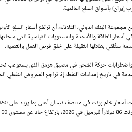
إيران) بأسواق السلع العالمية.
 مجموعة البنك الدولي، الثلاثاء، أن ترتفع أسعار السلع الأولي
عة بالتصاعد الحاد في أسعار الطاقة والأسمدة والمستويات القياسية التي سجلته
دمة ستُلقي بظلالها الثقيلة على خلق فرص العمل والتنمية.
 صدمة في تاريخ إمدادات النفط، إذ تراجع المعروض النفطي الع
وأضاف أنه بعد ترا
كانت عليه مط