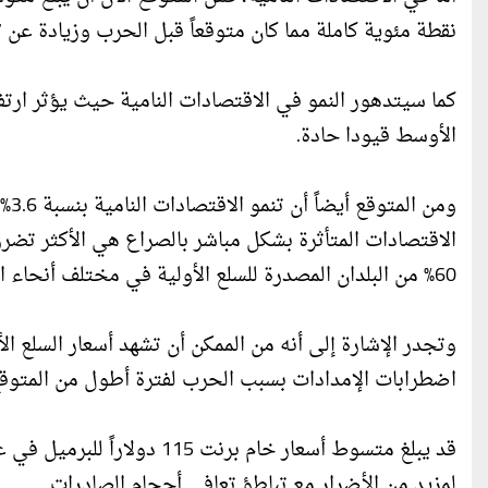
نقطة مئوية كاملة مما كان متوقعاً قبل الحرب وزيادة عن 4.7% العام الماضي.
كما سيتدهور النمو في الاقتصادات النامية حيث يؤثر ار
الأوسط قيودا حادة.
60% من البلدان المصدرة للسلع الأولية في مختلف أنحاء العالم نمواً أكثر ضعفاً مقارنة بمستويات يناير/كانون الثاني.
وتجدر الإشارة إلى أنه من الممكن أن تشهد أسعار السلع ال
اضطرابات الإمدادات بسبب الحرب لفترة أطول من المتوقع
لمزيد من الأضرار مع تباطؤ تعافي أحجام الصادرات.