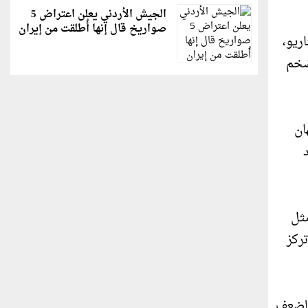
الجيش الأردني يعلن اعتراض 5
صواريخ قال إنها أُطلقت من إيران
ريو،
 التضخم
ان
مثل
ركز
الضعف