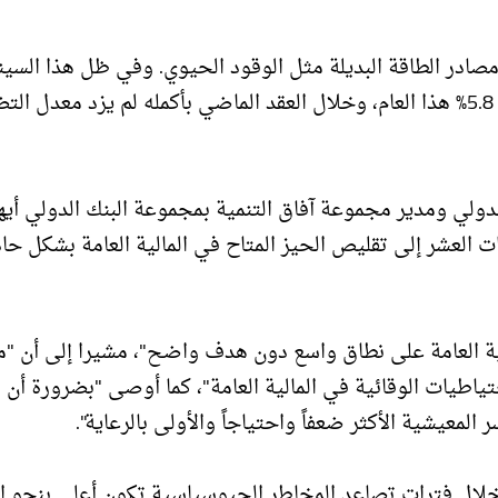
صادر الطاقة البديلة مثل الوقود الحيوي. وفي ظل هذا السينا
يمكن أن يرتفع معدل التضخم في الاقتصادات النامية إلى 5.8% هذا العام، وخلال العقد الماضي بأكمله لم يزد معدل
الدولي ومدير مجموعة آفاق التنمية بمجموعة البنك الدولي أيه
 العشر إلى تقليص الحيز المتاح في المالية العامة بشكل حاد
لية العامة على نطاق واسع دون هدف واضح"، مشيرا إلى أن "
ياطيات الوقائية في المالية العامة"، كما أوصى "بضرورة أن ت
معيشية الأكثر ضعفاً واحتياجاً والأولى بالرعاية".
 خلال فترات تصاعد المخاطر الجيوسياسية تكون أعلى بنحو 