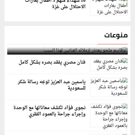
10 شهداء منهم 3 أطفال بغارات
الاحتلال على غزة
منوعات
قاسم ملحو يعتذر لزملائه الفنانين لهذا السبب
فنان مصري يفقد بصره بشكل كامل
ياسمين عبد العزيز توجّه رسالة شكر
للسعودية
نجوى فؤاد تكشف معاناتها مع الوحدة
وإجراء جراحة بالعمود الفقري