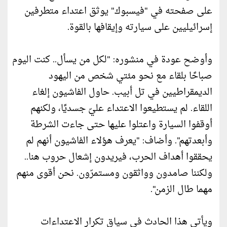
على صفحته في "فيسبوك" يوثق اعتداء متطرفين
إسرائيليين على سيارته وإيقافها بالقوة.
وأوضح عودة في منشوره: "لكل من يسأل.. كنت اليوم
صباحًا بلقاء مع نحو مئتي شخص من اليهود
الديمقراطيين في تل أبيب. حاول الفاشيون إلغاء
اللقاء. لم يستطيعوا الاعتداء عليّ جسديًا، ولكنهم
أوقفوا السيارة واعتلوا عليها حتى جاءت الشرطة
وأبعدتهم". وأضاف: "يعرف هؤلاء الفاشيون أنهم لم
يحققوا أهداف الحرب، فيريدون إشعال حروب هنا..
ولكننا صامدون وواثقون ومستمرّون. نحن أقوى منهم
مهما طال الزمن".
ويأتي هذا الحادث في سياق تكرار الاعتداءات