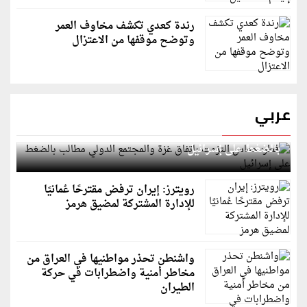
رندة كعدي تكشف مخاوف العمر
وتوضح موقفها من الاعتزال
عربي
قطر: حماس التزمت باتفاق غزة والمجتمع الدولي مطالب
بالضغط على إسرائيل
رويترز: إيران ترفض مقترحًا عُمانيًا
للإدارة المشتركة لمضيق هرمز
واشنطن تحذر مواطنيها في العراق من
مخاطر أمنية واضطرابات في حركة
الطيران