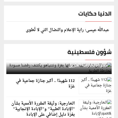
الدنيا حكايات
عبدالله عيسى: راية الإعلام والنضال التي لا تُطوى
شؤون فلسطينية
إسرائيل تعلن تقييد هجماتها بغزة ونتنياهو يكشف: رفضنا
مسودة لخارطة الطريق
112 شهيدًا .. أكبر جنازة جماعية في
غزة
الخارجية: وثيقة المقررة الأممية بشأن
"الإبادة الطبية" و"الإبادة الإنجابية"
بغزة دليل إضافي على الإبادة