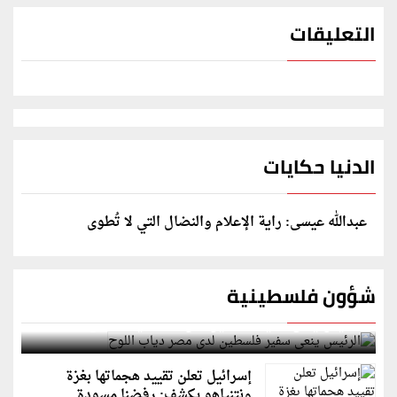
التعليقات
الدنيا حكايات
عبدالله عيسى: راية الإعلام والنضال التي لا تُطوى
شؤون فلسطينية
الرئيس ينعى سفير فلسطين لدى مصر دياب اللوح
إسرائيل تعلن تقييد هجماتها بغزة
ونتنياهو يكشف: رفضنا مسودة