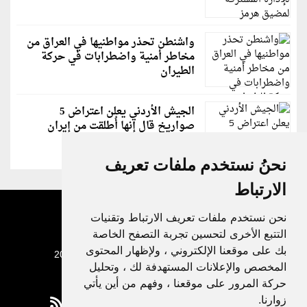
واشنطن تحذر مواطنيها في العراق من
مخاطر أمنية واضطرابات في حركة
الطيران
الجيش الأردني يعلن اعتراض 5
صواريخ قال إنها أُطلقت من إيران
نحنُ نستخدم ملفات تعريف
الارتباط
نحن نستخدم ملفات تعريف الارتباط وتقنيات
التتبع الأخرى لتحسين تجربة التصفح الخاصة
بك على موقعنا الإلكتروني ، ولإظهار المحتوى
جميع الحقوق محفوظة لدنيا الوطن © 2003 - 2022
المخصص والإعلانات المستهدفة لك ، وتحليل
حركة المرور على موقعنا ، وفهم من أين يأتي
زوارنا.