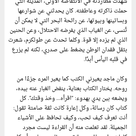
شهدت مطاردته في الانتفاضة الأولى، المدينة التي
حملت ذاكرته وعاطفته. كان يحدثني عن شوارعها
وبساتينها وبيوتها، عن رائحة البحر التي لا يمكن أن
تُنسى، عن الغياب الذي يفرضه الاحتلال، وعن الحنين
الذي لم يزده إلا قوة. وكلما تحدث عن طولكرم، شعرت
بثقل فقدان الوطن يضغط على صدري، لكنه لم يزرع
في قلبه اليأس أبدًا.
وكان ماجد يعيرني الكتب كما يعير المرء جزءًا من
روحه. يختار الكتاب بعناية، ينفض الغبار عنه بيده،
ويضعه بين يدي بهدوء: “اقرأه… وخذ وقتك”. كل
كتاب كان رسالة، وكل إعارة كانت ثقة صامتة تقول:
أنت تعرف كيف تحب، وكيف تحافظ على الأشياء
الجميلة. لقد تعلمت منه أن القراءة ليست مجرد