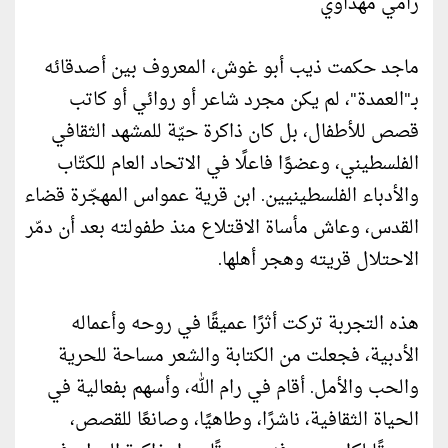
رامي مهداوي
ماجد حكمت ذيب أبو غوش، المعروف بين أصدقائه
بـ"العمدة"، لم يكن مجرد شاعر أو روائي أو كاتب
قصص للأطفال، بل كان ذاكرة حيّة للمشهد الثقافي
الفلسطيني، وعضوًا فاعلًا في الاتحاد العام للكتّاب
والأدباء الفلسطينيين. ابن قرية عمواس المهجّرة قضاء
القدس، وعاش مأساة الاقتلاع منذ طفولته بعد أن دمّر
الاحتلال قريته وهجر أهلها.
هذه التجربة تركت أثرًا عميقًا في روحه وأعماله
الأدبية، فجعلت من الكتابة والشعر مساحة للحرية
والحب والأمل. أقام في رام الله، وأسهم بفعالية في
الحياة الثقافية، ناشرًا، وطاهيًا، وصانعًا للقصص،