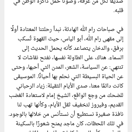
صديقًا لكل من عرفه، وصوتًا حمل ذاكرة الوطن في
قلبه.
في صباحات رام الله الهادئة، نبدأ رحلتنا المعتادة أولًا
إلى مقهى رام الله، أبو الياس، حيث القهوة تُسكب
برفق، والدخان يتصاعد كأنه يحمل الحديث إلى
السماء. هناك، على الطاولة نفسها، نفتح نقاشات لا
تنتهي: عن السياسة، الشعر، المدن التي أحبها، وحتى
عن الحياة البسيطة التي نحلم بها أحيانًا. الموسيقى
كانت دائمًا معنا، صدى الأيام الثقيلة: زياد الرحباني
للضحك من وجع الواقع، الشيخ إمام لاستعادة الغضب
القديم، وفيروز لتخفيف ثقل الأيام، وكأنها تهب لنا
نافذة صغيرة نستطيع أن نستأنس من خلالها بالوجود.
في تلك اللحظات، كان ماجد يمنح شعورًا بالسكينة