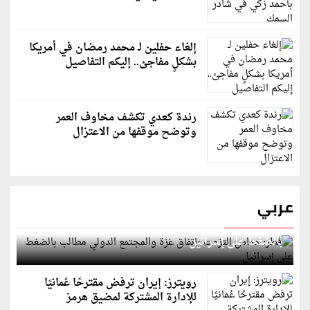
إلغاء حفلين لـ محمد رمضان في أمريكا
بشكلٍ مفاجئ.. إليكم التفاصيل
رندة كعدي تكشف مخاوف العمر
وتوضح موقفها من الاعتزال
عربي
قطر: حماس التزمت باتفاق غزة والمجتمع الدولي مطالب
بالضغط على إسرائيل
رويترز: إيران ترفض مقترحًا عُمانيًا
للإدارة المشتركة لمضيق هرمز