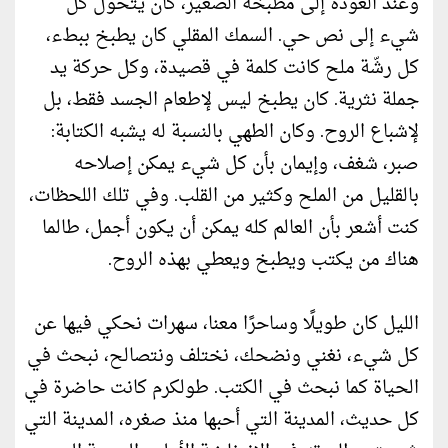
وعند العودة إلى مطبخه الصغير، كان يتحول كل
شيء إلى نص حي. السمك المقلي كان يطبخ ببطء،
كل رشّة ملح كانت كلمة في قصيدة، وكل حركة يد
جملة نثرية. كان يطبخ ليس لإطعام الجسد فقط، بل
لإشباع الروح. وكان الطهي بالنسبة له يشبه الكتابة:
صبر، شغف، وإيمان بأن كل شيء يمكن إصلاحه
بالقليل من الملح وكثير من القلب. وفي تلك اللحظات،
كنت أشعر بأن العالم كله يمكن أن يكون أجمل، طالما
هناك من يكتب ويطبخ ويعطي بهذه الروح.
الليل كان طويلًا وساحرًا معنا، سهرات نحكي فيها عن
كل شيء، نغني ونضحك، نختلف ونتصالح، نبحث في
الحياة كما نبحث في الكتب. طولكرم كانت حاضرة في
كل حديث، المدينة التي أحبها منذ صغره، المدينة التي