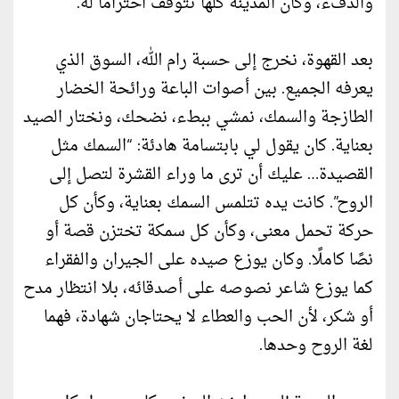
والدفء، وكأن المدينة كلها تتوقف احترامًا له.
بعد القهوة، نخرج إلى حسبة رام الله، السوق الذي
يعرفه الجميع. بين أصوات الباعة ورائحة الخضار
الطازجة والسمك، نمشي ببطء، نضحك، ونختار الصيد
بعناية. كان يقول لي بابتسامة هادئة: “السمك مثل
القصيدة… عليك أن ترى ما وراء القشرة لتصل إلى
الروح”. كانت يده تتلمس السمك بعناية، وكأن كل
حركة تحمل معنى، وكأن كل سمكة تختزن قصة أو
نصًا كاملًا. وكان يوزع صيده على الجيران والفقراء
كما يوزع شاعر نصوصه على أصدقائه، بلا انتظار مدح
أو شكر، لأن الحب والعطاء لا يحتاجان شهادة، فهما
لغة الروح وحدها.