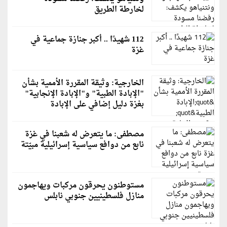
لخارطة الطريق
112 شهيدًا .. أكبر جنازة جماعية في
غزة
الخارجية: وثيقة المقررة الأممية بشأن
"الإبادة الطبية" و"الإبادة الإنجابية"
بغزة دليل إضافي على الإبادة
مصطفى: ما يتعرض له شعبنا في غزة
نابع من دوافع سياسية إسرائيلية مبيّتة
مستوطنون يحرقون مركبات ويهاجمون
منازل فلسطينيين جنوبي نابلس