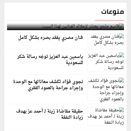
منوعات
قاسم ملحو يعتذر لزملائه الفنانين لهذا السبب
فنان مصري يفقد بصره بشكل كامل
ياسمين عبد العزيز توجّه رسالة شكر
للسعودية
نجوى فؤاد تكشف معاناتها مع الوحدة
وإجراء جراحة بالعمود الفقري
حقيقة مقاضاة زينة لـ أحمد عز بهدف
زيادة النفقة