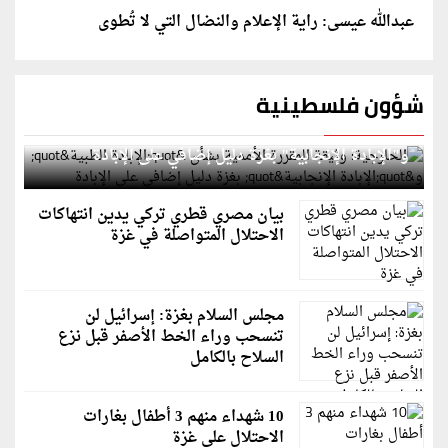
عبدالله عيسى: راية الإعلام والنضال التي لا تُطوى
شؤون فلسطينية
الخارجية: وثيقة المقررة الأممية بشأن "الإبادة الطبية"
و"الإبادة الإنجابية" بغزة دليل إضافي على الإبادة
بيان مصري قطري تركي يدين انتهاكات
الاحتلال المتواصلة في غزة
مجلس السلام بغزة: إسرائيل لن
تنسحب وراء الخط الأصفر قبل نزع
السلاح بالكامل
10 شهداء منهم 3 أطفال بغارات
الاحتلال على غزة