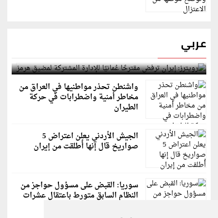
عربي
رويترز: إيران ترفض مقترحًا عُمانيًا للإدارة المشتركة
لمضيق هرمز
واشنطن تحذر مواطنيها في العراق من
مخاطر أمنية واضطرابات في حركة
الطيران
الجيش الأردني يعلن اعتراض 5
صواريخ قال إنها أُطلقت من إيران
سوريا: القبض على مسؤول حواجز من
النظام السابق متورط باعتقال عشرات
الشبان