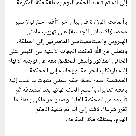
إلى أنه تم تنفيذ الحكم اليوم بمنطقة مكة المكرمة.
وأضافت الوزارة في بيان آخر: "أقدم حق نواز سير
محمد (باكستاني الجنسية) على تهريب مادتي
الهيروين والميثامفيتامين المخدرتين إلى المملكة،
وبفضل من الله تمكنت الجهات الأمنية من القبض على
الجاني المذكور وأسفر التحقيق معه عن توجيه الاتهام
إليه بارتكاب الجريمة، وبإحالته إلى المحكمة
المختصة؛ صدر بحقه حكم يقضي بثبوت ما نُسب إليه
وقتله تعزيرا، وأصبح الحكم نهائيا بعد استئنافه ثم
تأييده من المحكمة العليا، وصدر أمر ملكي بإنفاذ ما
تقرر شرعا"، لافتة إلى أنه تم تنفيذ الحكم
اليوم، بمنطقة مكة المكرمة.