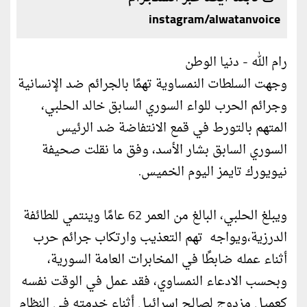
instagram/alwatanvoice
رام الله - دنيا الوطن
وجهت السلطات النمساوية تهمًا بالجرائم ضد الإنسانية
وجرائم الحرب للواء السوري السابق خالد الحلبي،
المتهم بالتورط في قمع الانتفاضة ضد الرئيس
السوري السابق بشار الأسد، وفق ما نقلت صحيفة
نيويورك تايمز اليوم الخميس.
ويبلغ الحلبي، البالغ من العمر 62 عامًا وينتمي للطائفة
الدرزية،ويواجه تهم التعذيب وارتكاب جرائم حرب
أثناء عمله ضابطًا في المخابرات العامة السورية،
وبحسب الادعاء النمساوي، فقد عمل في الوقت نفسه
كعميل مزدوج لصالح إسرائيل أثناء خدمته في النظام