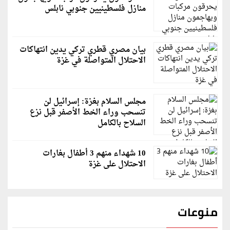
منازل فلسطينيين جنوبي نابلس
بيان مصري قطري تركي يدين انتهاكات
الاحتلال المتواصلة في غزة
مجلس السلام بغزة: إسرائيل لن
تنسحب وراء الخط الأصفر قبل نزع
السلاح بالكامل
10 شهداء منهم 3 أطفال بغارات
الاحتلال على غزة
منوعات
قاسم ملحو يعتذر لزملائه الفنانين لهذا السبب