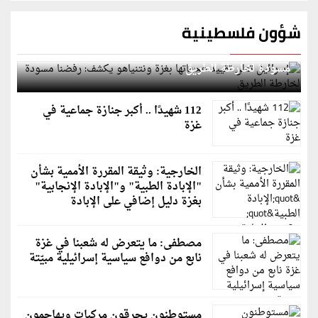
شؤون فلسطينية
إسرائيل تعلن تقييد هجماتها بغزة ونتنياهو يكشف: رفضنا
مسودة لخارطة الطريق
112 شهيدًا .. أكبر جنازة جماعية في
غزة
الخارجية: وثيقة المقررة الأممية بشأن
"الإبادة الطبية" و"الإبادة الإنجابية"
بغزة دليل إضافي على الإبادة
مصطفى: ما يتعرض له شعبنا في غزة
نابع من دوافع سياسية إسرائيلية مبيّتة
مستوطنون يحرقون مركبات ويهاجمون