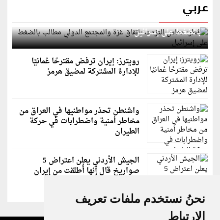
عربي
قطر: حماس التزمت باتفاق غزة والمجتمع الدولي مطالب
بالضغط على إسرائيل
رويترز: إيران ترفض مقترحًا عُمانيًا
للإدارة المشتركة لمضيق هرمز
واشنطن تحذر مواطنيها في العراق من
مخاطر أمنية واضطرابات في حركة
الطيران
الجيش الأردني يعلن اعتراض 5
صواريخ قال إنها أُطلقت من إيران
نحنُ نستخدم ملفات تعريف
الارتباط