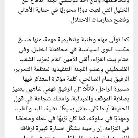
ومحافظتها، وكان أحد مؤسسي لجنة الدفاع عن
الخليل التي لعبت دورًا محوريًا في حماية الأهالي
وفضح ممارسات الاحتلال.
كما تولّى مهام وطنية وتنظيمية مهمة، منها منسق
مكتب القوى السياسية في محافظة الخليل. وفي
ختام بيت العزاء، ألقى الأمين العام لحزب الشعب
الفلسطيني وعضو اللجنة التنفيذية لمنظمة التحرير،
الرفيق بسام الصالحي، كلمة مؤثرة استذكر فيها
مسيرة الراحل، قائلًا: "إن الرفيق فهمي شاهين يتميز
بصلابة الموقف والمبدئية، وامتلك شجاعة في قول
الحقيقة أينما كان، عاش بسيطًا، نظيف اليد والقلب،
ومهذبًا في سلوكه، كما كان نزيهًا في عمله ومخلصًا
في التزامه. إن رحيله يشكّل خسارة كبيرة لرفاقه