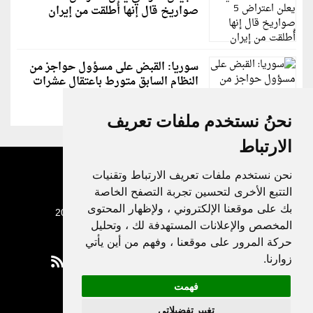
صواريخ قال إنها أُطلقت من إيران
سوريا: القبض على مسؤول حواجز من
النظام السابق متورط باعتقال عشرات
الشبان
نحنُ نستخدم ملفات تعريف
الارتباط
نحن نستخدم ملفات تعريف الارتباط وتقنيات
التتبع الأخرى لتحسين تجربة التصفح الخاصة
بك على موقعنا الإلكتروني ، ولإظهار المحتوى
جميع الحقوق محفوظة لدنيا الوطن © 2003 - 2022
المخصص والإعلانات المستهدفة لك ، وتحليل
حركة المرور على موقعنا ، وفهم من أين يأتي
زوارنا.
فهمت
Privacy Policy
تغيير تفضيلاتي