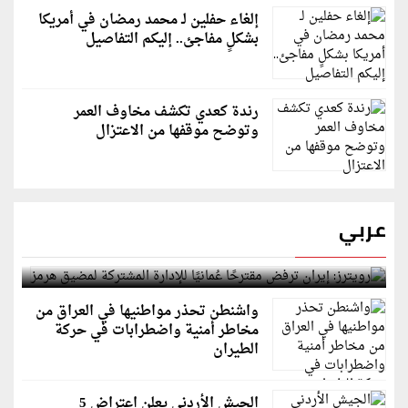
إلغاء حفلين لـ محمد رمضان في أمريكا
بشكلٍ مفاجئ.. إليكم التفاصيل
رندة كعدي تكشف مخاوف العمر
وتوضح موقفها من الاعتزال
عربي
رويترز: إيران ترفض مقترحًا عُمانيًا للإدارة المشتركة
لمضيق هرمز
واشنطن تحذر مواطنيها في العراق من
مخاطر أمنية واضطرابات في حركة
الطيران
الجيش الأردني يعلن اعتراض 5