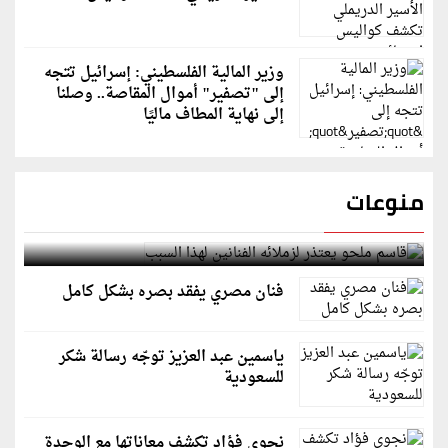
وزير المالية الفلسطيني: إسرائيل تتجه
إلى "تصفير" أموال المقاصة.. وصلنا
إلى نهاية المطاف ماليًا
منوعات
قاسم ملحو يعتذر لزملائه الفنانين لهذا السبب
فنان مصري يفقد بصره بشكل كامل
ياسمين عبد العزيز توجّه رسالة شكر
للسعودية
نجوى فؤاد تكشف معاناتها مع الوحدة