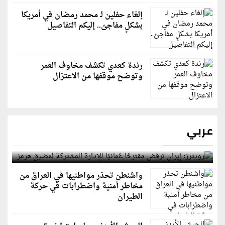
إلغاء حفلين لـ محمد رمضان في أمريكا
بشكلٍ مفاجئ.. إليكم التفاصيل
رندة كعدي تكشف مخاوف العمر
وتوضح موقفها من الاعتزال
عربي
رويترز: إيران ترفض مقترحًا عُمانيًا للإدارة المشتركة
لمضيق هرمز
واشنطن تحذر مواطنيها في العراق من
مخاطر أمنية واضطرابات في حركة
الطيران