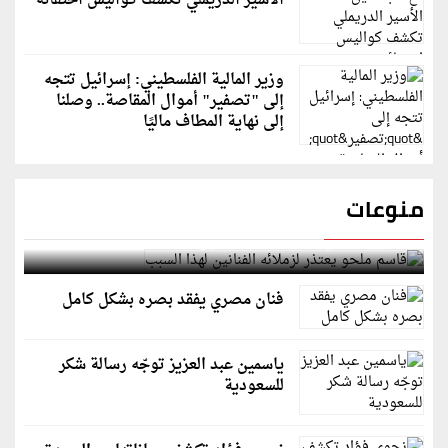
الأسير الدريملي تكشف كواليس اختفائه
وزير المالية الفلسطيني: إسرائيل تتجه
إلى "تصفير" أموال المقاصة.. وصلنا
إلى نهاية المطاف ماليًا
منوعات
قاسم ملحو يعتذر لزملائه الفنانين لهذا السبب
فنان مصري يفقد بصره بشكل كامل
ياسمين عبد العزيز توجّه رسالة شكر
للسعودية