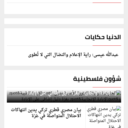
الدنيا حكايات
عبدالله عيسى: راية الإعلام والنضال التي لا تُطوى
شؤون فلسطينية
الخارجية: وثيقة المقررة الأممية بشأن "الإبادة الطبية"
و"الإبادة الإنجابية" بغزة دليل إضافي على الإبادة
بيان مصري قطري تركي يدين انتهاكات
الاحتلال المتواصلة في غزة