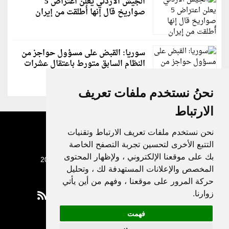
الجيش الأردني يعلن اعتراض 5
صواريخ قال إنها أُطلقت من إيران
سوريا: القبض على مسؤول حواجز من
النظام السابق متورط باعتقال عشرات
الشبان
نحنُ نستخدم ملفات تعريف
الارتباط
نحن نستخدم ملفات تعريف الارتباط وتقنيات
التتبع الأخرى لتحسين تجربة التصفح الخاصة
بك على موقعنا الإلكتروني ، ولإظهار المحتوى
جميع الحقوق محفوظة لدنيا الوطن © 2003 - 2022
المخصص والإعلانات المستهدفة لك ، وتحليل
حركة المرور على موقعنا ، وفهم من أين يأتي
زوارنا.
فهمت
Privacy Policy