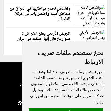
واشنطن تحذر مواطنيها في العراق من
مخاطر أمنية واضطرابات في حركة
الطيران
الجيش الأردني يعلن اعتراض 5
صواريخ قال إنها أُطلقت من إيران
نحنُ نستخدم ملفات تعريف
الارتباط
نحن نستخدم ملفات تعريف الارتباط وتقنيات
التتبع الأخرى لتحسين تجربة التصفح الخاصة
بك على موقعنا الإلكتروني ، ولإظهار المحتوى
جميع الحقوق محفوظة لدنيا الوطن © 2003 - 2022
المخصص والإعلانات المستهدفة لك ، وتحليل
حركة المرور على موقعنا ، وفهم من أين يأتي
زوارنا.