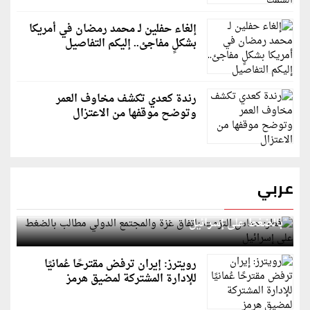
إلغاء حفلين لـ محمد رمضان في أمريكا
بشكلٍ مفاجئ.. إليكم التفاصيل
رندة كعدي تكشف مخاوف العمر
وتوضح موقفها من الاعتزال
عربي
قطر: حماس التزمت باتفاق غزة والمجتمع الدولي مطالب
بالضغط على إسرائيل
رويترز: إيران ترفض مقترحًا عُمانيًا
للإدارة المشتركة لمضيق هرمز