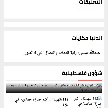
التعليقات
الدنيا حكايات
عبدالله عيسى: راية الإعلام والنضال التي لا تُطوى
شؤون فلسطينية
إسرائيل تعلن تقييد هجماتها بغزة ونتنياهو يكشف: رفضنا
مسودة لخارطة الطريق
112 شهيدًا .. أكبر جنازة جماعية في
غزة