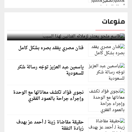
منوعات
قاسم ملحو يعتذر لزملائه الفنانين لهذا السبب
فنان مصري يفقد بصره بشكل كامل
ياسمين عبد العزيز توجّه رسالة شكر
للسعودية
نجوى فؤاد تكشف معاناتها مع الوحدة
وإجراء جراحة بالعمود الفقري
حقيقة مقاضاة زينة لـ أحمد عز بهدف
زيادة النفقة