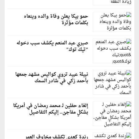
حمو بيكا يعلن وفاة والده وينعاه
بكلمات مؤثرة
صبري عبد المنعم يكشف سبب دخوله
"تيك توك"
نبيلة عبيد تروي كواليس مشهد جمعها
بأحمد زكي في شادر السمك
إلغاء حفلين لـ محمد رمضان في أمريكا
بشكلٍ مفاجئ.. إليكم التفاصيل
رندة كعدي تكشف مخاوف العمر