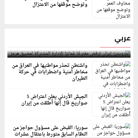
وتوضح موقفها من الاعتزال
عربي
رويترز: إيران ترفض مقترحًا عُمانيًا للإدارة المشتركة
لمضيق هرمز
واشنطن تحذر مواطنيها في العراق من
مخاطر أمنية واضطرابات في حركة
الطيران
الجيش الأردني يعلن اعتراض 5
صواريخ قال إنها أُطلقت من إيران
سوريا: القبض على مسؤول حواجز من
النظام السابق متورط باعتقال عشرات