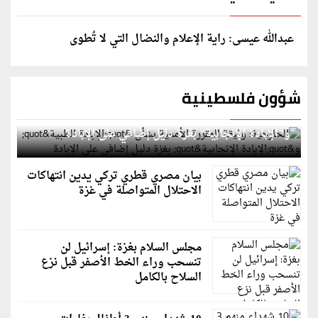
عبدالله عيسى: راية الإعلام والنضال التي لا تُطوى
شؤون فلسطينية
الخارجية: وثيقة المقررة الأممية بشأن "الإبادة الطبية"
و"الإبادة الإنجابية" بغزة دليل إضافي على الإبادة
بيان مصري قطري تركي يدين انتهاكات
الاحتلال المتواصلة في غزة
مجلس السلام بغزة: إسرائيل لن
تنسحب وراء الخط الأصفر قبل نزع
السلاح بالكامل