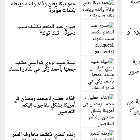
خصية
حمو بيكا يعلن وفاة والده وينعاه
بكلمات مؤثرة
صبري عبد المنعم يكشف سبب
 القهوة أو
دخوله "تيك توك"
دية
نبيلة عبيد تروي كواليس مشهد
جمعها بأحمد زكي في شادر السمك
استخدام صور
إلغاء حفلين لـ محمد رمضان في
ة من
أمريكا بشكلٍ مفاجئ.. إليكم
ياً؟
التفاصيل
رندة كعدي تكشف مخاوف العمر