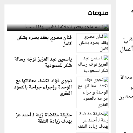
ه
منوعات
قاسم ملحو يعتذر لزملائه الفنانين لهذا السبب
فنان مصري يفقد بصره بشكل
ل فني".
كامل
أعمال
ياسمين عبد العزيز توجّه رسالة
شكر للسعودية
ممثلة
نجوى فؤاد تكشف معاناتها مع
ر
الوحدة وإجراء جراحة بالعمود
الفقري
بنى ممثلين
حقيقة مقاضاة زينة لـ أحمد عز
بهدف زيادة النفقة