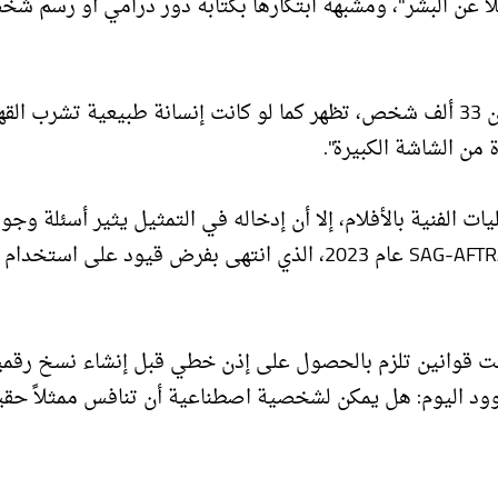
يلاً عن البشر"، ومشبهة ابتكارها بكتابة دور درامي أو رسم ش
تيلي، التي تمتلك حساباً على إنستغرام يتابعها فيه أكثر من 33 ألف شخص، تظهر كما لو كانت إنسانة طبيعية تشرب
من الشاشة الكبيرة".
 الفنية بالأفلام، إلا أن إدخاله في التمثيل يثير أسئلة وجو
حول مستقبل الفن، خاصة بعد الإضراب التاريخي لنقابة SAG-AFTRA عام 2023، الذي انتهى بفرض قيود على 
رضت قوانين تلزم بالحصول على إذن خطي قبل إنشاء نسخ رقمي
ود اليوم: هل يمكن لشخصية اصطناعية أن تنافس ممثلاً حقيق