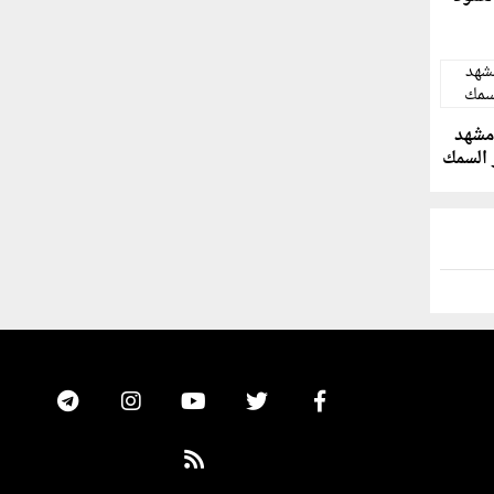
 مشهد
 السمك