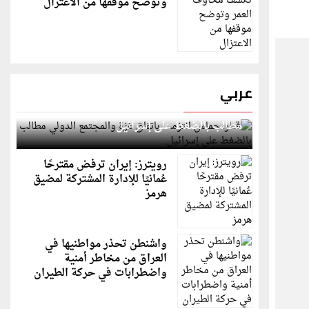
وتوضح موقفها من الاعتزال
عربي
قطر: حماس التزمت باتفاق غزة والمجتمع الدولي
مطالب بالضغط على إسرائيل
رويترز: إيران ترفض مقترحًا
عُمانيًا للإدارة المشتركة لمضيق
هرمز
واشنطن تحذر مواطنيها في
العراق من مخاطر أمنية
واضطرابات في حركة الطيران