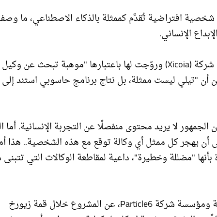
 شخصية افتراضية تُقدَّم كممثلة بالذكاء الاصطناعي، ما وصف
إبداع الإنساني.
، طوّرتها شركة (Xicoia) وروّجت لها باعتبارها "موهبة تبحث عن وكي
دين أن "تيلي ليست ممثلة، بل نتاج برنامج حاسوبي استند إلى 
ن الجمهور لا يريد محتوى منفصلًا عن التجربة الإنسانية. أما ال
نى أن يهجر كل ممثل أي وكالة توقع مع هذه الشخصية.. هذا أم
ا وصفت ناتاشا ليون (بطلة Russian Doll) الفكرة بأنها "مضللة وخطيرة"، داعية لمقاطعة الوكالات التي تت
في المقابل، دافعت إيلين فان دير فيلدن، المنتجة الهولندية ومؤسسة شركة Particle6، عن المشروع خلال قمة زيورخ