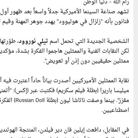
رام الله - دنيا الوطن
تشهد صناعة السينما الأميركية جدلاً واسعاً بعد ظهور أول
فنانون بأنه "زلزال في هوليوود" يهدد جوهر المهنة وقيم ال
الشخصية الجديدة التي تحمل اسم
تيلي نوروود
لكن النقابات الفنية والممثلين هاجموا الفكرة بشدة، مؤك
ممثلين حقيقيين دون إذن أو تعويض".
نقابة الممثلين الأميركيين أصدرت بياناً حاداً اعتبرت فيه أ
ميليسا باريرا (بطلة فيلم سكريم) فكتبت عبر (إكس): "أتم
مقزز". بينم
اصطناعيين.