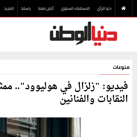
دنيا الرأي
الاستفتاء السنوي
أعلن معنا
راسلنا
المزيد
منوعات
فيديو: "زلزال في هوليوود".. م
النقابات والفنانين