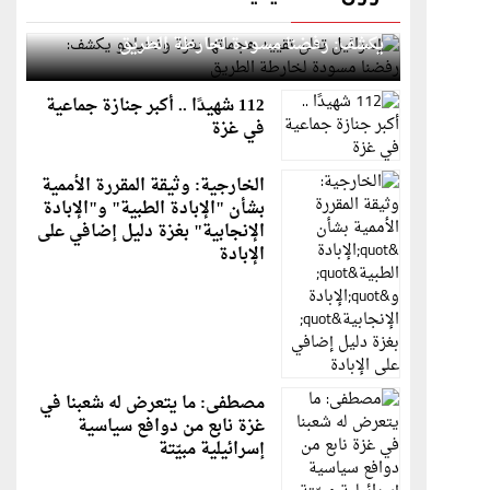
إسرائيل تعلن تقييد هجماتها بغزة ونتنياهو
يكشف: رفضنا مسودة لخارطة الطريق
112 شهيدًا .. أكبر جنازة جماعية
في غزة
الخارجية: وثيقة المقررة الأممية
بشأن "الإبادة الطبية" و"الإبادة
الإنجابية" بغزة دليل إضافي على
الإبادة
مصطفى: ما يتعرض له شعبنا في
غزة نابع من دوافع سياسية
إسرائيلية مبيّتة