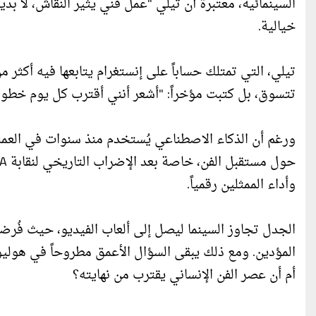
السينمائية، معتبرة أن تيلي "عمل فني يثير النقاش، لا بد
خيالية.
تتسوق، بل كتبت مؤخراً: "أشعر أنني أقترب كل يوم خطوة 
ورغم أن الذكاء الاصطناعي يُستخدم منذ سنوات في العمليات
وأداء الممثلين رقمياً.
الجدل تجاوز السينما ليصل إلى ألعاب الفيديو، حيث فُ
المؤدين. ومع ذلك يبقى السؤال الأعمق مطروحاً في هوليو
أم أن عصر الفن الإنساني يقترب من نهايته؟