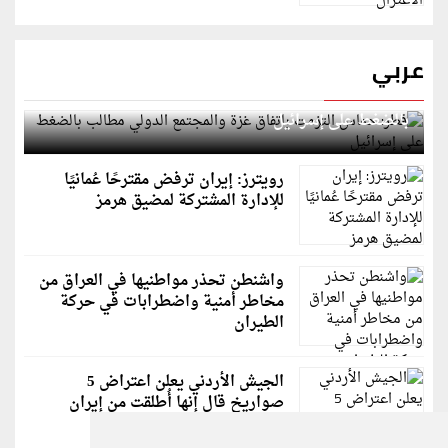
عربي
قطر: حماس التزمت باتفاق غزة والمجتمع الدولي مطالب
بالضغط على إسرائيل
رويترز: إيران ترفض مقترحًا عُمانيًا
للإدارة المشتركة لمضيق هرمز
واشنطن تحذر مواطنيها في العراق من
مخاطر أمنية واضطرابات في حركة
الطيران
الجيش الأردني يعلن اعتراض 5
صواريخ قال إنها أُطلقت من إيران