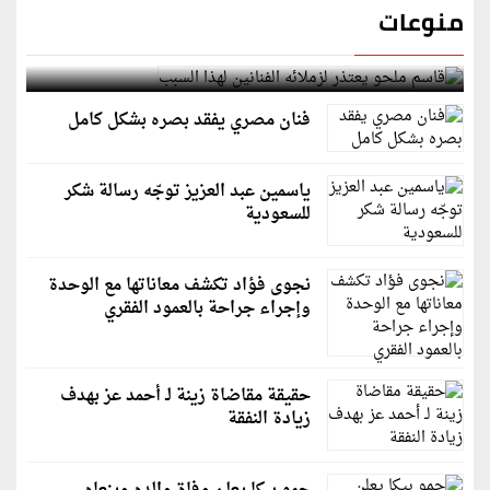
منوعات
قاسم ملحو يعتذر لزملائه الفنانين لهذا السبب
فنان مصري يفقد بصره بشكل كامل
ياسمين عبد العزيز توجّه رسالة شكر
للسعودية
نجوى فؤاد تكشف معاناتها مع الوحدة
وإجراء جراحة بالعمود الفقري
حقيقة مقاضاة زينة لـ أحمد عز بهدف
زيادة النفقة