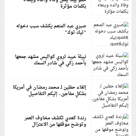
حمو بيكا يعلن وفاة والده وينعاه
بكلمات مؤثرة
صبري عبد المنعم يكشف سبب دخوله
"تيك توك"
نبيلة عبيد تروي كواليس مشهد جمعها
بأحمد زكي في شادر السمك
إلغاء حفلين لـ محمد رمضان في أمريكا
بشكلٍ مفاجئ.. إليكم التفاصيل
رندة كعدي تكشف مخاوف العمر
وتوضح موقفها من الاعتزال