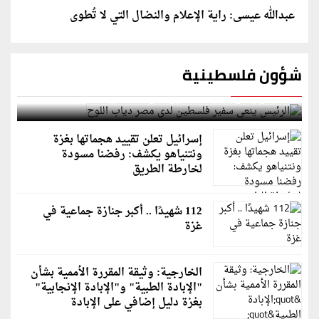
عبدالله عيسى: راية الإعلام والنضال التي لا تُطوى
شؤون فلسطينية
الرئيس ينعى سفير فلسطين لدى مصر دياب اللوح
إسرائيل تعلن تقييد هجماتها بغزة
ونتنياهو يكشف: رفضنا مسودة
لخارطة الطريق
112 شهيدًا .. أكبر جنازة جماعية في
غزة
الخارجية: وثيقة المقررة الأممية بشأن
"الإبادة الطبية" و"الإبادة الإنجابية"
بغزة دليل إضافي على الإبادة