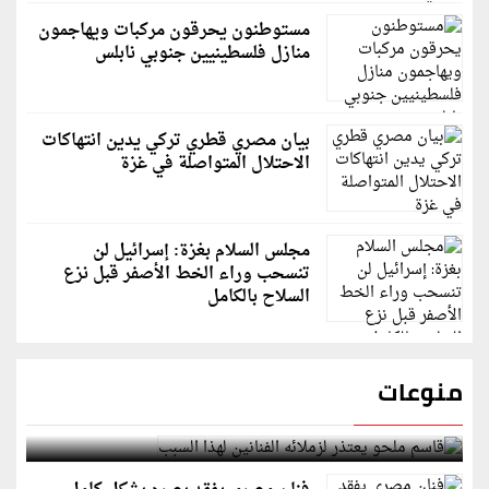
مستوطنون يحرقون مركبات ويهاجمون
منازل فلسطينيين جنوبي نابلس
بيان مصري قطري تركي يدين انتهاكات
الاحتلال المتواصلة في غزة
مجلس السلام بغزة: إسرائيل لن
تنسحب وراء الخط الأصفر قبل نزع
السلاح بالكامل
منوعات
قاسم ملحو يعتذر لزملائه الفنانين لهذا السبب