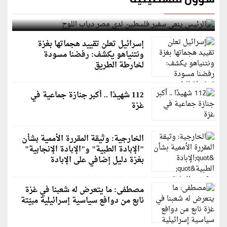
الرئيس ينعى سفير فلسطين لدى مصر دياب اللوح
إسرائيل تعلن تقييد هجماتها بغزة
ونتنياهو يكشف: رفضنا مسودة
لخارطة الطريق
112 شهيدًا .. أكبر جنازة جماعية في
غزة
الخارجية: وثيقة المقررة الأممية بشأن
"الإبادة الطبية" و"الإبادة الإنجابية"
بغزة دليل إضافي على الإبادة
مصطفى: ما يتعرض له شعبنا في غزة
نابع من دوافع سياسية إسرائيلية مبيّتة