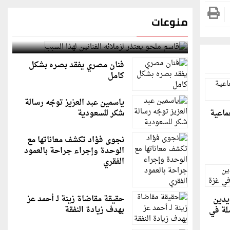
منوعات
قاسم ملحو يعتذر لزملائه الفنانين لهذا السبب
فنان مصري يفقد بصره بشكل
كامل
ياسمين عبد العزيز توجّه رسالة
جماعية
شكر للسعودية
نجوى فؤاد تكشف معاناتها مع
الوحدة وإجراء جراحة بالعمود
الفقري
حقيقة مقاضاة زينة لـ أحمد عز
يدين
بهدف زيادة النفقة
صلة في