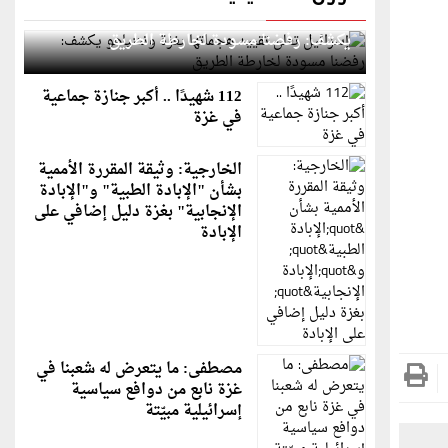
إسرائيل تعلن تقييد هجماتها بغزة ونتنياهو
يكشف: رفضنا مسودة لخارطة الطريق
112 شهيدًا .. أكبر جنازة جماعية
في غزة
الخارجية: وثيقة المقررة الأممية
بشأن "الإبادة الطبية" و"الإبادة
الإنجابية" بغزة دليل إضافي على
الإبادة
مصطفى: ما يتعرض له شعبنا في
غزة نابع من دوافع سياسية
إسرائيلية مبيّتة