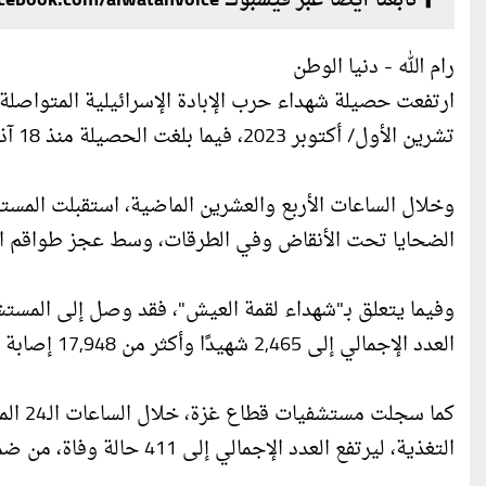
تابعنا أيضا عبر فيسبوك facebook.com/alwatanvoice
رام الله - دنيا الوطن
تشرين الأول/ أكتوبر 2023، فيما بلغت الحصيلة منذ 18 آذار/ مارس 2025 حتى اليوم 12,170 شهيدًا و51,818 إصابة.
الضحايا تحت الأنقاض وفي الطرقات، وسط عجز طواقم الإ
العدد الإجمالي إلى 2,465 شهيدًا وأكثر من 17,948 إصابة جراء استهداف الطوابير ومناطق توزيع المساعدات.
كما س
التغذية، ليرتفع العدد الإجمالي إلى 411 حالة وفاة، من ضمنها 142 طفلًا.