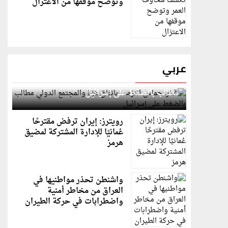
وتوضح موقفها من الاعتزال
عربي
قطر: حماس التزمت باتفاق غزة والمجتمع الدولي
مطالب بالضغط على إسرائيل
رويترز: إيران ترفض مقترحًا
عُمانيًا للإدارة المشتركة لمضيق
هرمز
واشنطن تحذر مواطنيها في
العراق من مخاطر أمنية
واضطرابات في حركة الطيران