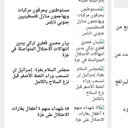
مستوطنون يحرقون مركبات
ويهاجمون منازل فلسطينيين
جنوبي نابلس
ى 64,718 والإصابات إلى 163,859 منذ السابع من
بيان مصري قطري تركي يدين
انتهاكات الاحتلال المتواصلة في
 يزال فيه عدد من
غزة
مجلس السلام بغزة: إسرائيل لن
تنسحب وراء الخط الأصفر قبل
ساعات الـ24 الماضية تسعة شهداء و87 إصابة، ليرتفع
نزع السلاح بالكامل
سوء
10 شهداء منهم 3 أطفال بغارات
الاحتلال على غزة