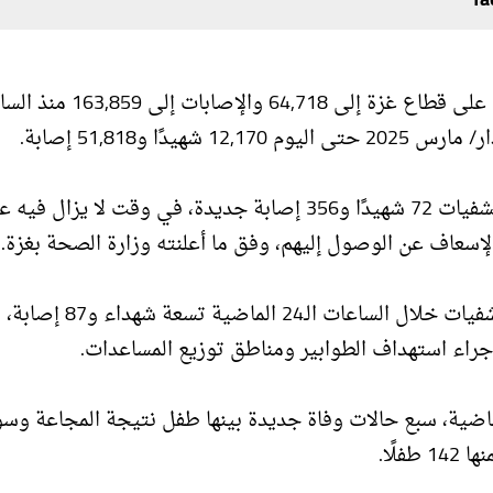
ارتفعت حصيلة شهداء حرب الإبادة الإسرائيلية المتواصلة على قطاع غزة إل
وخلال الساعات الأربع والعشرين الماضية، استقبلت المستشفيات 72 شهيدًا و356 إصابة جديدة، في وقت لا
سعاف عن الوصول إليهم، وفق ما أعلنته وزارة الصحة بغزة.
وفيما يتعلق بـ"شهداء لقمة العيش"، فقد وصل إلى المستشفيات خلال ال
جلت مستشفيات قطاع غزة، خلال الساعات الـ24 الماضية، سبع حالات وفاة جديدة بينها طفل نتيجة المجاعة و