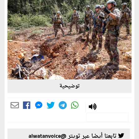
توضيحية
تابعنا أيضا عبر تويتر @alwatanvoice