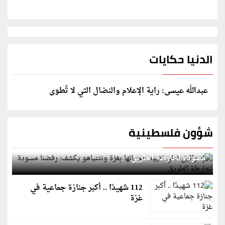
الدنيا حكايات
عبدالله عيسى: راية الإعلام والنضال التي لا تُطوى
شؤون فلسطينية
إسرائيل تعلن تقييد هجماتها بغزة ونتنياهو يكشف: رفضنا
مسودة لخارطة الطريق
112 شهيدًا .. أكبر جنازة جماعية في
غزة