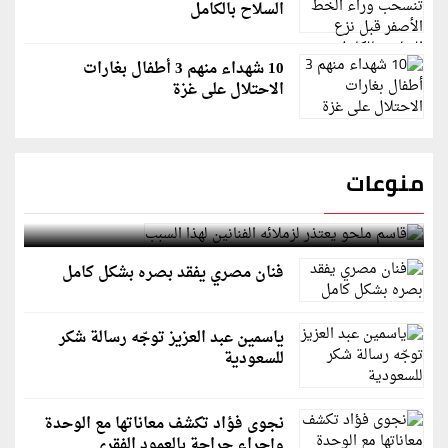
السلاح بالكامل
10 شهداء منهم 3 أطفال بغارات
الاحتلال على غزة
منوعات
قاسم ملحو يعتذر لزملائه الفنانين لهذا السبب
فنان مصري يفقد بصره بشكل كامل
ياسمين عبد العزيز توجّه رسالة شكر
للسعودية
نجوى فؤاد تكشف معاناتها مع الوحدة
وإجراء جراحة بالعمود الفقري