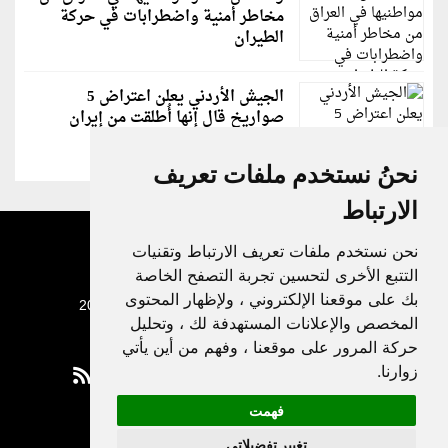
مخاطر أمنية واضطرابات في حركة
الطيران
الجيش الأردني يعلن اعتراض 5
صواريخ قال إنها أُطلقت من إيران
نحنُ نستخدم ملفات تعريف
الارتباط
نحن نستخدم ملفات تعريف الارتباط وتقنيات
التتبع الأخرى لتحسين تجربة التصفح الخاصة
بك على موقعنا الإلكتروني ، ولإظهار المحتوى
جميع الحقوق محفوظة لدنيا الوطن © 2003 - 2022
المخصص والإعلانات المستهدفة لك ، وتحليل
حركة المرور على موقعنا ، وفهم من أين يأتي
زوارنا.
فهمت
Privacy Policy
تغيير تفضيلاتي