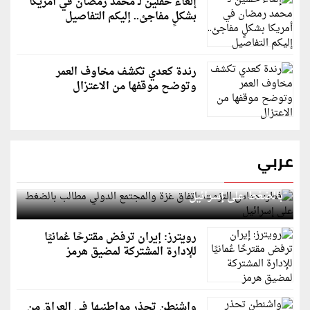
إلغاء حفلين لـ محمد رمضان في أمريكا
بشكلٍ مفاجئ.. إليكم التفاصيل
رندة كعدي تكشف مخاوف العمر
وتوضح موقفها من الاعتزال
عربي
قطر: حماس التزمت باتفاق غزة والمجتمع الدولي مطالب
بالضغط على إسرائيل
رويترز: إيران ترفض مقترحًا عُمانيًا
للإدارة المشتركة لمضيق هرمز
واشنطن تحذر مواطنيها في العراق من