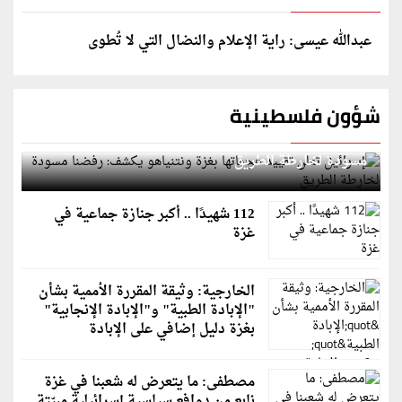
عبدالله عيسى: راية الإعلام والنضال التي لا تُطوى
شؤون فلسطينية
إسرائيل تعلن تقييد هجماتها بغزة ونتنياهو يكشف: رفضنا
مسودة لخارطة الطريق
112 شهيدًا .. أكبر جنازة جماعية في
غزة
الخارجية: وثيقة المقررة الأممية بشأن
"الإبادة الطبية" و"الإبادة الإنجابية"
بغزة دليل إضافي على الإبادة
مصطفى: ما يتعرض له شعبنا في غزة
نابع من دوافع سياسية إسرائيلية مبيّتة