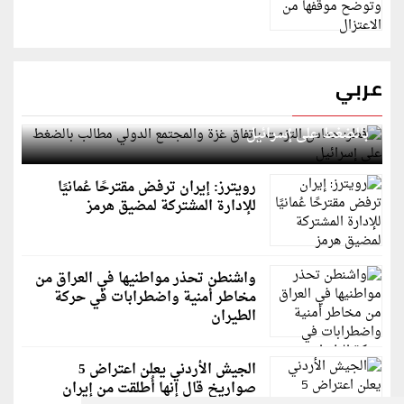
عربي
قطر: حماس التزمت باتفاق غزة والمجتمع الدولي مطالب
بالضغط على إسرائيل
رويترز: إيران ترفض مقترحًا عُمانيًا
للإدارة المشتركة لمضيق هرمز
واشنطن تحذر مواطنيها في العراق من
مخاطر أمنية واضطرابات في حركة
الطيران
الجيش الأردني يعلن اعتراض 5
صواريخ قال إنها أُطلقت من إيران