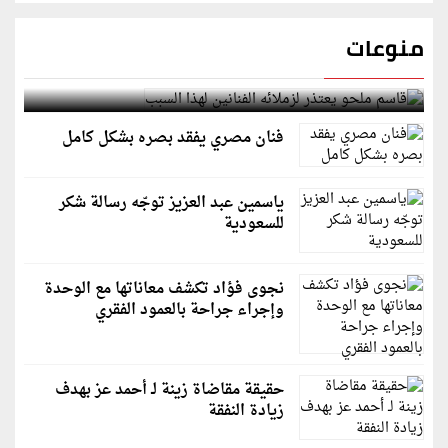
منوعات
قاسم ملحو يعتذر لزملائه الفنانين لهذا السبب
فنان مصري يفقد بصره بشكل كامل
ياسمين عبد العزيز توجّه رسالة شكر
للسعودية
نجوى فؤاد تكشف معاناتها مع الوحدة
وإجراء جراحة بالعمود الفقري
حقيقة مقاضاة زينة لـ أحمد عز بهدف
زيادة النفقة