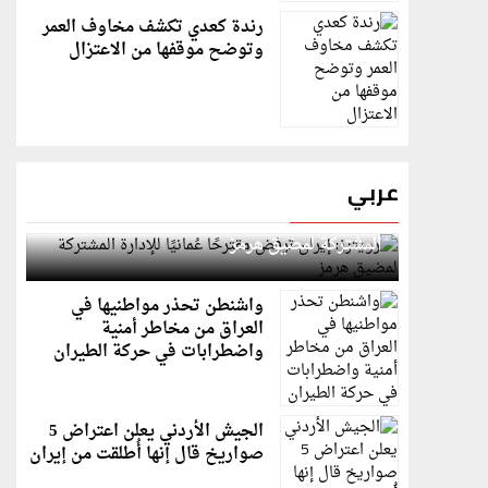
رندة كعدي تكشف مخاوف العمر
وتوضح موقفها من الاعتزال
عربي
رويترز: إيران ترفض مقترحًا عُمانيًا للإدارة
المشتركة لمضيق هرمز
واشنطن تحذر مواطنيها في
العراق من مخاطر أمنية
واضطرابات في حركة الطيران
الجيش الأردني يعلن اعتراض 5
صواريخ قال إنها أُطلقت من إيران