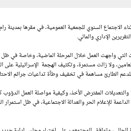
 الاجتماع السنوي للجمعية العمومية، في مقرها بمدينة رام ا
لات التي واجهت العمل خلال المرحلة الماضية، وخاصة في ظل
العامين، ولا زالت مستمرة، وتكثيف الهجمة الإسرائيلية على ا
دعم الطارئ مساهمة في تخفيف وطأة تداعيات جرائم الاحتل
 والتعديلات المفترض الأخذ، وكيفية مواصلة العمل الدؤوب 
لداعمة للإعلام الحر والعدالة الاجتماعية، في ظل استمرار ال
دارة الحالي، وتوافق المجتمعون على اختيار مجلس ادارة جديد