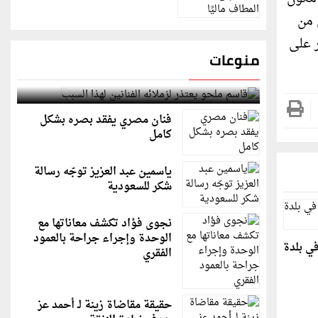
 من
 على
منوعات
قاسم ملحو يعتذر لزملائه الفنانين لهذا السبب
فنان مصري يفقد بصره بشكل
كامل
ياسمين عبد العزيز توجّه رسالة
شكر للسعودية
نجوى فؤاد تكشف معاناتها مع
الوحدة وإجراء جراحة بالعمود
ي بلدة
الفقري
حقيقة مقاضاة زينة لـ أحمد عز