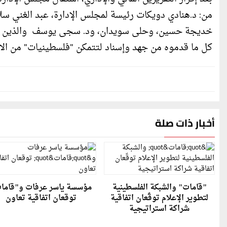
من: د.هنادي دويكات رئيسة لمجلس الإدارة، عبد الغني سلا
خديجة حسين، وحلى سويدان، ود. سجى يوسف والذين بدو
كل ما قدموه من جهد وإسناد لتتمكن "فلسطينيات" من الا
أخبار ذات صلة
"قامات" والشبكة الفلسطينية
مؤسسة ياسر عرفات و"قاما
لتطوير الإعلام توقّعان اتفاقية
توقعان اتفاقية تعاون
شراكة استراتيجية