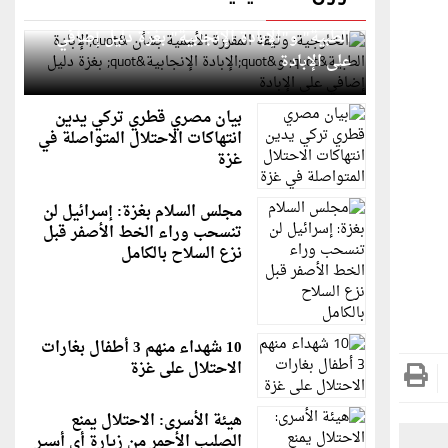
الخارجية: وثيقة المقررة الأممية بشأن "الإبادة
الطبية" و"الإبادة الإنجابية" بغزة دليل إضافي
على الإبادة
بيان مصري قطري تركي يدين
انتهاكات الاحتلال المتواصلة في
غزة
مجلس السلام بغزة: إسرائيل لن
تنسحب وراء الخط الأصفر قبل
نزع السلاح بالكامل
10 شهداء منهم 3 أطفال بغارات
الاحتلال على غزة
هيئة الأسرى: الاحتلال يمنع
الصليب الأحمر من زيارة أي أسير