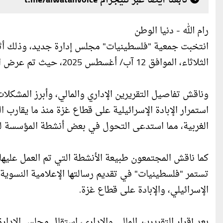
تابعنا أيضا عبر تليجرام t.me/alwatanvoice
رام الله - دنيا الوطن
انتخبت جمعية "فلسطينيات" مجلس إدارة جديد، وذلك أثناء
الثلاثاء، الموافق 12 آب/ أغسطس 2025، حيث تم عرض التقريرين الإداري والمالي.
وناقش تفاصيل التقريرين الإداري والمالي، وأبرز المشك
استمرار الإبادة الإسرائيلية على قطاع غزة منذ ما يقارب 
الغربية، مما استدعى التحول في بعض أنشطة المؤسسة لل
كما ناقش المجتمعون طبيعة الأنشطة التي تم العمل عليها
تستمر "فلسطينيات" في تقديم رسالتها الإعلامية النسوية ا
الإسرائيلي، والإبادة على قطاع غزة.
بعد إقرار التقريرين المالي والإداري، استقال مجلس الإ