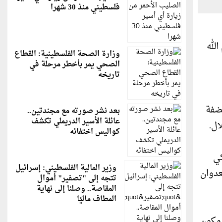
فلسطيني منذ 30 شهرا
لله
وزارة الصحة الفلسطينية: القطاع
الصحي يمر بأخطر مرحلة في
تاريخه
لضفة
بعد نشر صورته مع مجندتين..
عائلة الأسير الدريملي تكشف
ال.
كواليس اختفائه
كي
وزير المالية الفلسطيني: إسرائيل
عدوان
تتجه إلى "تصفير" أموال
المقاصة.. وصلنا إلى نهاية
المطاف ماليًا
 مكون