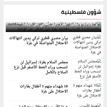
شؤون فلسطينية
الخارجية: وثيقة المقررة الأممية بشأن "الإبادة الطبية"
و"الإبادة الإنجابية" بغزة دليل إضافي على الإبادة
بيان مصري قطري تركي يدين انتهاكات
الاحتلال المتواصلة في غزة
مجلس السلام بغزة: إسرائيل لن
تنسحب وراء الخط الأصفر قبل نزع
السلاح بالكامل
10 شهداء منهم 3 أطفال بغارات
الاحتلال على غزة