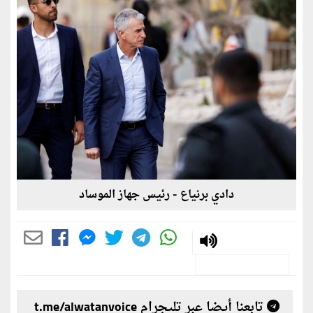
دادي برنياع - رئيس جهاز الموساد
تابعنا أيضا عبر تليجرام t.me/alwatanvoice