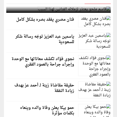
قاسم ملحو يعتذر لزملائه الفنانين لهذا السبب
فنان مصري يفقد بصره بشكل كامل
ياسمين عبد العزيز توجّه رسالة شكر
للسعودية
نجوى فؤاد تكشف معاناتها مع الوحدة
وإجراء جراحة بالعمود الفقري
حقيقة مقاضاة زينة لـ أحمد عز بهدف
زيادة النفقة
حمو بيكا يعلن وفاة والده وينعاه
بكلمات مؤثرة