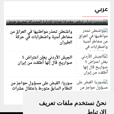
عربي
رويترز: إيران ترفض مقترحًا عُمانيًا للإدارة المشتركة
لمضيق هرمز
واشنطن تحذر مواطنيها في العراق من
مخاطر أمنية واضطرابات في حركة
الطيران
الجيش الأردني يعلن اعتراض 5
صواريخ قال إنها أُطلقت من إيران
سوريا: القبض على مسؤول حواجز من
النظام السابق متورط باعتقال عشرات
الشبان
نحنُ نستخدم ملفات تعريف
الارتباط