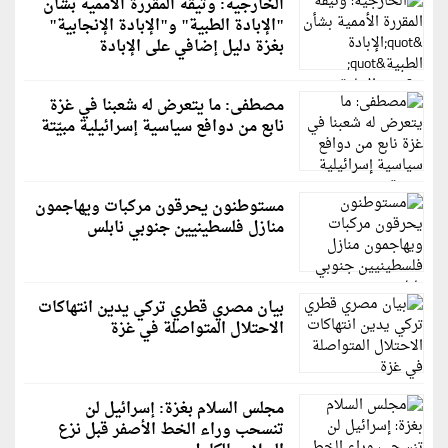
الخارجية: وثيقة المقررة الأممية بشأن
"الإبادة الطبية" و"الإبادة الإنجابية"
بغزة دليل إضافي على الإبادة
مصطفى: ما يتعرض له شعبنا في غزة
نابع من دوافع سياسية إسرائيلية مبيّتة
مستوطنون يحرقون مركبات ويهاجمون
منازل فلسطينيين جنوبي نابلس
بيان مصري قطري تركي يدين انتهاكات
الاحتلال المتواصلة في غزة
مجلس السلام بغزة: إسرائيل لن
تنسحب وراء الخط الأصفر قبل نزع