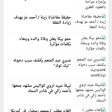
حقيقة مقاضاة زينة لـ أحمد عز بهدف
زيادة النفقة
حمو بيكا يعلن وفاة والده وينعاه
بكلمات مؤثرة
صبري عبد المنعم يكشف سبب دخوله
"تيك توك"
نبيلة عبيد تروي كواليس مشهد جمعها
بأحمد زكي في شادر السمك
إلغاء حفلين لـ محمد رمضان في أمريكا