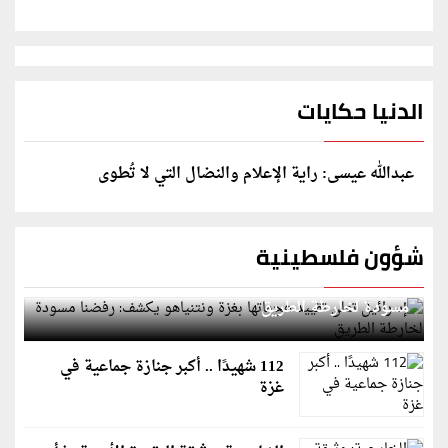
الدنيا حكايات
عبدالله عيسى: راية الإعلام والنضال التي لا تُطوى
شؤون فلسطينية
إسرائيل تعلن تقييد هجماتها بغزة ونتنياهو يكشف: رفضنا
مسودة لخارطة الطريق
112 شهيدًا .. أكبر جنازة جماعية في
غزة