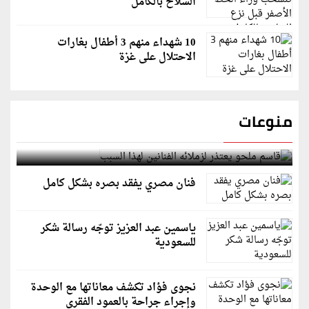
السلاح بالكامل
10 شهداء منهم 3 أطفال بغارات
الاحتلال على غزة
منوعات
قاسم ملحو يعتذر لزملائه الفنانين لهذا السبب
فنان مصري يفقد بصره بشكل كامل
ياسمين عبد العزيز توجّه رسالة شكر
للسعودية
نجوى فؤاد تكشف معاناتها مع الوحدة
وإجراء جراحة بالعمود الفقري