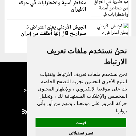
مخاطر أمنية واضطرابات في حركة
الطيران
الجيش الأردني يعلن اعتراض 5
صواريخ قال إنها أُطلقت من إيران
نحنُ نستخدم ملفات تعريف
الارتباط
نحن نستخدم ملفات تعريف الارتباط وتقنيات
التتبع الأخرى لتحسين تجربة التصفح الخاصة
بك على موقعنا الإلكتروني ، ولإظهار المحتوى
جميع الحقوق محفوظة لدنيا الوطن © 2003 - 2022
المخصص والإعلانات المستهدفة لك ، وتحليل
حركة المرور على موقعنا ، وفهم من أين يأتي
زوارنا.
فهمت
Privacy Policy
تغيير تفضيلاتي
|