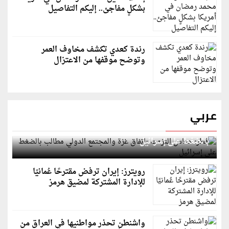
بشكلٍ مفاجئ.. إليكم التفاصيل
رندة كعدي تكشف مخاوف العمر
وتوضح موقفها من الاعتزال
عربي
قطر: حماس التزمت باتفاق غزة والمجتمع الدولي مطالب
بالضغط على إسرائيل
رويترز: إيران ترفض مقترحًا عُمانيًا
للإدارة المشتركة لمضيق هرمز
واشنطن تحذر مواطنيها في العراق من