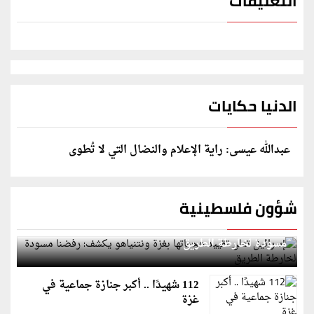
التعليقات
الدنيا حكايات
عبدالله عيسى: راية الإعلام والنضال التي لا تُطوى
شؤون فلسطينية
إسرائيل تعلن تقييد هجماتها بغزة ونتنياهو يكشف: رفضنا
مسودة لخارطة الطريق
112 شهيدًا .. أكبر جنازة جماعية في
غزة