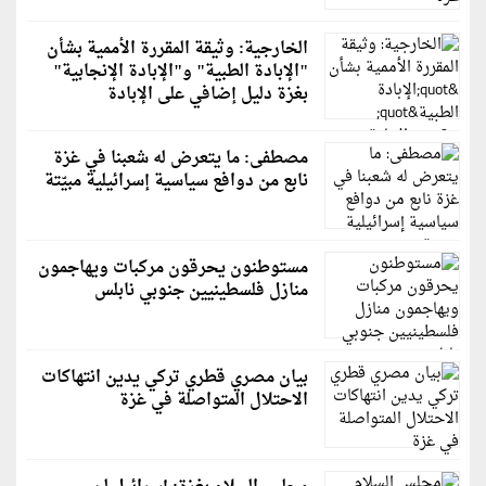
الخارجية: وثيقة المقررة الأممية بشأن
"الإبادة الطبية" و"الإبادة الإنجابية"
بغزة دليل إضافي على الإبادة
مصطفى: ما يتعرض له شعبنا في غزة
نابع من دوافع سياسية إسرائيلية مبيّتة
مستوطنون يحرقون مركبات ويهاجمون
منازل فلسطينيين جنوبي نابلس
بيان مصري قطري تركي يدين انتهاكات
الاحتلال المتواصلة في غزة