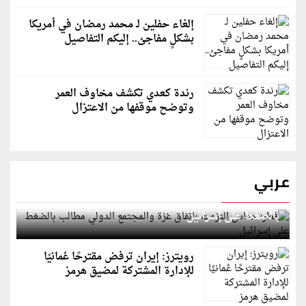
إلغاء حفلين لـ محمد رمضان في أمريكا
بشكلٍ مفاجئ.. إليكم التفاصيل
رندة كعدي تكشف مخاوف العمر
وتوضح موقفها من الاعتزال
عربي
قطر: حماس التزمت باتفاق غزة والمجتمع الدولي مطالب
بالضغط على إسرائيل
رويترز: إيران ترفض مقترحًا عُمانيًا
للإدارة المشتركة لمضيق هرمز