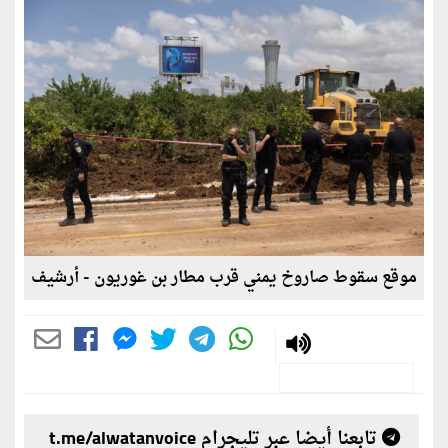
موقع سقوط صاروخ يمني قرب مطار بن غوريون - أرشيف
تابعنا أيضا عبر تليجرام t.me/alwatanvoice