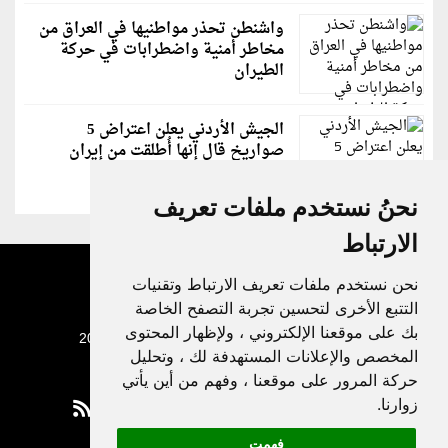
واشنطن تحذر مواطنيها في العراق من
مخاطر أمنية واضطرابات في حركة
الطيران
الجيش الأردني يعلن اعتراض 5
صواريخ قال إنها أُطلقت من إيران
نحنُ نستخدم ملفات تعريف
الارتباط
نحن نستخدم ملفات تعريف الارتباط وتقنيات
التتبع الأخرى لتحسين تجربة التصفح الخاصة
بك على موقعنا الإلكتروني ، ولإظهار المحتوى
جميع الحقوق محفوظة لدنيا الوطن © 2003 - 2022
المخصص والإعلانات المستهدفة لك ، وتحليل
حركة المرور على موقعنا ، وفهم من أين يأتي
زوارنا.
فهمت