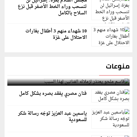
مجلس السلام بغزة: إسرائيل لن
تنسحب وراء الخط الأصفر قبل نزع
السلاح بالكامل
10 شهداء منهم 3 أطفال بغارات
الاحتلال على غزة
منوعات
قاسم ملحو يعتذر لزملائه الفنانين لهذا السبب
فنان مصري يفقد بصره بشكل كامل
ياسمين عبد العزيز توجّه رسالة شكر
للسعودية