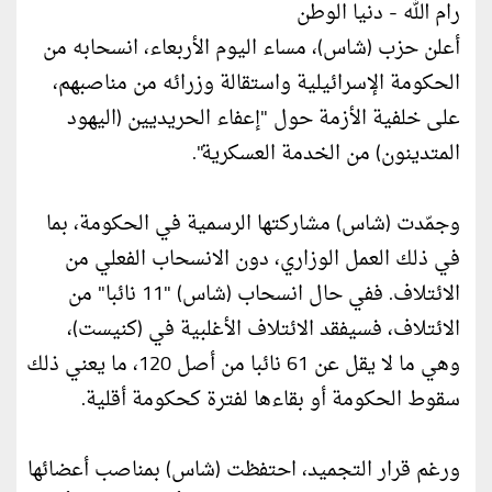
رام الله - دنيا الوطن
أعلن حزب (شاس)، مساء اليوم الأربعاء، انسحابه من
الحكومة الإسرائيلية واستقالة وزرائه من مناصبهم،
على خلفية الأزمة حول "إعفاء الحريديين (اليهود
المتدينون) من الخدمة العسكرية".
وجمّدت (شاس) مشاركتها الرسمية في الحكومة، بما
في ذلك العمل الوزاري، دون الانسحاب الفعلي من
الائتلاف. ففي حال انسحاب (شاس) "11 نائبا" من
الائتلاف، فسيفقد الائتلاف الأغلبية في (كنيست)،
وهي ما لا يقل عن 61 نائبا من أصل 120، ما يعني ذلك
سقوط الحكومة أو بقاءها لفترة كحكومة أقلية.
ورغم قرار التجميد، احتفظت (شاس) بمناصب أعضائها