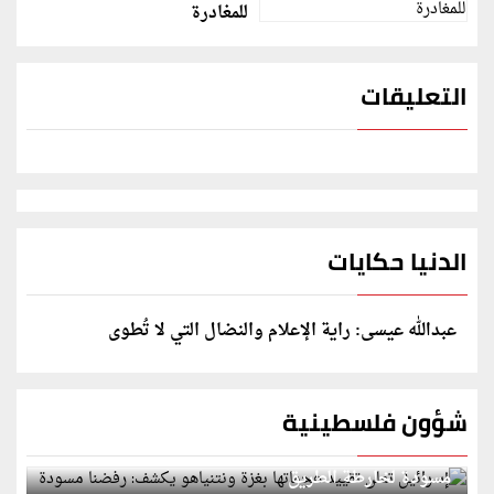
للمغادرة
التعليقات
الدنيا حكايات
عبدالله عيسى: راية الإعلام والنضال التي لا تُطوى
شؤون فلسطينية
إسرائيل تعلن تقييد هجماتها بغزة ونتنياهو يكشف: رفضنا
مسودة لخارطة الطريق