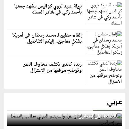
نبيلة عبيد تروي كواليس مشهد جمعها
بأحمد زكي في شادر السمك
إلغاء حفلين لـ محمد رمضان في أمريكا
بشكلٍ مفاجئ.. إليكم التفاصيل
رندة كعدي تكشف مخاوف العمر
وتوضح موقفها من الاعتزال
عربي
قطر: حماس التزمت باتفاق غزة والمجتمع الدولي مطالب
بالضغط على إسرائيل