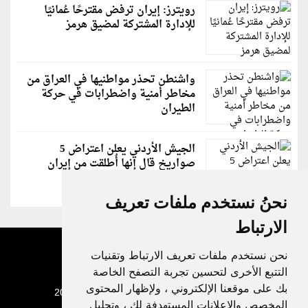
رويترز: إيران ترفض مقترحًا عُمانيًا
للإدارة المشتركة لمضيق هرمز
واشنطن تحذر مواطنيها في العراق من
مخاطر أمنية واضطرابات في حركة
الطيران
الجيش الأردني يعلن اعتراض 5
صواريخ قال إنها أُطلقت من إيران
نحنُ نستخدم ملفات تعريف
الارتباط
نحن نستخدم ملفات تعريف الارتباط وتقنيات
التتبع الأخرى لتحسين تجربة التصفح الخاصة
بك على موقعنا الإلكتروني ، ولإظهار المحتوى
جميع الحقوق محفوظة لدنيا الوطن © 2003 - 2022
المخصص والإعلانات المستهدفة لك ، وتحليل