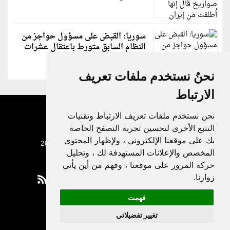
سوريا: القبض على مسؤول حواجز من
النظام السابق متورط باعتقال عشرات
الشبان
نحنُ نستخدم ملفات تعريف
الارتباط
نحن نستخدم ملفات تعريف الارتباط وتقنيات
التتبع الأخرى لتحسين تجربة التصفح الخاصة
بك على موقعنا الإلكتروني ، ولإظهار المحتوى
جميع الحقوق محفوظة لدنيا الوطن © 2003 - 2022
المخصص والإعلانات المستهدفة لك ، وتحليل
حركة المرور على موقعنا ، وفهم من أين يأتي
زوارنا.
فهمت
Privacy Policy
تغيير تفضيلاتي
|
Update cookies preferences