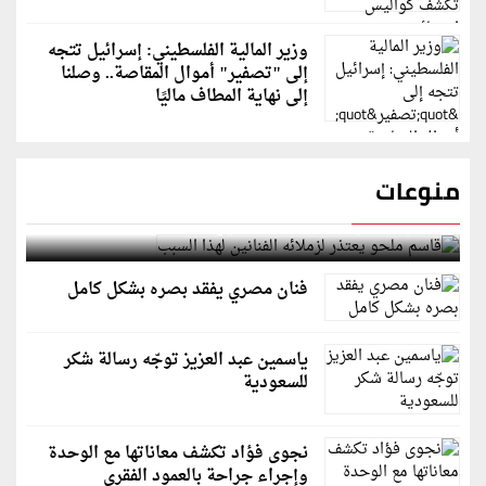
وزير المالية الفلسطيني: إسرائيل تتجه
إلى "تصفير" أموال المقاصة.. وصلنا
إلى نهاية المطاف ماليًا
منوعات
قاسم ملحو يعتذر لزملائه الفنانين لهذا السبب
فنان مصري يفقد بصره بشكل كامل
ياسمين عبد العزيز توجّه رسالة شكر
للسعودية
نجوى فؤاد تكشف معاناتها مع الوحدة
وإجراء جراحة بالعمود الفقري