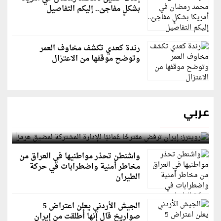
بشكلٍ مفاجئ.. إليكم التفاصيل
رندة كعدي تكشف مخاوف العمر
وتوضح موقفها من الاعتزال
عربي
رويترز: إيران ترفض مقترحًا عُمانيًا للإدارة المشتركة
لمضيق هرمز
واشنطن تحذر مواطنيها في العراق من
مخاطر أمنية واضطرابات في حركة
الطيران
الجيش الأردني يعلن اعتراض 5
صواريخ قال إنها أُطلقت من إيران