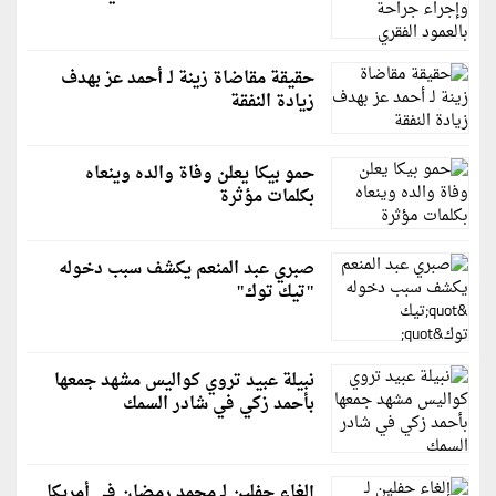
حقيقة مقاضاة زينة لـ أحمد عز بهدف
زيادة النفقة
حمو بيكا يعلن وفاة والده وينعاه
بكلمات مؤثرة
صبري عبد المنعم يكشف سبب دخوله
"تيك توك"
نبيلة عبيد تروي كواليس مشهد جمعها
بأحمد زكي في شادر السمك
إلغاء حفلين لـ محمد رمضان في أمريكا