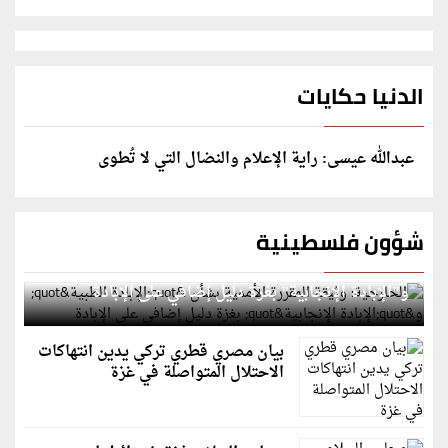
الدنيا حكايات
عبدالله عيسى: راية الإعلام والنضال التي لا تُطوى
شؤون فلسطينية
الخارجية: وثيقة المقررة الأممية بشأن "الإبادة الطبية"
و"الإبادة الإنجابية" بغزة دليل إضافي على الإبادة
بيان مصري قطري تركي يدين انتهاكات
الاحتلال المتواصلة في غزة