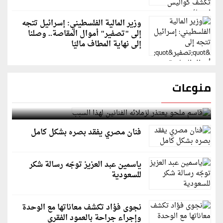
وزير المالية الفلسطيني: إسرائيل تتجه
إلى "تصفير" أموال المقاصة.. وصلنا
إلى نهاية المطاف ماليًا
منوعات
قاسم ملحو يعتذر لزملائه الفنانين لهذا السبب
فنان مصري يفقد بصره بشكل كامل
ياسمين عبد العزيز توجّه رسالة شكر
للسعودية
نجوى فؤاد تكشف معاناتها مع الوحدة
وإجراء جراحة بالعمود الفقري