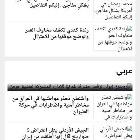
بشكلٍ مفاجئ.. إليكم التفاصيل
رندة كعدي تكشف مخاوف العمر
وتوضح موقفها من الاعتزال
عربي
رويترز: إيران ترفض مقترحًا عُمانيًا للإدارة المشتركة
لمضيق هرمز
واشنطن تحذر مواطنيها في العراق من
مخاطر أمنية واضطرابات في حركة
الطيران
الجيش الأردني يعلن اعتراض 5
صواريخ قال إنها أُطلقت من إيران