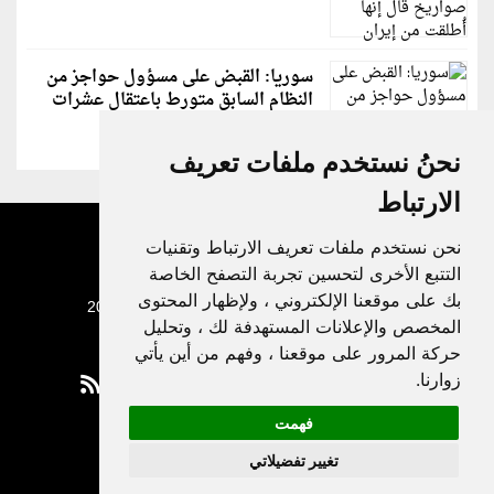
سوريا: القبض على مسؤول حواجز من
النظام السابق متورط باعتقال عشرات
الشبان
نحنُ نستخدم ملفات تعريف
الارتباط
نحن نستخدم ملفات تعريف الارتباط وتقنيات
التتبع الأخرى لتحسين تجربة التصفح الخاصة
بك على موقعنا الإلكتروني ، ولإظهار المحتوى
جميع الحقوق محفوظة لدنيا الوطن © 2003 - 2022
المخصص والإعلانات المستهدفة لك ، وتحليل
حركة المرور على موقعنا ، وفهم من أين يأتي
زوارنا.
فهمت
Privacy Policy
تغيير تفضيلاتي
|
Update cookies preferences