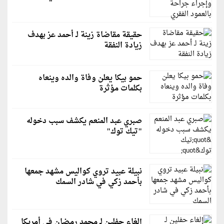
حقيقة مقاضاة زينة لـ أحمد عز بهدف
زيادة النفقة
حمو بيكا يعلن وفاة والده وينعاه
بكلمات مؤثرة
صبري عبد المنعم يكشف سبب دخوله
"تيك توك"
نبيلة عبيد تروي كواليس مشهد جمعها
بأحمد زكي في شادر السمك
إلغاء حفلين لـ محمد رمضان في أمريكا