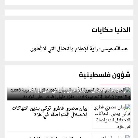
الدنيا حكايات
عبدالله عيسى: راية الإعلام والنضال التي لا تُطوى
شؤون فلسطينية
الخارجية: وثيقة المقررة الأممية بشأن "الإبادة الطبية"
و"الإبادة الإنجابية" بغزة دليل إضافي على الإبادة
بيان مصري قطري تركي يدين انتهاكات
الاحتلال المتواصلة في غزة