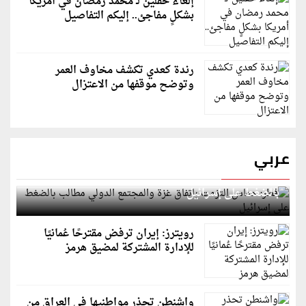
إلغاء حفلين لـ محمد رمضان في أمريكا
بشكلٍ مفاجئ.. إليكم التفاصيل
رندة كعدي تكشف مخاوف العمر
وتوضح موقفها من الاعتزال
عربي
قطر: حماس التزمت باتفاق غزة والمجتمع الدولي مطالب
بالضغط على إسرائيل
رويترز: إيران ترفض مقترحًا عُمانيًا
للإدارة المشتركة لمضيق هرمز
واشنطن تحذر مواطنيها في العراق من