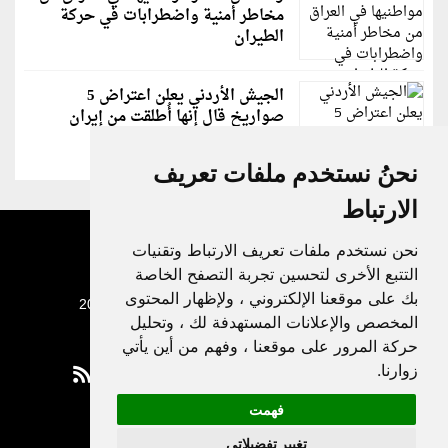
مخاطر أمنية واضطرابات في حركة
الطيران
الجيش الأردني يعلن اعتراض 5
صواريخ قال إنها أُطلقت من إيران
نحنُ نستخدم ملفات تعريف
الارتباط
نحن نستخدم ملفات تعريف الارتباط وتقنيات
التتبع الأخرى لتحسين تجربة التصفح الخاصة
بك على موقعنا الإلكتروني ، ولإظهار المحتوى
جميع الحقوق محفوظة لدنيا الوطن © 2003 - 2022
المخصص والإعلانات المستهدفة لك ، وتحليل
حركة المرور على موقعنا ، وفهم من أين يأتي
زوارنا.
فهمت
Privacy Policy
تغيير تفضيلاتي