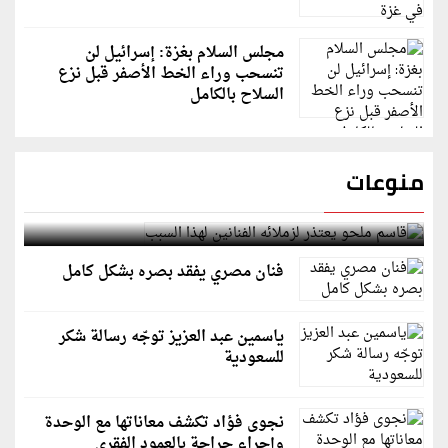
مجلس السلام بغزة: إسرائيل لن
تنسحب وراء الخط الأصفر قبل نزع
السلاح بالكامل
منوعات
قاسم ملحو يعتذر لزملائه الفنانين لهذا السبب
فنان مصري يفقد بصره بشكل كامل
ياسمين عبد العزيز توجّه رسالة شكر
للسعودية
نجوى فؤاد تكشف معاناتها مع الوحدة
وإجراء جراحة بالعمود الفقري