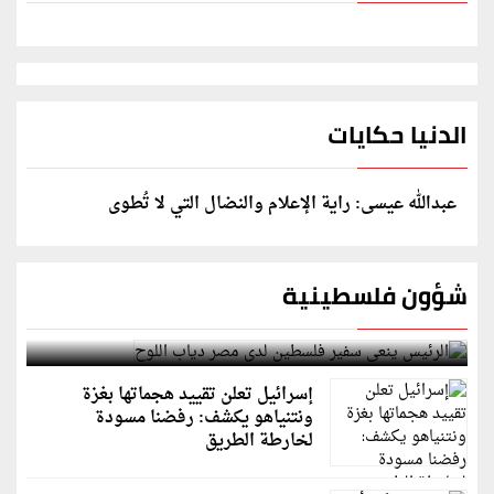
الدنيا حكايات
عبدالله عيسى: راية الإعلام والنضال التي لا تُطوى
شؤون فلسطينية
الرئيس ينعى سفير فلسطين لدى مصر دياب اللوح
إسرائيل تعلن تقييد هجماتها بغزة
ونتنياهو يكشف: رفضنا مسودة
لخارطة الطريق