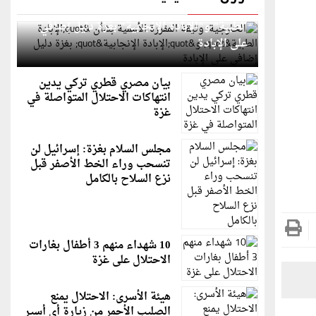
الخارجية: وثيقة المقررة الأممية بشأن "الإبادة
الطبية" و"الإبادة الإنجابية" بغزة دليل إضافي
على الإبادة
بيان مصري قطري تركي يدين
انتهاكات الاحتلال المتواصلة في
غزة
مجلس السلام بغزة: إسرائيل لن
تنسحب وراء الخط الأصفر قبل
نزع السلاح بالكامل
10 شهداء منهم 3 أطفال بغارات
الاحتلال على غزة
هيئة الأسرى: الاحتلال يمنع
الصليب الأحمر من زيارة أي أسير