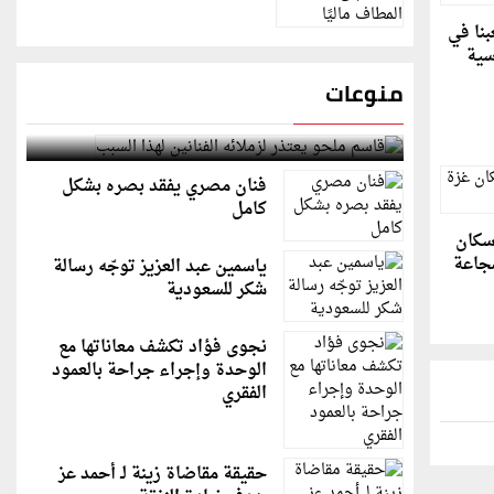
نا في
سية
منوعات
قاسم ملحو يعتذر لزملائه الفنانين لهذا السبب
فنان مصري يفقد بصره بشكل
كامل
10% من سكان
مجاعة
ياسمين عبد العزيز توجّه رسالة
شكر للسعودية
نجوى فؤاد تكشف معاناتها مع
الوحدة وإجراء جراحة بالعمود
الفقري
حقيقة مقاضاة زينة لـ أحمد عز