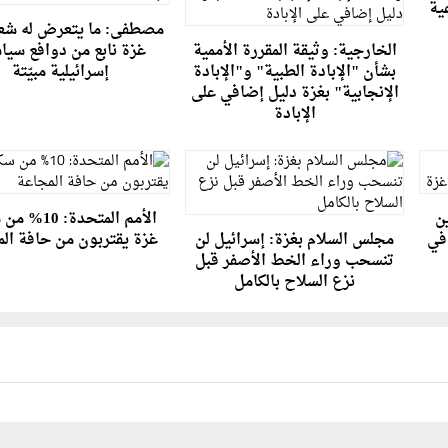
عية
مصطفى: ما يتعرض له شعب
الخارجية: وثيقة المقررة الأممية
غزة نابع من دوافع سيا
بشأن "الإبادة الطبية" و"الإبادة
إسرائيلية مبيّتة
الإنجابية" بغزة دليل إضافي على
الإبادة
ن
الأمم المتحدة: 
 في
مجلس السلام بغزة: إسرائيل لن
غزة يقتربون من حافة ال
تنسحب وراء الخط الأصفر قبل
نزع السلاح بالكامل