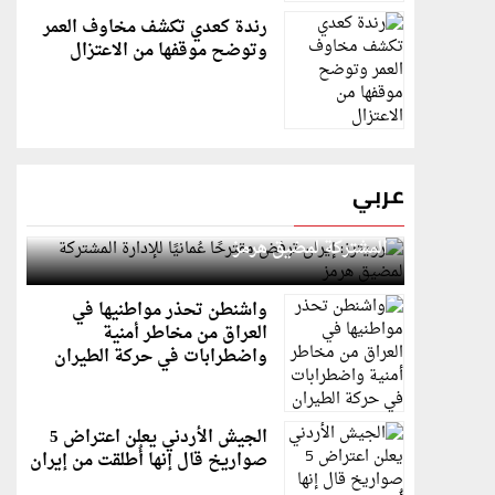
رندة كعدي تكشف مخاوف العمر
وتوضح موقفها من الاعتزال
عربي
رويترز: إيران ترفض مقترحًا عُمانيًا للإدارة
المشتركة لمضيق هرمز
واشنطن تحذر مواطنيها في
العراق من مخاطر أمنية
واضطرابات في حركة الطيران
الجيش الأردني يعلن اعتراض 5
صواريخ قال إنها أُطلقت من إيران