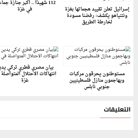
112 شهيدًا .. أكبر جنازة جما
إسرائيل تعلن تقييد هجماتها بغزة
في غزة
ونتنياهو يكشف: رفضنا مسودة
لخارطة الطريق
بيان مصري قطري تركي يدي
مستوطنون يحرقون مركبات
انتهاكات الاحتلال المتواصلة
ويهاجمون منازل فلسطينيين
غزة
جنوبي نابلس
التعليقات