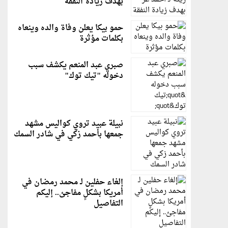
بهدف زيادة النفقة
حمو بيكا يعلن وفاة والده وينعاه
بكلمات مؤثرة
صبري عبد المنعم يكشف سبب
دخوله "تيك توك"
نبيلة عبيد تروي كواليس مشهد
جمعها بأحمد زكي في شادر السمك
إلغاء حفلين لـ محمد رمضان في
أمريكا بشكلٍ مفاجئ.. إليكم
التفاصيل